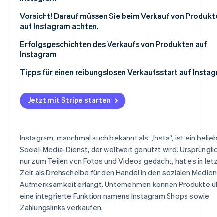
Messaging-Apps
Es ist nicht leicht anpassbar
Attraktive Produktfotos posten
Vorsicht! Darauf müssen Sie beim Verkauf von Produkt
auf Instagram achten.
Produkt-Tags und Links erstellen, die leicht verständlic
sind
Einhaltung der Konditionen und Richtlinien von Instagr
Erfolgsgeschichten des Verkaufs von Produkten auf
und Meta
Instagram
Hashtags und Beschreibungen verwenden, um die Such
erleichtern
Auf japanische Gesetze und Vorschriften achten
MUJI
Tipps für einen reibungslosen Verkaufsstart auf Insta
Erhöhen Sie Ihre Followerzahl
Auf das Sicherheitsgefühl der japanischen Kundschaft
Francfranc
reagieren
Jetzt mit Stripe starten
BEAMS
Instagram, manchmal auch bekannt als „Insta“, ist ein belie
Social-Media-Dienst, der weltweit genutzt wird. Ursprüngli
nur zum Teilen von Fotos und Videos gedacht, hat es in let
Zeit als Drehscheibe für den Handel in den sozialen Medien
Aufmerksamkeit erlangt. Unternehmen können Produkte ü
eine integrierte Funktion namens Instagram Shops sowie
Zahlungslinks verkaufen.