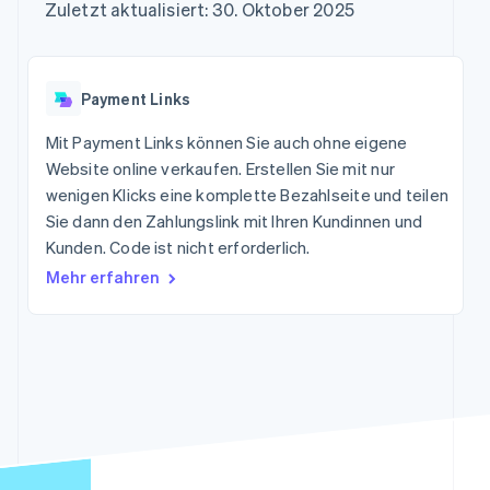
Data Pipeline
Zuletzt aktualisiert: 30. Oktober 2025
Marktplatz auf
Geldmanagement
Zugriff auf mehr als
Datensynchronisierung
Produkt-Roadmap
Grundlagen der
Plattformen
125
Stripe Sessions
Abonnementverwaltung
SaaS
Terminal
Karriere
Zahlungen vor Ort
Newsroom
So setzen Sie
Payment Links
Authorization
Stripe Press
nutzungsbasierte
Boost
Abrechnung um
Mit Payment Links können Sie auch ohne eigene
Nach Branche
Optimierung der
Stablecoin-gestützte
Autorisierungsraten
Website online verkaufen. Erstellen Sie mit nur
Karten ausgeben: So
Link
KI-Unternehmen
Kontakt
geht´s
wenigen Klicks eine komplette Bezahlseite und teilen
Beschleunigter
Creator Economy
Bereitstellung und
Sie dann den Zahlungslink mit Ihren Kundinnen und
Bezahlvorgang
Gaming
Verwaltung von
Sales-Team
Kunden. Code ist nicht erforderlich.
Financial
Bewirtung, Reisen und
Diensten mit Agenten
kontaktieren
Connections
Freizeit
Partner werden
Mehr erfahren
Verbundene
Versicherungen
Medien und
Finanzdaten
Unterhaltung
Ressourcen
Gemeinnützige
Organisationen
App-Integrationen
Fachdienstleistungen
Mehr
Code-Beispiele
Öffentlicher Sektor
Product roadmap
Entwickler-Blog
Einzelhandel
Ausblick
API-Status
Radar