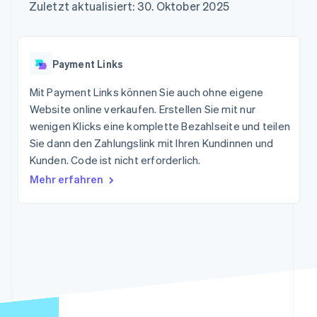
Data Pipeline
Zuletzt aktualisiert: 30. Oktober 2025
Marktplatz auf
Geldmanagement
Zugriff auf mehr als
Datensynchronisierung
Produkt-Roadmap
Grundlagen der
Plattformen
125
Stripe Sessions
Abonnementverwaltung
SaaS
Terminal
Karriere
Zahlungen vor Ort
Newsroom
So setzen Sie
Payment Links
Authorization
Stripe Press
nutzungsbasierte
Boost
Abrechnung um
Mit Payment Links können Sie auch ohne eigene
Nach Branche
Optimierung der
Stablecoin-gestützte
Autorisierungsraten
Website online verkaufen. Erstellen Sie mit nur
Karten ausgeben: So
Link
KI-Unternehmen
Kontakt
geht´s
wenigen Klicks eine komplette Bezahlseite und teilen
Beschleunigter
Creator Economy
Bereitstellung und
Sie dann den Zahlungslink mit Ihren Kundinnen und
Bezahlvorgang
Gaming
Verwaltung von
Sales-Team
Kunden. Code ist nicht erforderlich.
Financial
Bewirtung, Reisen und
Diensten mit Agenten
kontaktieren
Connections
Freizeit
Partner werden
Mehr erfahren
Verbundene
Versicherungen
Medien und
Finanzdaten
Unterhaltung
Ressourcen
Gemeinnützige
Organisationen
App-Integrationen
Fachdienstleistungen
Mehr
Code-Beispiele
Öffentlicher Sektor
Product roadmap
Entwickler-Blog
Einzelhandel
Ausblick
API-Status
Radar