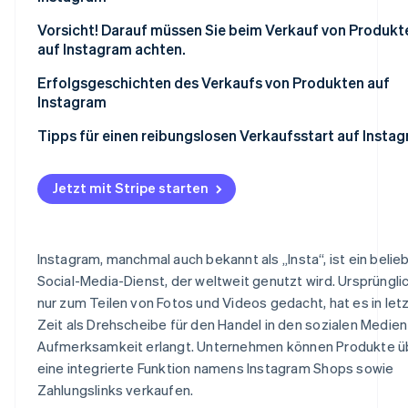
Messaging-Apps
Es ist nicht leicht anpassbar
Attraktive Produktfotos posten
Vorsicht! Darauf müssen Sie beim Verkauf von Produkt
auf Instagram achten.
Produkt-Tags und Links erstellen, die leicht verständlic
sind
Einhaltung der Konditionen und Richtlinien von Instagr
Erfolgsgeschichten des Verkaufs von Produkten auf
und Meta
Instagram
Hashtags und Beschreibungen verwenden, um die Such
erleichtern
Auf japanische Gesetze und Vorschriften achten
MUJI
Tipps für einen reibungslosen Verkaufsstart auf Insta
Erhöhen Sie Ihre Followerzahl
Auf das Sicherheitsgefühl der japanischen Kundschaft
Francfranc
reagieren
Jetzt mit Stripe starten
BEAMS
Instagram, manchmal auch bekannt als „Insta“, ist ein belie
Social-Media-Dienst, der weltweit genutzt wird. Ursprüngli
nur zum Teilen von Fotos und Videos gedacht, hat es in let
Zeit als Drehscheibe für den Handel in den sozialen Medien
Aufmerksamkeit erlangt. Unternehmen können Produkte ü
eine integrierte Funktion namens Instagram Shops sowie
Zahlungslinks verkaufen.