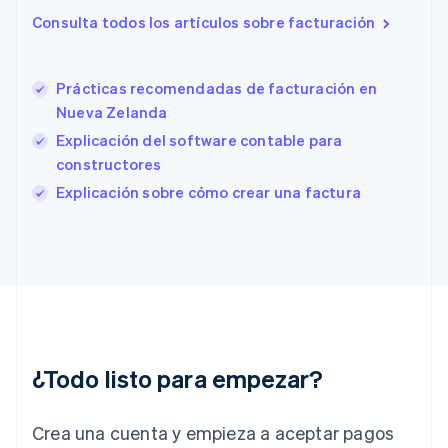
España
Consulta todos los artículos sobre facturación
Español
English
Estados Unidos
English
Español
简体中文
Estonia
Prácticas recomendadas de facturación en
English
Nueva Zelanda
Finlandia
Explicación del software contable para
English
Svenska
Francia
constructores
Français
English
Explicación sobre cómo crear una factura
Gibraltar
English
Grecia
English
Hungría
English
India
English
Irlanda
¿Todo listo para empezar?
English
Italia
Crea una cuenta y empieza a aceptar pagos
Italiano
English