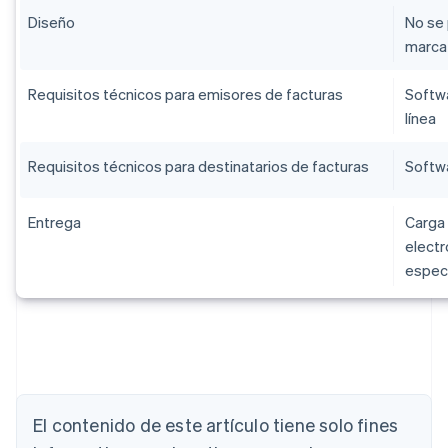
Diseño
No se 
marca 
Requisitos técnicos para emisores de facturas
Softwa
línea
Requisitos técnicos para destinatarios de facturas
Softwa
Entrega
Carga 
electr
especi
Alemania
Deutsch
English
Australia
English
Austria
El contenido de este artículo tiene solo fines
Deutsch
English