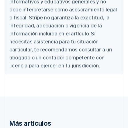
Bélgica
informativos y educativos generales y no
Nederlands
Français
Deutsch
English
debe interpretarse como asesoramiento legal
Brasil
o fiscal. Stripe no garantiza la exactitud, la
Português
English
Bulgaria
integridad, adecuación o vigencia de la
English
información incluida en el artículo. Si
Canadá
necesitas asistencia para tu situación
English
Français
China continental
particular, te recomendamos consultar a un
简体中文
English
abogado o un contador competente con
Chipre
English
licencia para ejercer en tu jurisdicción.
Croacia
English
Italiano
Dinamarca
English
Emiratos Árabes Unidos
English
Eslovaquia
English
Eslovenia
Más artículos
English
Italiano