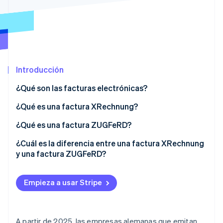
Ecosistema
Sesiones de Stripe 2026
Socios
Descubre cómo Stripe construye la infraestructura económi
Stripe App Marketplace
Mirar ahora
Introducción
¿Qué son las facturas electrónicas?
¿Qué es una factura XRechnung?
¿Qué es una factura ZUGFeRD?
¿Cuál es la diferencia entre una factura XRechnung
y una factura ZUGFeRD?
Cumplimiento de la normativa legal
Empieza a usar Stripe
Grupo objetivo
Formato de archivo
A partir de 2025, las empresas alemanas que emitan