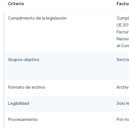
Criterio
Factu
Cumplimiento de la legislación
Cumple
UE 201
Factur
Nacion
el Co
Grupos objetivo
Sector
Formato de archivo
Archi
Legibilidad
Solo l
Procesamiento
Por m