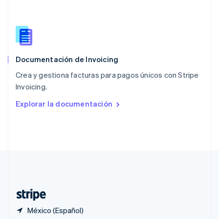
Polonia
English
Portugal
Português
English
RAE de Hong Kong, China
English
简体中文
Documentación de Invoicing
Reino Unido
English
Crea y gestiona facturas para pagos únicos con Stripe
República Checa
Invoicing.
English
Rumania
Explorar la documentación
English
Singapur
English
简体中文
Suecia
Svenska
English
Suiza
Deutsch
Français
Italiano
English
Tailandia
ไทย
English
México (Español)