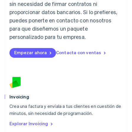
Japón
sin necesidad de firmar contratos ni
日本語
English
proporcionar datos bancarios. Si lo prefieres,
Letonia
English
puedes ponerte en contacto con nosotros
Liechtenstein
para que diseñemos un paquete
Deutsch
English
Lituania
personalizado para tu empresa.
English
Luxemburgo
Empezar ahora
Contacta con ventas
Français
Deutsch
English
Malasia
English
简体中文
Malta
English
México
Español
English
Noruega
Invoicing
English
Crea una factura y envíala a tus clientes en cuestión de
Nueva Zelandia
English
minutos, sin necesidad de programación.
Países Bajos
Explorar Invoicing
Nederlands
English