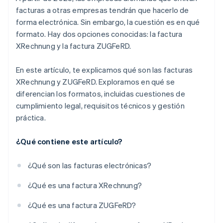
Legibilidad
facturas a otras empresas tendrán que hacerlo de
forma electrónica. Sin embargo, la cuestión es en qué
Procesamiento
formato. Hay dos opciones conocidas: la factura
Diseño
XRechnung y la factura ZUGFeRD.
Requisitos técnicos para emisores de facturas
En este artículo, te explicamos qué son las facturas
Requisitos técnicos para destinatarios de facturas
XRechnung y ZUGFeRD. Exploramos en qué se
diferencian los formatos, incluidas cuestiones de
Envío
cumplimiento legal, requisitos técnicos y gestión
práctica.
¿Qué contiene este artículo?
¿Qué son las facturas electrónicas?
¿Qué es una factura XRechnung?
¿Qué es una factura ZUGFeRD?