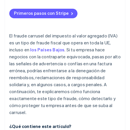
Entrena a tu equipo para que reconozca acuerdos
dudosos
Primeros pasos con Stripe
Supervisa el flujo de caja
Usa contratos que te protejan
El fraude carrusel del impuesto al valor agregado (IVA)
es un tipo de fraude fiscal que opera en toda la UE,
Mantente al día con las normas del IVA
incluso en
los Países Bajos
. Si tu empresa hace
negocios con la contraparte equivocada, pasas por alto
las señales de advertencia o confías en una factura
errónea, podrías enfrentarse a la denegación de
reembolsos, reclamaciones de responsabilidad
solidaria y, en algunos casos, a cargos penales. A
continuación, te explicaremos cómo funciona
exactamente este tipo de fraude, cómo detectarlo y
cómo proteger tu empresa antes de que se suba al
carrusel.
¿Qué contiene este artículo?