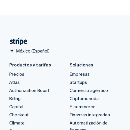
English
简体中文
Suecia
Svenska
English
Suiza
Deutsch
Français
Italiano
English
Tailandia
ไทย
English
México (Español)
Productos y tarifas
Soluciones
Precios
Empresas
Atlas
Startups
Authorization Boost
Comercio agéntico
Billing
Criptomoneda
Capital
E-commerce
Checkout
Finanzas integradas
Climate
Automatización de
finanzas