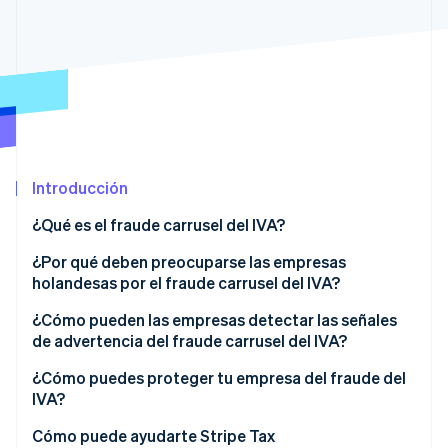
Ecosistema
Sesiones de Stripe 2026
Socios
Descubre cómo Stripe construye la infraestructura económi
Stripe App Marketplace
Mirar ahora
Introducción
¿Qué es el fraude carrusel del IVA?
¿Por qué deben preocuparse las empresas
holandesas por el fraude carrusel del IVA?
¿Cómo pueden las empresas detectar las señales
de advertencia del fraude carrusel del IVA?
¿Cómo puedes proteger tu empresa del fraude del
IVA?
Llevar a cabo la diligencia debida
Cómo puede ayudarte Stripe Tax