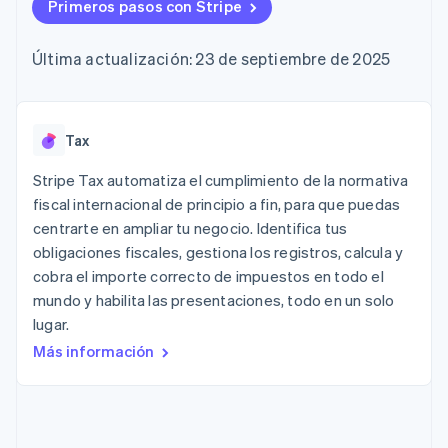
Authorization
Primeros pasos con Stripe
Recognition
Empresa
Gestión del dinero
Gestionar
Boost
Automatización
Plataformas
suscripciones
Optimizaciones
contable
Hoja de ruta del
SaaS
Ofrecer cobro por
Última actualización: 23 de septiembre de 2025
de aceptación
Stripe Sigma
producto
consumo
Link
Informes
Conferencia anual
Emitir tarjetas
Proceso de
personalizados
Sessions
respaldadas por
compra
Data Pipeline
Empleos
monedas estables
Por sector
acelerado
Sincronización
Sala de prensa
Tax
Aprovisiona y gestiona
de datos
Stripe Press
servicios con agentes
Empresas de IA
Stripe Tax automatiza el cumplimiento de la normativa
Economía de los
fiscal internacional de principio a fin, para que puedas
creadores
centrarte en ampliar tu negocio. Identifica tus
Juegos
Contacto
Más
Recursos
Hostelería, viajes y ocio
obligaciones fiscales, gestiona los registros, calcula y
Product roadmap
Contacta con ventas
cobra el importe correcto de impuestos en todo el
Ver lo que viene
Seguros
Integraciones de
Conviértete en socio
mundo y habilita las presentaciones, todo en un solo
Medios de
aplicaciones
Radar
comunicación y
Ejemplos de código
lugar.
Prevención de fraude
entretenimiento
Blog de
Más información
Organizaciones sin
desarrolladores
Atlas
fines de lucro
Estado de la API
Constitución de una startup
Servicios
Climate
profesionales
Eliminación de dióxido de carbono
Sector público
Minorista