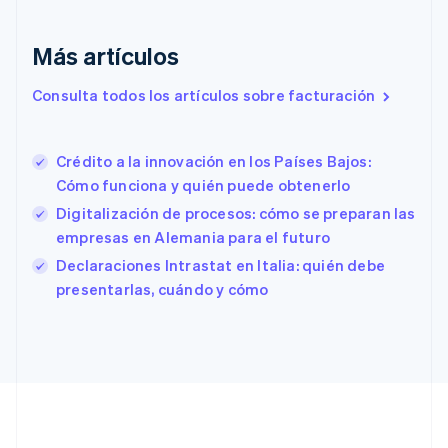
English
Italiano
Dinamarca
English
Más artículos
Emiratos Árabes Unidos
English
Consulta todos los artículos sobre facturación
Eslovaquia
English
Eslovenia
Crédito a la innovación en los Países Bajos:
English
Italiano
Cómo funciona y quién puede obtenerlo
España
Digitalización de procesos: cómo se preparan las
Español
English
Estados Unidos
empresas en Alemania para el futuro
English
Español
简体中文
Declaraciones Intrastat en Italia: quién debe
Estonia
presentarlas, cuándo y cómo
English
Finlandia
English
Svenska
Francia
Français
English
Gibraltar
English
Grecia