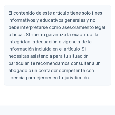
El contenido de este artículo tiene solo fines
Alemania
informativos y educativos generales y no
Deutsch
English
debe interpretarse como asesoramiento legal
Australia
o fiscal. Stripe no garantiza la exactitud, la
English
Austria
integridad, adecuación o vigencia de la
Deutsch
English
información incluida en el artículo. Si
Bélgica
necesitas asistencia para tu situación
Nederlands
Français
Deutsch
English
Brasil
particular, te recomendamos consultar a un
Português
English
abogado o un contador competente con
Bulgaria
English
licencia para ejercer en tu jurisdicción.
Canadá
English
Français
China continental
简体中文
English
Chipre
English
Croacia