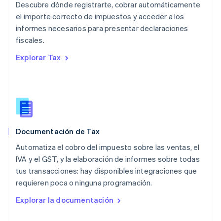
English
Descubre dónde registrarte, cobrar automáticamente
México
el importe correcto de impuestos y acceder a los
Español
English
informes necesarios para presentar declaraciones
Noruega
fiscales.
English
Nueva Zelandia
Explorar Tax
English
Países Bajos
Nederlands
English
Polonia
English
Portugal
Português
English
Documentación de Tax
RAE de Hong Kong, China
English
简体中文
Automatiza el cobro del impuesto sobre las ventas, el
Reino Unido
IVA y el GST, y la elaboración de informes sobre todas
English
tus transacciones: hay disponibles integraciones que
República Checa
requieren poca o ninguna programación.
English
Rumania
Explorar la documentación
English
Singapur