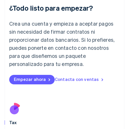
English
¿Todo listo para empezar?
Hungría
English
India
Crea una cuenta y empieza a aceptar pagos
English
Irlanda
sin necesidad de firmar contratos ni
English
proporcionar datos bancarios. Si lo prefieres,
Italia
puedes ponerte en contacto con nosotros
Italiano
English
para que diseñemos un paquete
Japón
日本語
English
personalizado para tu empresa.
Letonia
English
Liechtenstein
Empezar ahora
Contacta con ventas
Deutsch
English
Lituania
English
Luxemburgo
Français
Deutsch
English
Malasia
English
简体中文
Tax
Malta