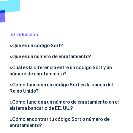
Ecosistema
Sesiones de Stripe 2026
Socios
Descubre cómo Stripe construye la infraestructura económi
Introducción
Stripe App Marketplace
Mirar ahora
¿Qué es un código Sort?
¿Qué es un número de enrutamiento?
¿Cuál es la diferencia entre un código Sort y un
número de enrutamiento?
¿Cómo funciona un código Sort en la banca del
Reino Unido?
¿Cómo funciona un número de enrutamiento en el
sistema bancario de EE. UU.?
Transferencias ACH
¿Cómo encontrar tu código Sort o número de
enrutamiento?
Transferencias electrónicas