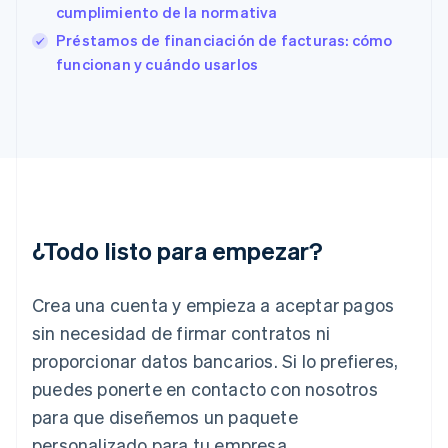
cumplimiento de la normativa
Finlandia
English
Svenska
Préstamos de financiación de facturas: cómo
Francia
funcionan y cuándo usarlos
Français
English
Gibraltar
English
Grecia
English
Hungría
English
India
English
¿Todo listo para empezar?
Irlanda
English
Crea una cuenta y empieza a aceptar pagos
Italia
Italiano
English
sin necesidad de firmar contratos ni
Japón
proporcionar datos bancarios. Si lo prefieres,
日本語
English
Letonia
puedes ponerte en contacto con nosotros
English
para que diseñemos un paquete
Liechtenstein
personalizado para tu empresa.
Deutsch
English