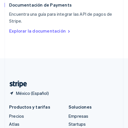
Documentación de Payments
Reino Unido
English
Encuentra una guía para integrar las API de pagos de
República Checa
Stripe.
English
Rumania
Explorar la documentación
English
Singapur
English
简体中文
Suecia
Svenska
English
Suiza
Deutsch
Français
Italiano
English
Tailandia
ไทย
English
México (Español)
Productos y tarifas
Soluciones
Precios
Empresas
Atlas
Startups