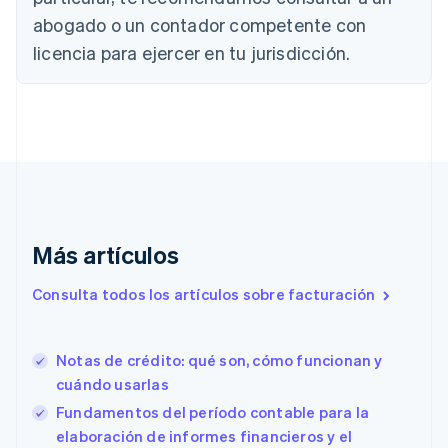
Canadá
abogado o un contador competente con
English
Français
licencia para ejercer en tu jurisdicción.
China continental
简体中文
English
Chipre
English
Croacia
English
Italiano
Dinamarca
English
Emiratos Árabes Unidos
English
Más artículos
Eslovaquia
English
Consulta todos los artículos sobre facturación
Eslovenia
English
Italiano
España
Notas de crédito: qué son, cómo funcionan y
Español
English
cuándo usarlas
Estados Unidos
English
Español
简体中文
Fundamentos del período contable para la
Estonia
elaboración de informes financieros y el
English