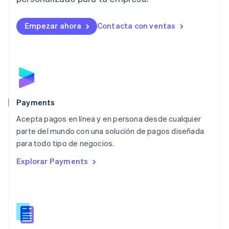
Lituania
English
Empezar ahora
Contacta con ventas
Luxemburgo
Français
Deutsch
English
Malasia
English
简体中文
Malta
English
México
Español
English
Payments
Noruega
Acepta pagos en línea y en persona desde cualquier
English
parte del mundo con una solución de pagos diseñada
Nueva Zelandia
English
para todo tipo de negocios.
Países Bajos
Explorar Payments
Nederlands
English
Polonia
English
Portugal
Português
English
RAE de Hong Kong, China
English
简体中文