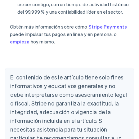
crecer contigo, con un tiempo de actividad histórico
del 99.999 % y una confiabilidad líder en el sector.
Obtén más información sobre cómo
Stripe Payments
puede impulsar tus pagos en línea y en persona, o
empieza
hoy mismo.
Alemania
El contenido de este artículo tiene solo fines
Deutsch
English
Australia
informativos y educativos generales y no
English
debe interpretarse como asesoramiento legal
Austria
Deutsch
English
o fiscal. Stripe no garantiza la exactitud, la
Bélgica
integridad, adecuación o vigencia de la
Nederlands
Français
Deutsch
English
Brasil
información incluida en el artículo. Si
Português
English
necesitas asistencia para tu situación
Bulgaria
particular, te recomendamos consultar a un
English