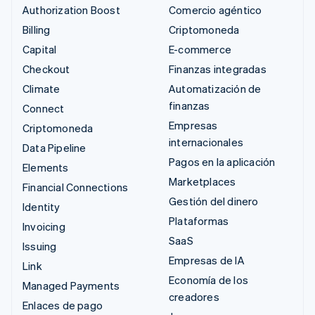
Authorization Boost
Comercio agéntico
Billing
Criptomoneda
Capital
E-commerce
Checkout
Finanzas integradas
Climate
Automatización de
finanzas
Connect
Empresas
Criptomoneda
internacionales
Data Pipeline
Pagos en la aplicación
Elements
Marketplaces
Financial Connections
Gestión del dinero
Identity
Plataformas
Invoicing
SaaS
Issuing
Empresas de IA
Link
Economía de los
Managed Payments
creadores
Enlaces de pago