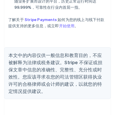
随业务扩展而设计的平台，历史正常运行时间达
澳大利亚
99.999%，可靠性在行业内首屈一指。
English
巴西
Português
English
了解关于
Stripe Payments
如何为您的线上与线下付款
保加利亚
提供支持的更多信息，或立即
开始使用
。
English
比利时
Nederlands
Français
Deutsch
English
波兰
English
丹麦
本文中的内容仅供一般信息和教育目的，不应
English
被解释为法律或税务建议。Stripe 不保证或担
德国
保文章中信息的准确性、完整性、充分性或时
Deutsch
English
法国
效性。您应该寻求在您的司法管辖区获得执业
Français
English
许可的合格律师或会计师的建议，以就您的特
芬兰
定情况提供建议。
English
Svenska
荷兰
Nederlands
English
加拿大
English
Français