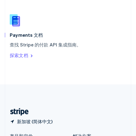
新加坡
English
简体中文
新西兰
English
匈牙利
English
Payments 文档
意大利
查找 Stripe 的付款 API 集成指南。
Italiano
English
印度
探索文档
English
英国
English
直布罗陀
English
中国内地
简体中文
English
中国香港特别行政区
English
简体中文
新加坡 (简体中文)
产品和定价
解决方案