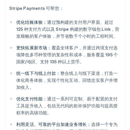
Stripe Payments 可帮您：
优化结账体验：
通过预构建的支付用户界面、超过
125 种支付方式以及 Stripe 构建的数字钱包 Link，营
造顺畅的客户体验，并节省数千个小时的工程时间。
更快拓展新市场：
覆盖全球客户，并通过跨境支付选
项降低多币种管理的复杂性和成本，服务覆盖 195 个
国家/地区、支持 135 种以上货币。
统一线下与线上付款：
整合线上与线下渠道，打造一
体化商务体验，实现个性化互动、回馈忠实客户并增
阿联酋
加收入。
English
爱尔兰
优化支付性能：
通过一系列可定制、易于配置的支付
English
工具提升收入，包括无代码的欺诈保护功能与提高授
爱沙尼亚
权率的高级功能。
English
奥地利
利用灵活、可靠的平台加速业务增长：
选择一个专为
Deutsch
English