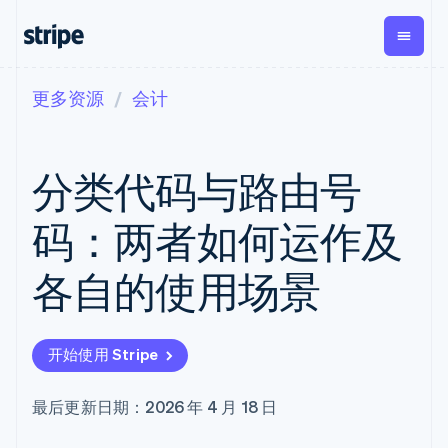
更多资源
会计
按企业阶段
文档
学习
支付
营收
资金管
平台
理
易市
大型企业
Stripe 文档
博客
Payments
Billing
初创企业
API 参考文档
客户案例
分类代码与路由号
在线支付
经常性收入
Global
Conn
库与 SDK
指南
Managed
Metronome
Payouts
Stripe Apps
Payments
按用量计费
平台
码：两者如何运作及
备案商家解决
Subscriptions
向第三
按应用场景
方案
方打款
支持
订阅管理
Payment links
Crypto
各自的使用场景
指南
智能体商务
Invoicing
钱包、
加密货币
获取支持
无代码支付
一次性或定期
稳定币
电子商务
接受线上付款
托管支持方案
Checkout
账单
发行和
嵌入式金融
实施预置结账流程
专业服务
预构建支付界
Tax
发卡基
开始使用 Stripe
财务自动化
构建平台或交易市场
面
销售税和增值
础设施
全球化企业
管理订阅
Elements
税自动化
应用内支付
提供按用量计费
灵活的 UI 组件
Revenue
最后更新日期：2026 年 4 月 18 日
交易市场
发行稳定币支持的支付卡
Payment
Recognition
公司
资金管理
通过智能体配置和管理服
methods
会计自动化
平台
务