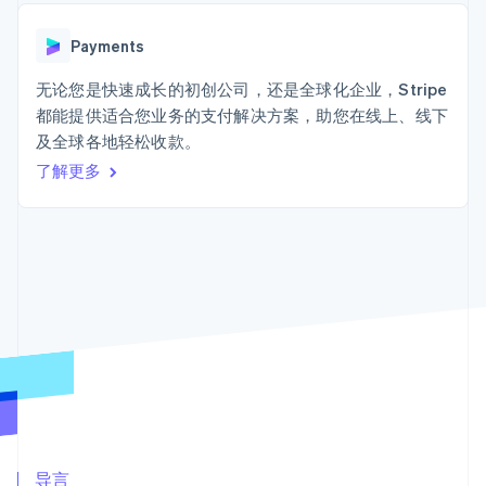
接入 125+ 种支
Stripe Sigma
产品路线图
SaaS
付方式
自定义报告
Sessions 年度大会
Terminal
Data Pipeline
Payments
招聘
线下支付
数据同步
资讯中心
Authorization
资源
无论您是快速成长的初创公司，还是全球化企业，Stripe
Stripe Press
Boost
按行业
都能提供适合您业务的支付解决方案，助您在线上、线下
支付成功率优
应用集成
及全球各地轻松收款。
化
AI 企业
代码示例
Link
创作者经济
开发者博客
了解更多
联系
加速结账
游戏
API 状态
酒店、旅游与休闲
联系销售
保险
成为合作伙伴
媒体与娱乐
非营利组织
更多
专业服务
Product roadmap
公共部门
了解未来规划
零售
Radar
欺诈防范
Atlas
生态系统
初创企业注册
合作伙伴
Climate
Stripe App Marketplace
碳移除
导言