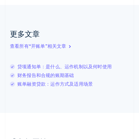
捷克
English
克罗地亚
English
Italiano
拉脱维亚
更多文章
English
立陶宛
查看所有“开账单”相关文章
English
列支敦士登
Deutsch
English
卢森堡
贷项通知单：是什么、运作机制以及何时使用
Français
Deutsch
English
财务报告和合规的账期基础
罗马尼亚
账单融资贷款：运作方式及适用场景
English
马尔他
English
马来西亚
English
简体中文
美国
English
Español
简体中文
墨西哥
Español
English