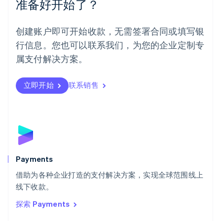
准备好开始了？
挪威
English
葡萄牙
创建账户即可开始收款，无需签署合同或填写银
Português
English
行信息。您也可以联系我们，为您的企业定制专
日本
日本語
English
属支付解决方案。
瑞典
Svenska
English
瑞士
立即开始
联系销售
Deutsch
Français
Italiano
English
塞浦路斯
English
斯洛伐克
English
斯洛文尼亚
English
Italiano
Payments
泰国
ไทย
English
借助为各种企业打造的支付解决方案，实现全球范围线上
希腊
线下收款。
English
探索 Payments
西班牙
Español
English