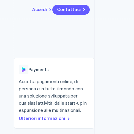
Accedi
Contattaci
Risorse
Ecosistema
Recapiti
me e marketplace
Altro
Integrazioni app
Partner
Contattaci
Product roadmap
ns
Esempi di codice
Stripe App Marketplace
Diventa nostro partner
Scopri cosa ti aspetta
 piattaforme
Blog per sviluppatori
ibero
Stato dell'API
Radar
Prevenzione delle frodi
Payments
Atlas
Costituzione di start-up
Accetta pagamenti online, di
persona e in tutto il mondo con
Climate
Rimozione del carbonio
una soluzione sviluppata per
qualsiasi attività, dalle start-up in
Identity
Verifica online dell'identità
espansione alle multinazionali.
Ulteriori informazioni