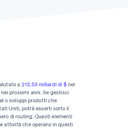
Stripe Sessions 2026
Scopri come Stripe sta
costruendo
l'infrastruttura
economica per l'IA.
Guarda ora
valutato a
212,55 miliardi di $
nel
ei prossimi anni. Se gestisci
li o sviluppi prodotti che
i Uniti, potrà esserti sorto il
mero di routing. Questi elementi
le attività che operano in questi