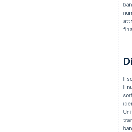
ban
num
att
fin
D
Il 
Il 
sor
ide
Uni
tra
ban