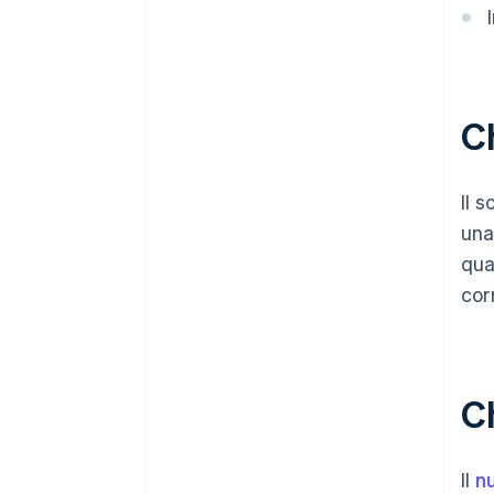
Ch
Il 
una
qua
cor
C
Il
n