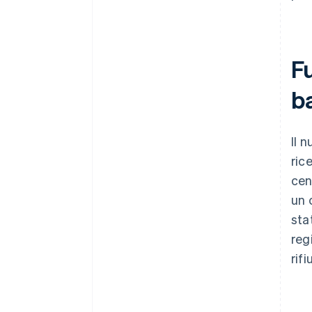
F
b
Il 
ric
cen
un 
sta
reg
rifi