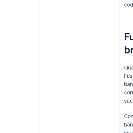
cod
F
b
Qua
Fas
ban
cor
suc
Co
ban
ins