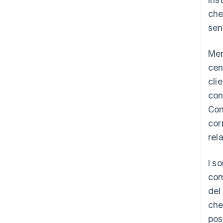
che
sen
Men
cen
cli
con
Con
cor
rel
I s
com
del
che
post