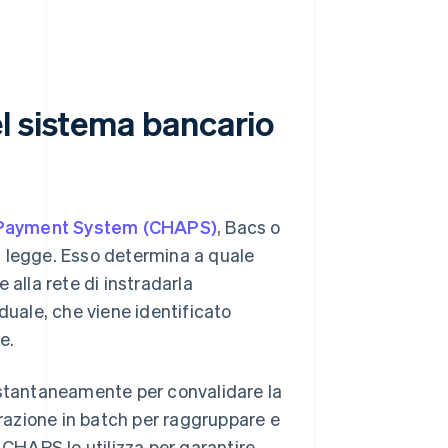
l sistema bancario
 Payment System (CHAPS)
, Bacs o
ma legge. Esso determina a quale
 alla rete di instradarla
duale, che viene identificato
e.
i istantaneamente per convalidare la
orazione in batch per raggruppare e
 CHAPS lo utilizza per garantire