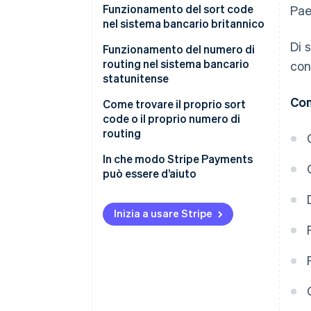
Funzionamento del sort code
Pae
nel sistema bancario britannico
Di 
Funzionamento del numero di
routing nel sistema bancario
con
statunitense
Con
Bonifici ACH
Come trovare il proprio sort
code o il proprio numero di
Bonifici
routing
In che modo Stripe Payments
può essere d’aiuto
Inizia a usare Stripe