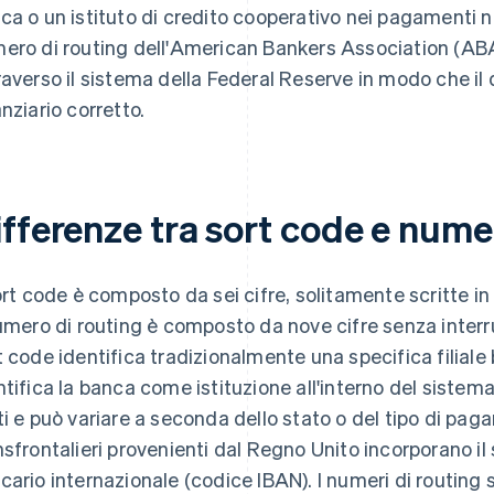
ca o un istituto di credito cooperativo nei pagamenti
ero di routing dell'American Bankers Association (ABA),
raverso il sistema della Federal Reserve in modo che il 
anziario corretto.
ifferenze tra sort code e nume
sort code è composto da sei cifre, solitamente scritte i
numero di routing è composto da nove cifre senza interr
t code identifica tradizionalmente una specifica filiale 
ntifica la banca come istituzione all'interno del sistem
ti e può variare a seconda dello stato o del tipo di pa
nsfrontalieri provenienti dal Regno Unito incorporano i
cario internazionale (codice IBAN). I numeri di routing 