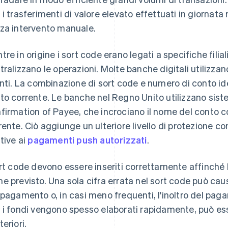
 i trasferimenti di valore elevato effettuati in giornata
za intervento manuale.
tre in origine i sort code erano legati a specifiche fili
tralizzano le operazioni. Molte banche digitali utilizzano
enti. La combinazione di sort code e numero di conto id
to corrente. Le banche nel Regno Unito utilizzano sist
firmation of Payee, che incrociano il nome del conto co
rente. Ciò aggiunge un ulteriore livello di protezione con
ative ai
pagamenti push autorizzati
.
ort code devono essere inseriti correttamente affinché
e previsto. Una sola cifra errata nel sort code può c
 pagamento o, in casi meno frequenti, l'inoltro del paga
 i fondi vengono spesso elaborati rapidamente, può esser
eriori.