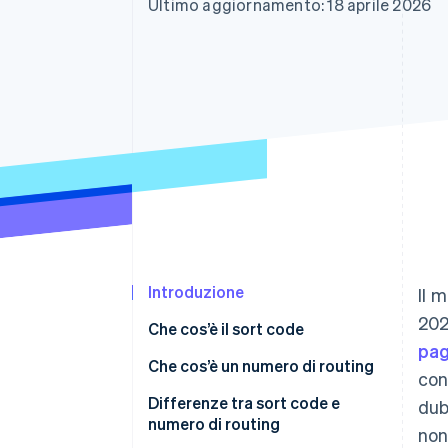
Ultimo aggiornamento: 18 aprile 2026
Link
Pagamento accelerato
Financial Connections
Conti finanziari collegati
Introduzione
Il 
202
Che cos’è il sort code
pag
Che cos’è un numero di routing
con
Differenze tra sort code e
dub
numero di routing
non