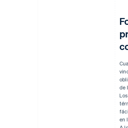
F
p
co
Cua
vin
obl
de 
Los
tér
fác
en 
A l