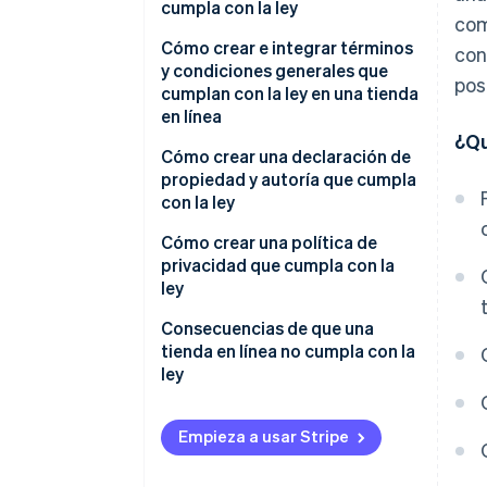
cumpla con la ley
com
Presentación clara y
Cómo crear e integrar términos
con
transparente del producto
y condiciones generales que
pos
cumplan con la ley en una tienda
Información de precios
en línea
correcta
¿Qu
Cómo crear términos y
Cómo crear una declaración de
Información de entrega y pago
condiciones generales
propiedad y autoría que cumpla
completa
con la ley
Integrar los términos y
Condiciones de pago
condiciones generales
Cómo crear una política de
privacidad que cumpla con la
Política de cancelación
ley
Consecuencias de que una
tienda en línea no cumpla con la
ley
Empieza a usar Stripe