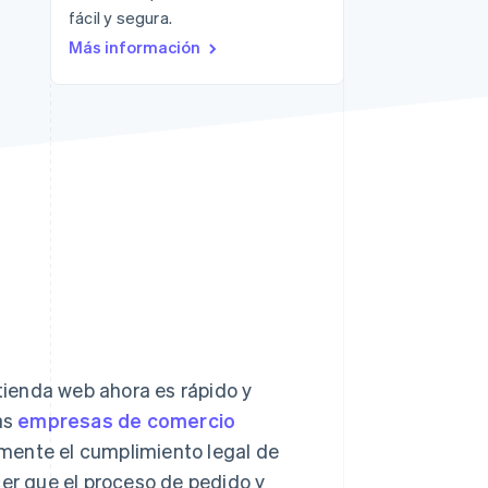
fácil y segura.
Sesiones de Stripe
Más información
2026
Descubre cómo Stripe
construye la
infraestructura
económica para la IA.
Mirar ahora
 tienda web ahora es rápido y
as
empresas de comercio
mente el cumplimiento legal de
cer que el proceso de pedido y