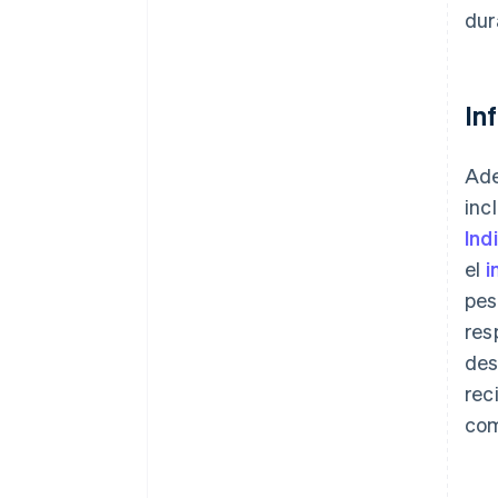
dur
In
Ade
inc
Ind
el
i
pes
res
des
rec
com