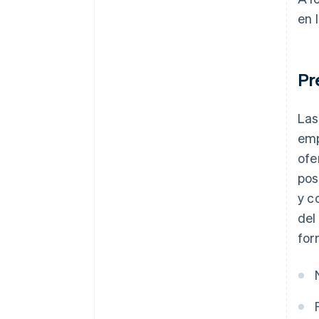
en 
Pr
Las
emp
ofe
pos
y c
del
for