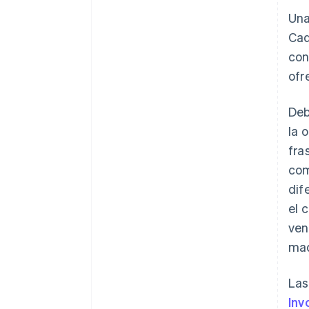
Una
Cad
con
ofr
Deb
la 
fra
com
dif
el 
ven
mad
Las
Inv