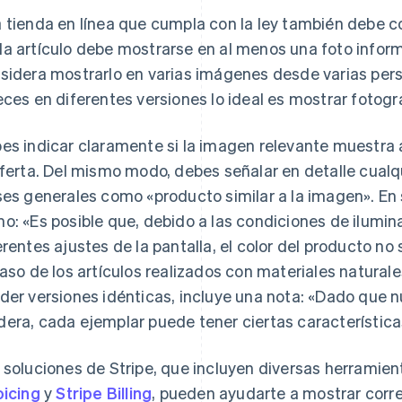
 tienda en línea que cumpla con la ley también debe 
a artículo debe mostrarse en al menos una foto inform
sidera mostrarlo en varias imágenes desde varias persp
eces en diferentes versiones lo ideal es mostrar fotogr
es indicar claramente si la imagen relevante muestra 
oferta. Del mismo modo, debes señalar en detalle cualqu
ses generales como «producto similar a la imagen». En s
o: «Es posible que, debido a las condiciones de ilumina
erentes ajustes de la pantalla, el color del producto n
caso de los artículos realizados con materiales natural
der versiones idénticas, incluye una nota: «Dado que 
era, cada ejemplar puede tener ciertas características
 soluciones de Stripe, que incluyen diversas herrami
oicing
y
Stripe Billing
, pueden ayudarte a mostrar corre