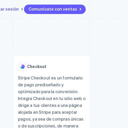
iar sesión
Comunícate con ventas
Recursos
Ecosistema
Contacto
 marketplaces
Más
Integraciones de aplicaciones
Socios
Contacta con ventas
Product roadmap
s
Ejemplos de código
Stripe App Marketplace
Conviértete en socio
Ver lo que viene
ataformas
Blog de desarrolladores
Estado de la API
Radar
Prevención de fraude
Checkout
Atlas
Constitución de una startup
 lucro
Stripe Checkout es un formulario
de pago prediseñado y
Climate
Eliminación de dióxido de
optimizado para la conversión.
carbono
Integra Checkout en tu sitio web o
dirige a tus clientes a una página
alojada en Stripe para aceptar
pagos, ya sea de compras únicas
o de suscripciones, de manera