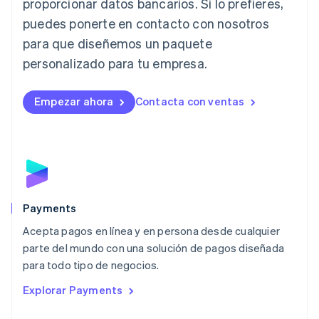
proporcionar datos bancarios. Si lo prefieres,
日本語
English
Letonia
puedes ponerte en contacto con nosotros
English
para que diseñemos un paquete
Liechtenstein
personalizado para tu empresa.
Deutsch
English
Lituania
English
Empezar ahora
Contacta con ventas
Luxemburgo
Français
Deutsch
English
Malasia
English
简体中文
Malta
English
México
Español
English
Payments
Noruega
Acepta pagos en línea y en persona desde cualquier
English
parte del mundo con una solución de pagos diseñada
Nueva Zelandia
English
para todo tipo de negocios.
Países Bajos
Explorar Payments
Nederlands
English
Polonia