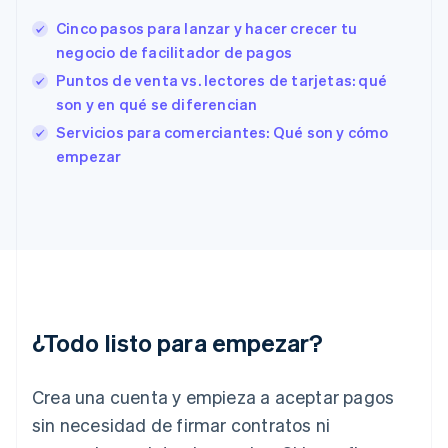
Español
English
Cinco pasos para lanzar y hacer crecer tu
Estados Unidos
English
Español
简体中文
negocio de facilitador de pagos
Estonia
Puntos de venta vs. lectores de tarjetas: qué
English
son y en qué se diferencian
Finlandia
English
Svenska
Servicios para comerciantes: Qué son y cómo
Francia
empezar
Français
English
Gibraltar
English
Grecia
English
Hungría
English
India
English
¿Todo listo para empezar?
Irlanda
English
Crea una cuenta y empieza a aceptar pagos
Italia
Italiano
English
sin necesidad de firmar contratos ni
Japón