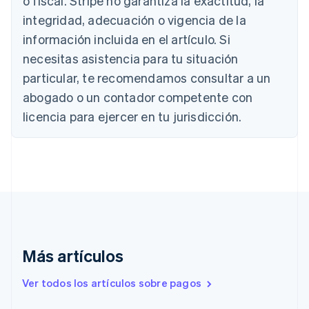
o fiscal. Stripe no garantiza la exactitud, la
Nederlands
Français
Deutsch
English
integridad, adecuación o vigencia de la
Brasil
Português
English
información incluida en el artículo. Si
Bulgaria
necesitas asistencia para tu situación
English
Canadá
particular, te recomendamos consultar a un
English
Français
abogado o un contador competente con
China continental
licencia para ejercer en tu jurisdicción.
简体中文
English
Chipre
English
Croacia
English
Italiano
Dinamarca
English
Emiratos Árabes Unidos
English
Eslovaquia
Más artículos
English
Eslovenia
Ver todos los artículos sobre pagos
English
Italiano
España