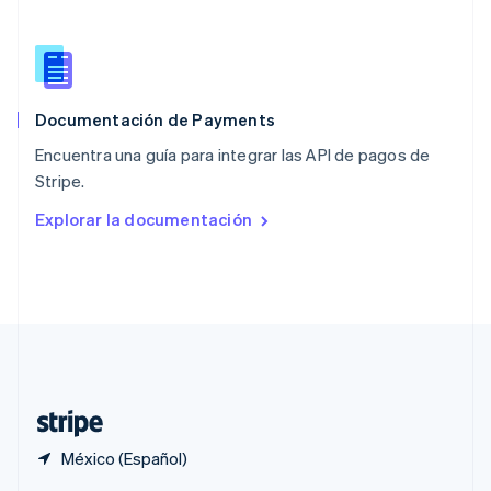
English
Portugal
Português
English
RAE de Hong Kong, China
English
简体中文
Documentación de Payments
Reino Unido
English
Encuentra una guía para integrar las API de pagos de
República Checa
Stripe.
English
Rumania
Explorar la documentación
English
Singapur
English
简体中文
Suecia
Svenska
English
Suiza
Deutsch
Français
Italiano
English
Tailandia
ไทย
English
México (Español)