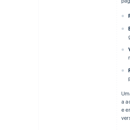
pag
Uma
a a
e e
ver