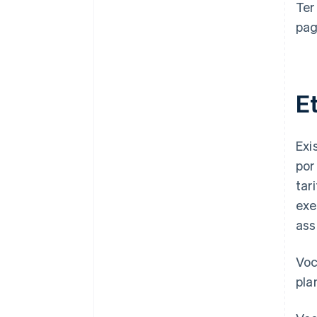
Ter
pag
E
Exi
por
tar
exe
ass
Voc
pla