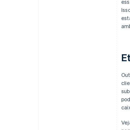
ess
Iss
est
amb
E
Out
cli
sub
pod
cai
Vej