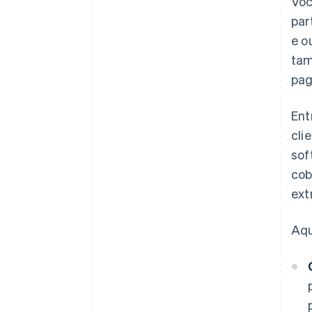
Voc
par
e o
tam
pag
Ent
cli
sof
cob
ext
Aqu