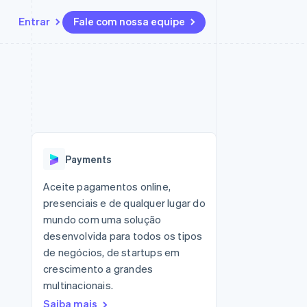
Entrar
Fale com nossa equipe
Recursos
Ecossistema
Contato
 marketplaces
Mais
Integrações de aplicativos
Parceiros
Fale com a equipe de vendas
Product roadmap
sões
Exemplos de códigos
Stripe App Marketplace
Seja um parceiro
Veja o que está chegando
ara plataformas
Blog de desenvolvedores
 platforms
zer
Status da API
Radar
ceiros
Prevenção de fraudes
Payments
Atlas
ativos
 e virtuais
Incorporação de startups
Aceite pagamentos online,
presenciais e de qualquer lugar do
Climate
Remoção de carbono
mundo com uma solução
desenvolvida para todos os tipos
Identity
Verificação de identidade
de negócios, de startups em
crescimento a grandes
multinacionais.
Saiba mais