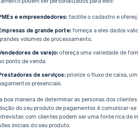
amento podem ser personalizados para eles:
PMEs e empreendedores:
facilite o cadastro e ofere
Empresas de grande porte:
forneça a eles dados vali
grandes volumes de processamento.
Vendedores de varejo:
ofereça uma variedade de for
no ponto de venda.
Prestadores de serviços:
priorize o fluxo de caixa, 
pagamentos presenciais.
 boa maneira de determinar as personas dos clientes
doção do seu produto de pagamentos é comunicar-se 
ntrevistas com clientes podem ser uma fonte rica de i
sões iniciais do seu produto.