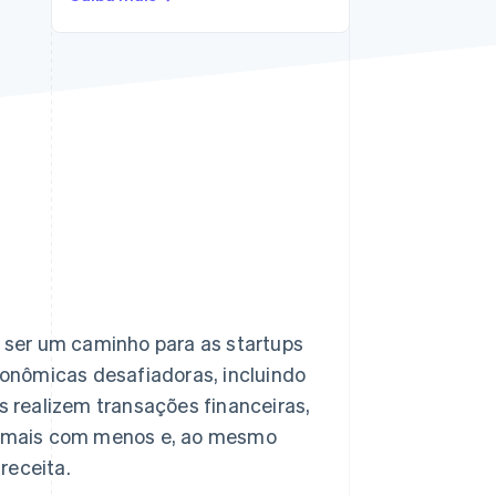
Stripe Sessions 2026
Veja como a Stripe está
construindo a
infraestrutura
econômica da IA.
Assista agora
ser um caminho para as startups
onômicas desafiadoras, incluindo
os realizem transações financeiras,
m mais com menos e, ao mesmo
receita.