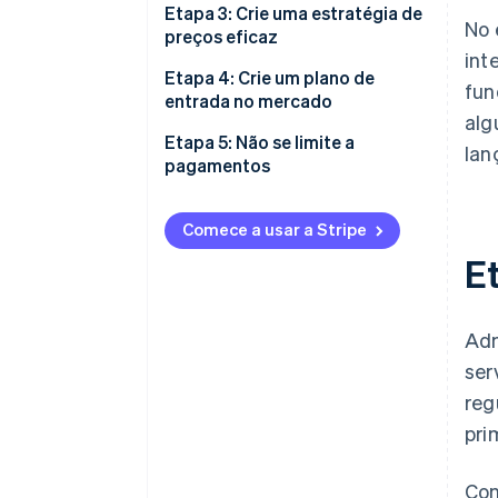
Etapa 3: Crie uma estratégia de
No 
preços eficaz
int
Etapa 4: Crie um plano de
fun
entrada no mercado
alg
Etapa 5: Não se limite a
lan
pagamentos
Comece a usar a Stripe
Et
Adm
ser
reg
pri
Con