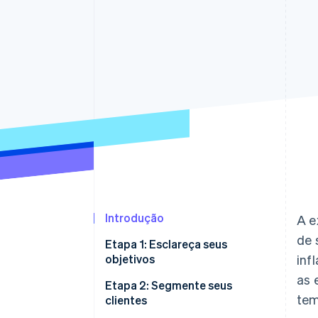
Authorization Boost
Otimizações de aceitação
Link
Checkout acelerado
Financial Connections
Dados de contas vinculadas
Introdução
A e
de 
Etapa 1: Esclareça seus
objetivos
inf
as 
Etapa 2: Segmente seus
tem
clientes