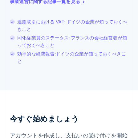
ジブラルタル
事業運営に関する記事一覧を見る
English
シンガポール
English
简体中文
連鎖取引における VAT: ドイツの企業が知っておくべ
スイス
きこと
Deutsch
Français
Italiano
English
同化従業員のステータス: フランスの会社経営者が知
スウェーデン
Svenska
English
っておくべきこと
スペイン
効率的な経費報告:ドイツの企業が知っておくべきこ
Español
English
と
スロバキア
English
スロベニア
English
Italiano
タイ
ไทย
English
チェコ共和国
English
デンマーク
今すぐ始めましょう
English
ドイツ
Deutsch
English
アカウントを作成し、支払いの受け付けを開始