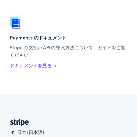
マレーシア
English
简体中文
メキシコ
Español
English
ラトビア
English
Payments のドキュメント
リトアニア
English
Stripe の支払い API の導入方法について、ガイドをご覧
リヒテンシュタイン
ください。
Deutsch
English
ルーマニア
ドキュメントを見る
English
ルクセンブルグ
Français
Deutsch
English
中国香港特別行政区
English
简体中文
中国本土
简体中文
English
日本
日本語
English
日本 (日本語)