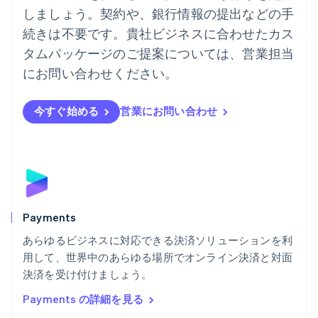
ニュージーランド
しましょう。契約や、銀行情報の提出などの手
English
ノルウェー
続きは不要です。貴社ビジネスに合わせたカス
English
タムパッケージのご提案については、営業担当
ハンガリー
にお問い合わせください。
English
フィンランド
English
Svenska
今すぐ始める
営業にお問い合わせ
ブラジル
Português
English
フランス
Français
English
ブルガリア
English
ベルギー
Nederlands
Français
Deutsch
English
Payments
ポーランド
あらゆるビジネスに対応できる決済ソリューションを利
English
用して、世界中のあらゆる場所でオンライン決済と対面
ポルトガル
Português
English
決済を受け付けましょう。
マルタ
Payments の詳細を見る
English