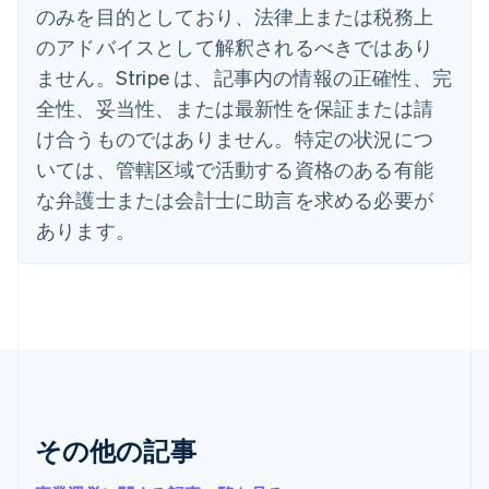
イギリス
のみを目的としており、法律上または税務上
English
のアドバイスとして解釈されるべきではあり
イタリア
Italiano
English
ません。Stripe は、記事内の情報の正確性、完
インド
全性、妥当性、または最新性を保証または請
English
エストニア
け合うものではありません。特定の状況につ
English
いては、管轄区域で活動する資格のある有能
オーストラリア
な弁護士または会計士に助言を求める必要が
English
オーストリア
あります。
Deutsch
English
オランダ
Nederlands
English
カナダ
English
Français
キプロス
English
ギリシア
English
その他の記事
クロアチア
English
Italiano