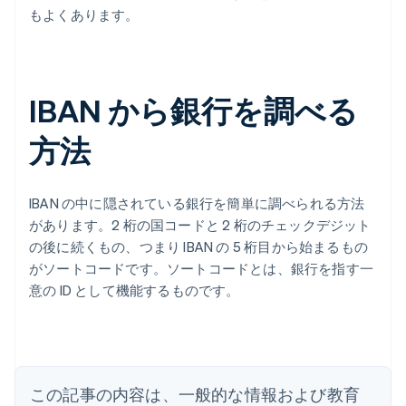
もよくあります。
IBAN から銀行を調べる
方法
IBAN の中に隠されている銀行を簡単に調べられる方法
があります。2 桁の国コードと 2 桁のチェックデジット
の後に続くもの、つまり IBAN の 5 桁目から始まるもの
がソートコードです。ソートコードとは、銀行を指す一
意の ID として機能するものです。
アイルランド
English
アメリカ
English
Español
简体中文
アラブ首長国連邦
この記事の内容は、一般的な情報および教育
English