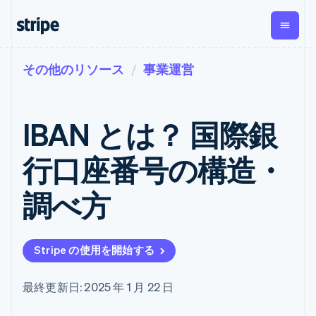
その他のリソース
事業運営
企業規模別
ドキュメント
学ぶ
支払い
収益
資金管
プラッ
理
フォー
大企業向け
Stripe のドキュメント
ブログ
とマー
Payments
Billing
スタートアップ向け
API リファレンス
導入事例
IBAN とは？ 国際銀
オンライン決
経常収益
ットプ
Global
ライブラリと SDK
ガイド
済
Metronome
Payouts
イス
Stripe Apps
Managed
行口座番号の構造・
従量課金
Payments
第三者
Connec
ユースケース別
マーチャント
サブスクリ
への入
サポート
プション
オブレコード
金
調べ方
プラッ
ガイド
エージェンティックコマ
サブスクリ
ソリューショ
Payment links
フォー
ース
サポートに問い合わせる
プションの
ン
決済の
E コマース / ECサイト
オンライン決済を受け付
管理サポートプラン
コーディング
管理
Invoicing
築
埋込型金融
け
プロフェッショナルサー
1 回限りまた
不要の決済ペ
Stripe の使用を開始する
請求・財務関連
構築済みの決済を実装
ビス
は継続
ージ
Checkout
グローバルビジネス
プラットフォームまたは
構築済み決済
Tax
アプリ内決済
マーケットプレイスを構
消費税と
UI
最終更新日: 2025 年 1 月 22 日
マーケットプレイス
築する
VAT の自動
Elements
資金管理
サブスクリプションを管
柔軟な UI コン
計算
Revenue
会社
プラットフォーム
理