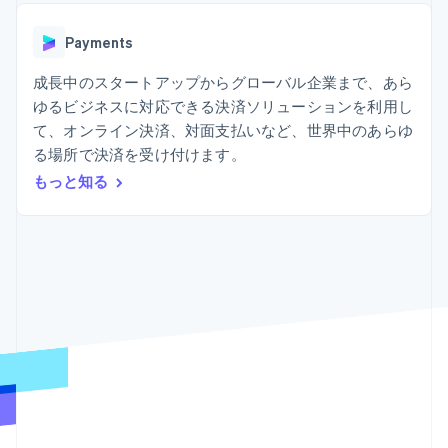
Recognition
ポーネント
SaaS
従量課金請求を提供
決済手段
製品ロードマップ
ステーブルコイン担保型
会計管理の
125 以上の決
Payments
Sessions 年次カンファ
のカードを発行
自動化
済手段を利用
レンス
エージェントによるサー
Stripe
可能
Terminal
成長中のスタートアップからグローバル企業まで、あら
採用情報
ビスのプロビジョニング
Sigma
業種別
対面支払い
ニュースルーム
と管理
ゆるビジネスに対応できる決済ソリューションを利用し
カスタムレ
Authorization
Stripe Press
て、オンライン決済、対面支払いなど、世界中のあらゆ
ポート
Boost
AI 企業
Data
決済成功率の
る場所で決済を受け付けます。
クリエイターエコノミ―
Pipeline
最適化
ゲーム
もっと知る
リソース
データの同
Link
ホスピタリティ、旅行、
お問い合わせ
期
スピーディー
レジャー
な決済
保険
アプリへの導入
営業にお問い合わせ
メディアおよびエンター
コードサンプル
パートナーになる
テインメント
開発者のブログ
非営利団体
API ステータス
プロフェッショナルサー
その他
ビス
Product roadmap
パブリックセクター
今後の予定を確認
小売業
Radar
不正防止
エコシステム
Atlas
スタートアップの企業設立