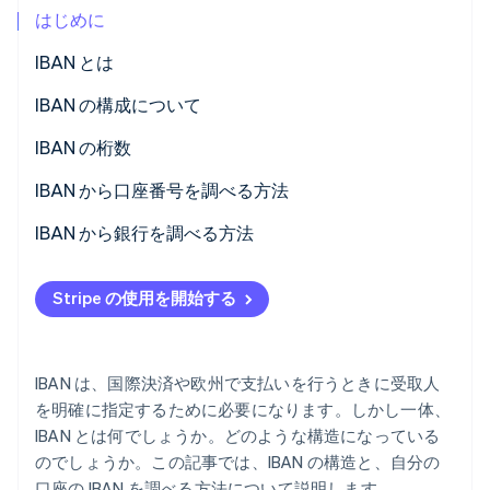
はじめに
パートナー
Climate
Stripe App Marketplace
カーボンリムーバル
IBAN とは
Identity
IBAN の構成について
オンライン本人確認
IBAN の桁数
IBAN から口座番号を調べる方法
IBAN から銀行を調べる方法
Stripe Sessions 2026
Stripe が AI の経済インフラをどのように構築しているかを
ご覧ください。
こちらをご覧ください
Stripe の使用を開始する
IBAN は、国際決済や欧州で支払いを行うときに受取人
を明確に指定するために必要になります。しかし一体、
IBAN とは何でしょうか。どのような構造になっている
のでしょうか。この記事では、IBAN の構造と、自分の
口座の IBAN を調べる方法について説明します。