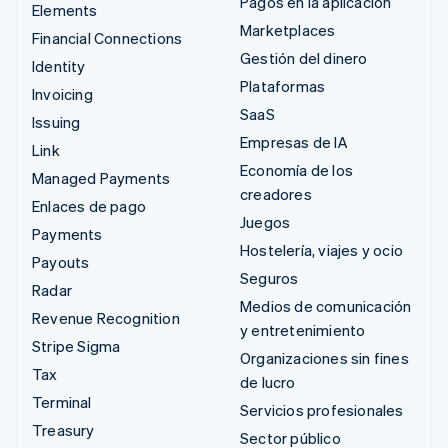
Pagos en la aplicación
Elements
Marketplaces
Financial Connections
Gestión del dinero
Identity
Plataformas
Invoicing
SaaS
Issuing
Empresas de IA
Link
Economía de los
Managed Payments
creadores
Enlaces de pago
Juegos
Payments
Hostelería, viajes y ocio
Payouts
Seguros
Radar
Medios de comunicación
Revenue Recognition
y entretenimiento
Stripe Sigma
Organizaciones sin fines
Tax
de lucro
Terminal
Servicios profesionales
Treasury
Sector público