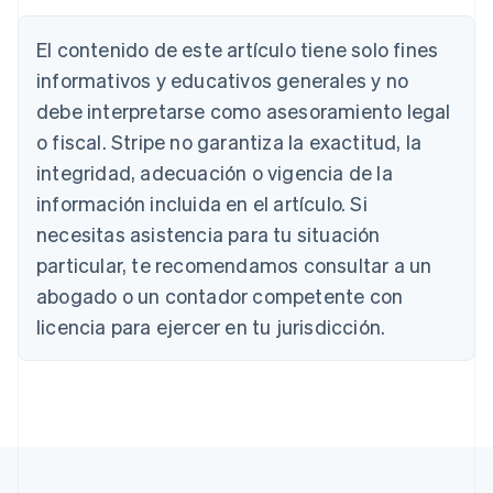
Deutsch
English
Australia
El contenido de este artículo tiene solo fines
English
informativos y educativos generales y no
Austria
debe interpretarse como asesoramiento legal
Deutsch
English
Bélgica
o fiscal. Stripe no garantiza la exactitud, la
Nederlands
Français
Deutsch
English
integridad, adecuación o vigencia de la
Brasil
Português
English
información incluida en el artículo. Si
Bulgaria
necesitas asistencia para tu situación
English
Canadá
particular, te recomendamos consultar a un
English
Français
abogado o un contador competente con
China continental
licencia para ejercer en tu jurisdicción.
简体中文
English
Chipre
English
Croacia
English
Italiano
Dinamarca
English
Emiratos Árabes Unidos