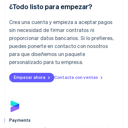
English
¿Todo listo para empezar?
Irlanda
English
Crea una cuenta y empieza a aceptar pagos
Italia
Italiano
English
sin necesidad de firmar contratos ni
Japón
proporcionar datos bancarios. Si lo prefieres,
日本語
English
Letonia
puedes ponerte en contacto con nosotros
English
para que diseñemos un paquete
Liechtenstein
personalizado para tu empresa.
Deutsch
English
Lituania
English
Empezar ahora
Contacta con ventas
Luxemburgo
Français
Deutsch
English
Malasia
English
简体中文
Malta
English
México
Español
English
Payments
Noruega