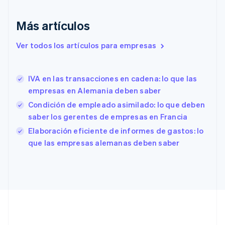
English
Eslovaquia
Más artículos
English
Eslovenia
Ver todos los artículos para empresas
English
Italiano
España
Español
English
IVA en las transacciones en cadena: lo que las
Estados Unidos
English
Español
简体中文
empresas en Alemania deben saber
Estonia
Condición de empleado asimilado: lo que deben
English
saber los gerentes de empresas en Francia
Finlandia
English
Svenska
Elaboración eficiente de informes de gastos: lo
Francia
que las empresas alemanas deben saber
Français
English
Gibraltar
English
Grecia
English
Hungría
English
India