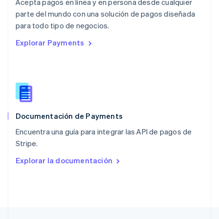
Acepta pagos en línea y en persona desde cualquier
English
parte del mundo con una solución de pagos diseñada
Nueva Zelandia
English
para todo tipo de negocios.
Países Bajos
Explorar Payments
Nederlands
English
Polonia
English
Portugal
Português
English
RAE de Hong Kong, China
English
简体中文
Documentación de Payments
Reino Unido
English
Encuentra una guía para integrar las API de pagos de
República Checa
Stripe.
English
Rumania
Explorar la documentación
English
Singapur
English
简体中文
Suecia
Svenska
English
Suiza