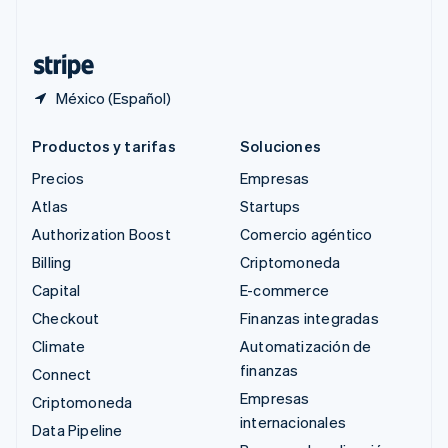
Deutsch
Français
Italiano
English
Tailandia
ไทย
English
México (Español)
Productos y tarifas
Soluciones
Precios
Empresas
Atlas
Startups
Authorization Boost
Comercio agéntico
Billing
Criptomoneda
Capital
E-commerce
Checkout
Finanzas integradas
Climate
Automatización de
finanzas
Connect
Empresas
Criptomoneda
internacionales
Data Pipeline