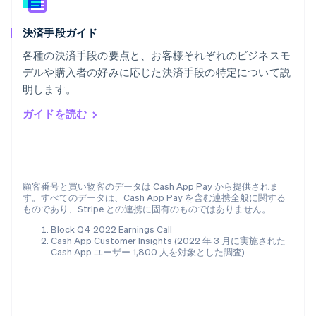
Nederlands
Français
Deutsch
English
ポーランド
English
決済手段ガイド
ポルトガル
各種の決済手段の要点と、お客様それぞれのビジネスモ
Português
English
マルタ
デルや購入者の好みに応じた決済手段の特定について説
English
明します。
マレーシア
ガイドを読む
English
简体中文
メキシコ
Español
English
ラトビア
English
顧客番号と買い物客のデータは Cash App Pay から提供されま
リトアニア
す。すべてのデータは、Cash App Pay を含む連携全般に関する
English
ものであり、Stripe との連携に固有のものではありません。
リヒテンシュタイン
Block Q4 2022 Earnings Call
Deutsch
English
Cash App Customer Insights (2022 年 3 月に実施された
ルーマニア
Cash App ユーザー 1,800 人を対象とした調査)
English
ルクセンブルグ
Français
Deutsch
English
中国香港特別行政区