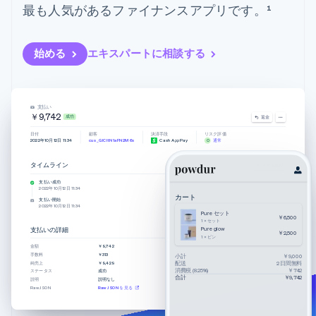
Recognition
ポーネント
最も人気があるファイナンスアプリです。¹
SaaS
従量課金請求を提供
決済手段
製品ロードマップ
ステーブルコイン担保型
会計管理の
125 以上の決
Sessions 年次カンファ
のカードを発行
自動化
済手段を利用
レンス
エージェントによるサー
始める
エキスパートに相談する
Stripe
可能
Terminal
採用情報
ビスのプロビジョニング
Sigma
業種別
対面支払い
ニュースルーム
と管理
カスタムレ
Authorization
Stripe Press
ポート
Boost
AI 企業
Data
決済成功率の
クリエイターエコノミ―
支払い
￥9,742
Pipeline
成功
最適化
返金
ゲーム
リソース
データの同
Link
ホスピタリティ、旅行、
お問い合わせ
日付
顧客
決済手段
リスク評価
2022年10月12日 11:34
cus_GICItN1aFN2M6s
Cash App Pay
0
通常
期
スピーディー
レジャー
な決済
保険
アプリへの導入
営業にお問い合わせ
タイムライン
メモを追加
メディアおよびエンター
コードサンプル
パートナーになる
テインメント
開発者のブログ
支払い成功
2022年10月12日 11:34
非営利団体
API ステータス
カート
支払い開始
2022年10月12日 11:34
プロフェッショナルサー
Pure セット
その他
￥6,500
ビス
1 × セット
支払いの詳細
Pure glow
Product roadmap
￥2,500
パブリックセクター
1 × ビン
今後の予定を確認
小売業
金額
￥9,742
手数料
￥313
小計
￥9,000
配送
2 日間無料
純売上
￥9,429
Radar
消費税 (8.25%)
￥742
ステータス
成功
合計
￥9,742
不正防止
説明
説明なし
Raw JSON
Raw JSON を見る
エコシステム
Atlas
スタートアップの企業設立