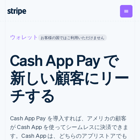
企業規模別
ドキュメント
学ぶ
支払い
収益
資金管
プラッ
ウォレット
お客様の国ではご利用いただけません
理
フォー
大企業向け
Stripe のドキュメント
ブログ
とマー
Payments
Billing
スタートアップ向け
API リファレンス
導入事例
Cash App Pay で
オンライン決
経常収益
ットプ
Global
ライブラリと SDK
ガイド
済
Metronome
Payouts
イス
Stripe Apps
Managed
新しい顧客にリー
従量課金
Payments
第三者
Connec
ユースケース別
マーチャント
サブスクリ
への入
サポート
プション
オブレコード
金
プラッ
ガイド
チする
エージェンティックコマ
サブスクリ
ソリューショ
Payment links
フォー
ース
サポートに問い合わせる
プションの
ン
決済の
E コマース / ECサイト
オンライン決済を受け付
管理サポートプラン
コーディング
管理
Invoicing
築
埋込型金融
け
プロフェッショナルサー
1 回限りまた
不要の決済ペ
請求・財務関連
構築済みの決済を実装
ビス
は継続
ージ
Checkout
グローバルビジネス
プラットフォームまたは
Cash App Pay を導入すれば、アメリカの顧客
構築済み決済
Tax
アプリ内決済
マーケットプレイスを構
消費税と
UI
が Cash App を使ってシームレスに決済できま
マーケットプレイス
築する
VAT の自動
Elements
資金管理
サブスクリプションを管
す。Cash App は、どちらのアプリストアでも
柔軟な UI コン
計算
Revenue
会社
プラットフォーム
理