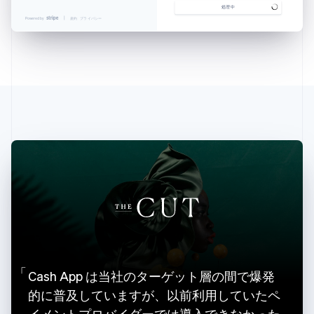
処理中
アイルランド
Powered by
規約
プライバシー
English
アメリカ
English
Español
简体中文
アラブ首長国連邦
English
イギリス
English
イタリア
Italiano
English
インド
English
エストニア
English
オーストラリア
English
オーストリア
Deutsch
English
オランダ
Cash App は当社のターゲット層の間で爆発
Nederlands
English
的に普及していますが、以前利用していたペ
カナダ
イメントプロバイダーでは導入できなかった