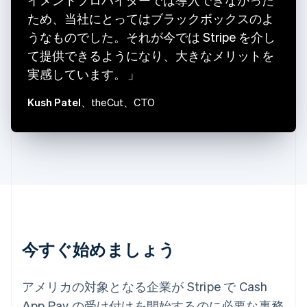
English
Français
キプロス
ため、当社にとってはブラックボックスのよ
English
うなものでした。それが今では Stripe を介し
ギリシア
て提供できるようになり、大きなメリットを
English
実感しています。
クロアチア
English
Italiano
Kush Patel
、theCut、CTO
ジブラルタル
English
シンガポール
English
简体中文
スイス
Deutsch
Français
Italiano
English
スウェーデン
Svenska
English
スペイン
Español
English
スロバキア
今すぐ始めましょう
English
スロベニア
English
Italiano
アメリカの対象となる企業が Stripe で Cash
タイ
App Pay の受け付けを開始するのに必要な事務