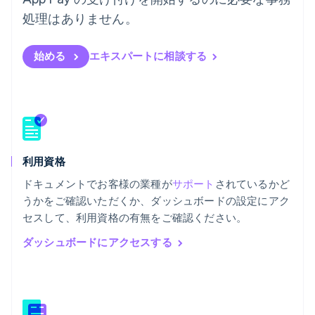
ไทย
English
チェコ共和国
処理はありません。
English
デンマーク
始める
エキスパートに相談する
English
ドイツ
Deutsch
English
ニュージーランド
English
ノルウェー
English
利用資格
ハンガリー
English
ドキュメントでお客様の業種が
サポート
されているかど
フィンランド
うかをご確認いただくか、ダッシュボードの設定にアク
English
Svenska
セスして、利用資格の有無をご確認ください。
ブラジル
Português
English
ダッシュボードにアクセスする
フランス
Français
English
ブルガリア
English
ベルギー