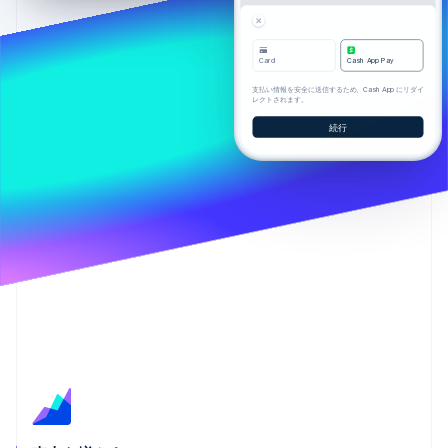
パートナー
Climate
Stripe App Marketplace
カーボンリムーバル
Card
Cash App Pay
Identity
支払い情報を安全に送信するため、Cash App にリダイ
オンライン本人確認
レクトされます。
続行
Stripe Sessions 2026
Stripe が AI の経済インフラをどのように構築しているかを
ご覧ください。
こちらをご覧ください