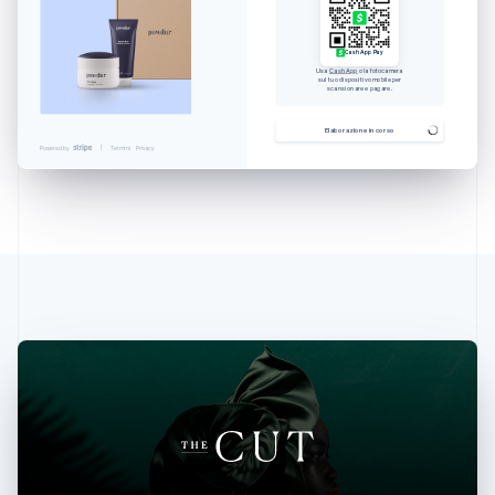
Cash App Pay
Usa
Cash App
o la fotocamera
sul tuo dispositivo mobile per
scansionare e pagare.
Elaborazione in corso
Powered by
Termini
Privacy
Australia
English
Austria
Deutsch
English
Belgio
Nederlands
Français
Deutsch
English
Brasile
Português
English
Bulgaria
English
Canada
English
Français
Cina continentale