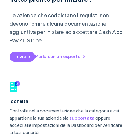
English
India
English
Le aziende che soddisfano i requisti non
Irlanda
devono fornire alcuna documentazione
English
aggiuntiva per iniziare ad accettare Cash App
Italia
Italiano
English
Pay su Stripe.
Lettonia
English
Liechtenstein
Inizia
Parla con un esperto
Deutsch
English
Lituania
English
Lussemburgo
Français
Deutsch
English
Malaysia
English
简体中文
Idoneità
Malta
Controlla nella documentazione che la categoria a cui
English
appartiene la tua azienda sia
supportata
oppure
Messico
Español
English
accedi alle impostazioni della Dashboard per verificare
Norvegia
la tua idoneità.