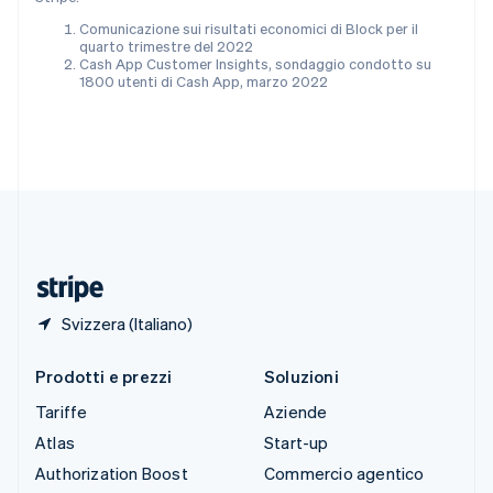
English
Italiano
Spagna
Comunicazione sui risultati economici di Block per il
quarto trimestre del 2022
Español
English
Cash App Customer Insights, sondaggio condotto su
Stati Uniti
1800 utenti di Cash App, marzo 2022
English
Español
简体中文
Svezia
Svenska
English
Svizzera
Deutsch
Français
Italiano
English
Thailandia
ไทย
English
Ungheria
English
Svizzera (Italiano)
Prodotti e prezzi
Soluzioni
Tariffe
Aziende
Atlas
Start-up
Authorization Boost
Commercio agentico