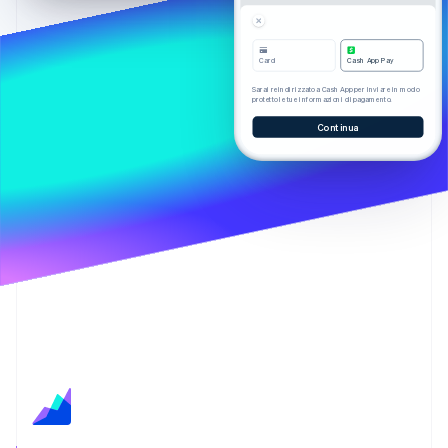
Scopri cosa ti aspetta
Radar
Ecosistema
Prevenzione delle frodi
Card
Cash App Pay
Partner
Atlas
Sarai reindirizzato a Cash App per inviare in modo
protetto le tue informazioni di pagamento.
Stripe App Marketplace
Costituzione di start-up
Continua
Climate
Rimozione del carbonio
Identity
Verifica online dell'identità
Stripe Sessions 2026
Scopri come Stripe sta costruendo l'infrastruttura economi
Guarda ora