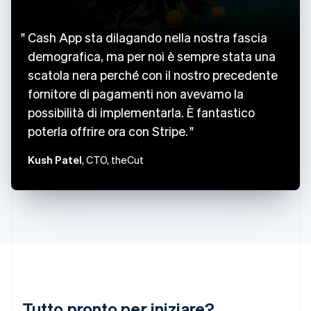
简体中文
English
Cipro
English
Cash App sta dilagando nella nostra fascia
Croazia
demografica, ma per noi è sempre stata una
English
Italiano
scatola nera perché con il nostro precedente
Danimarca
English
fornitore di pagamenti non avevamo la
Emirati Arabi Uniti
possibilità di implementarla. È fantastico
English
Estonia
poterla offrire ora con Stripe.
English
Kush Patel
, CTO, theCut
Finlandia
English
Svenska
Francia
Français
English
Germania
Deutsch
English
Giappone
日本語
English
Gibilterra
English
Grecia
Tutto pronto per iniziare?