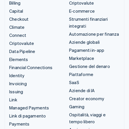
Billing
Criptovalute
Capital
E-commerce
Checkout
Strumenti finanziari
integrati
Climate
Automazione per finanza
Connect
Aziende globali
Criptovalute
Pagamenti in-app
Data Pipeline
Marketplace
Elements
Gestione del denaro
Financial Connections
Piattaforme
Identity
SaaS
Invoicing
Aziende di IA
Issuing
Creator economy
Link
Gaming
Managed Payments
Ospitalità, viaggi e
Link di pagamento
tempo libero
Payments