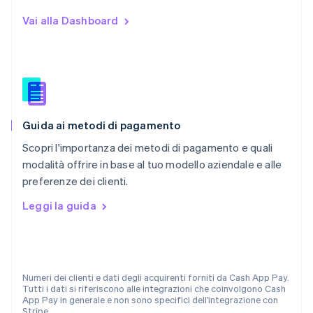
English
Nuova Zelanda
Vai alla Dashboard
English
Paesi Bassi
Nederlands
English
Polonia
English
Portogallo
Português
English
Guida ai metodi di pagamento
RAS di Hong Kong, Cina
English
简体中文
Scopri l'importanza dei metodi di pagamento e quali
Regno Unito
modalità offrire in base al tuo modello aziendale e alle
English
preferenze dei clienti.
Repubblica Ceca
English
Leggi la guida
Romania
English
Singapore
English
简体中文
Slovacchia
Numeri dei clienti e dati degli acquirenti forniti da Cash App Pay.
Tutti i dati si riferiscono alle integrazioni che coinvolgono Cash
English
App Pay in generale e non sono specifici dell'integrazione con
Slovenia
Stripe.