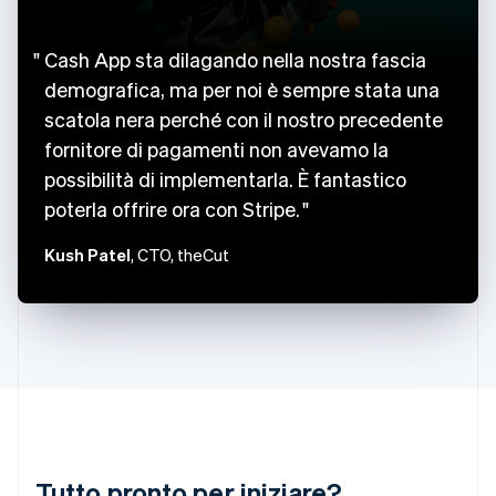
简体中文
English
Cipro
English
Cash App sta dilagando nella nostra fascia
Croazia
demografica, ma per noi è sempre stata una
English
Italiano
scatola nera perché con il nostro precedente
Danimarca
English
fornitore di pagamenti non avevamo la
Emirati Arabi Uniti
possibilità di implementarla. È fantastico
English
Estonia
poterla offrire ora con Stripe.
English
Kush Patel
, CTO, theCut
Finlandia
English
Svenska
Francia
Français
English
Germania
Deutsch
English
Giappone
日本語
English
Gibilterra
English
Grecia
Tutto pronto per iniziare?