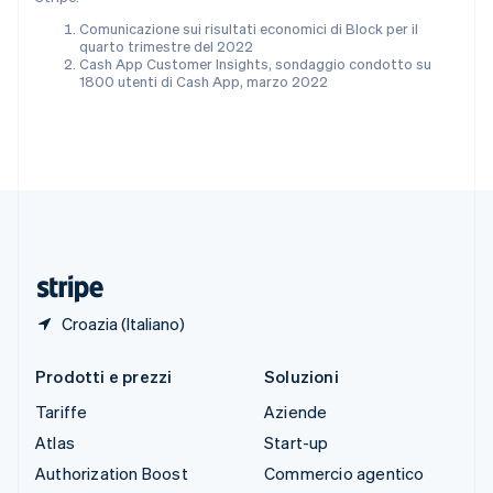
English
Italiano
Spagna
Comunicazione sui risultati economici di Block per il
quarto trimestre del 2022
Español
English
Cash App Customer Insights, sondaggio condotto su
Stati Uniti
1800 utenti di Cash App, marzo 2022
English
Español
简体中文
Svezia
Svenska
English
Svizzera
Deutsch
Français
Italiano
English
Thailandia
ไทย
English
Ungheria
English
Croazia (Italiano)
Prodotti e prezzi
Soluzioni
Tariffe
Aziende
Atlas
Start-up
Authorization Boost
Commercio agentico