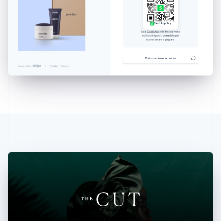
Cash App Pay
Usa
Cash App
o la fotocamera
sul tuo dispositivo mobile per
scansionare e pagare.
Elaborazione in corso
Powered by
Termini
Privacy
Australia
English
Austria
Deutsch
English
Belgio
Nederlands
Français
Deutsch
English
Brasile
Português
English
Bulgaria
English
Canada
English
Français
Cina continentale