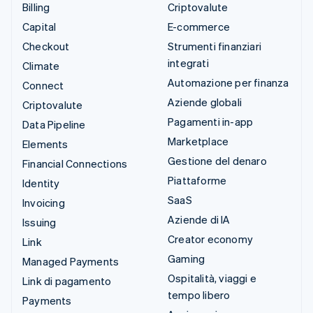
Billing
Criptovalute
Capital
E-commerce
Checkout
Strumenti finanziari
integrati
Climate
Automazione per finanza
Connect
Aziende globali
Criptovalute
Pagamenti in-app
Data Pipeline
Marketplace
Elements
Gestione del denaro
Financial Connections
Piattaforme
Identity
SaaS
Invoicing
Aziende di IA
Issuing
Creator economy
Link
Gaming
Managed Payments
Ospitalità, viaggi e
Link di pagamento
tempo libero
Payments