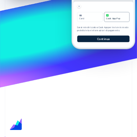
Scopri cosa ti aspetta
Radar
Ecosistema
Prevenzione delle frodi
Card
Cash App Pay
Partner
Atlas
Sarai reindirizzato a Cash App per inviare in modo
protetto le tue informazioni di pagamento.
Stripe App Marketplace
Costituzione di start-up
Continua
Climate
Rimozione del carbonio
Identity
Verifica online dell'identità
Stripe Sessions 2026
Scopri come Stripe sta costruendo l'infrastruttura economi
Guarda ora