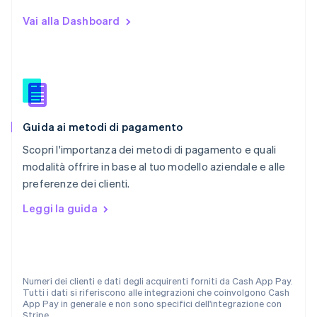
English
Nuova Zelanda
Vai alla Dashboard
English
Paesi Bassi
Nederlands
English
Polonia
English
Portogallo
Português
English
Guida ai metodi di pagamento
RAS di Hong Kong, Cina
English
简体中文
Scopri l'importanza dei metodi di pagamento e quali
Regno Unito
modalità offrire in base al tuo modello aziendale e alle
English
preferenze dei clienti.
Repubblica Ceca
English
Leggi la guida
Romania
English
Singapore
English
简体中文
Slovacchia
Numeri dei clienti e dati degli acquirenti forniti da Cash App Pay.
Tutti i dati si riferiscono alle integrazioni che coinvolgono Cash
English
App Pay in generale e non sono specifici dell'integrazione con
Slovenia
Stripe.