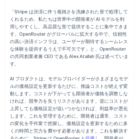
デンマーク
English
「Stripe は決済に伴う複雑さを洗練された形で処理して
ドイツ
くれるため、私たちは世界中の開発者が AI モデルを利
Deutsch
English
用しやすくし、高品質な形で提供することに集中できま
ニュージーランド
す。OpenRouter がグローバルに拡大する中で、信頼性
English
ノルウェー
の高い決済インフラは、ユーザーが期待するシームレス
English
な体験を提供するうえで不可欠です」と、OpenRouter
ハンガリー
の共同創業者兼 CEO である Alex Atallah 氏は述べていま
English
す。
フィンランド
English
Svenska
ブラジル
AI プロダクトは、モデルプロバイダーがさまざまなモデ
Português
English
ルの価格設定を更新するたびに、推論コストが絶えず変
フランス
動します。コストが下がっても開発者が価格を調整しな
Français
English
ければ、競争力を失うリスクがあります。逆にコストが
ブルガリア
上昇しても価格設定が追いつかなければ、利益率が悪化
English
ベルギー
します。これを管理するために、開発者は通常、コスト
Nederlands
Français
Deutsch
English
の変化を手作業で把握し、価格設定を更新するために多
ポーランド
くの時間と労力を費やす必要があります。これを解決す
English
るために、Stripe は OpenRouter と
提携し
、開発者が