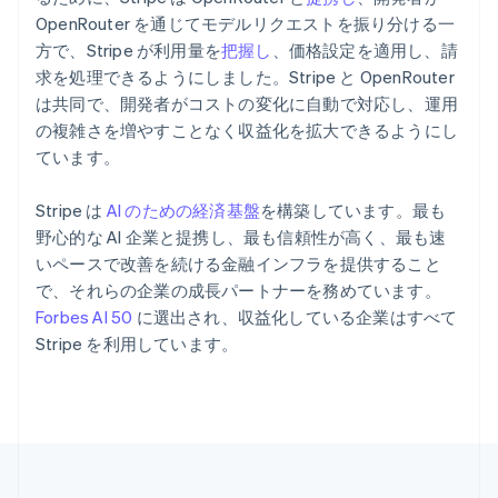
ポルトガル
OpenRouter を通じてモデルリクエストを振り分ける一
Português
English
マルタ
方で、Stripe が利用量を
把握し
、価格設定を適用し、請
English
求を処理できるようにしました。Stripe と OpenRouter
マレーシア
は共同で、開発者がコストの変化に自動で対応し、運用
English
简体中文
の複雑さを増やすことなく収益化を拡大できるようにし
メキシコ
ています。
Español
English
ラトビア
Stripe は
AI のための経済基盤
を構築しています。最も
English
リトアニア
野心的な AI 企業と提携し、最も信頼性が高く、最も速
English
いペースで改善を続ける金融インフラを提供すること
リヒテンシュタイン
で、それらの企業の成長パートナーを務めています。
Deutsch
English
Forbes AI 50
に選出され、収益化している企業はすべて
ルーマニア
Stripe を利用しています。
English
ルクセンブルグ
Français
Deutsch
English
中国香港特別行政区
English
简体中文
中国本土
简体中文
English