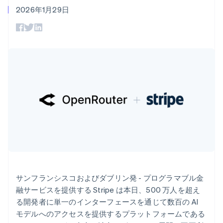
Recognition
ポーネント
アメリカ
SaaS
従量課金請求を提供
2026年1月29日
決済手段
製品ロードマップ
ステーブルコイン担保型
English
Español
简体中文
会計管理の
125 以上の決
Sessions 年次カンファ
のカードを発行
アラブ首長国連邦
自動化
済手段を利用
レンス
エージェントによるサー
English
Stripe
可能
Terminal
採用情報
ビスのプロビジョニング
イギリス
Sigma
業種別
対面支払い
ニュースルーム
と管理
カスタムレ
English
Authorization
Stripe Press
イタリア
ポート
Boost
AI 企業
Data
決済成功率の
Italiano
English
クリエイターエコノミ―
Pipeline
最適化
インド
ゲーム
リソース
データの同
Link
ホスピタリティ、旅行、
お問い合わせ
English
期
スピーディー
レジャー
エストニア
な決済
保険
アプリへの導入
営業にお問い合わせ
English
メディアおよびエンター
コードサンプル
パートナーになる
オーストラリア
テインメント
開発者のブログ
English
非営利団体
API ステータス
オーストリア
プロフェッショナルサー
その他
Deutsch
English
ビス
Product roadmap
オランダ
パブリックセクター
今後の予定を確認
小売業
Nederlands
English
サンフランシスコおよびダブリン発 - プログラマブル金
カナダ
融サービスを提供する Stripe は本日、500 万人を超え
Radar
English
Français
不正防止
る開発者に単一のインターフェースを通じて数百の AI
キプロス
エコシステム
モデルへのアクセスを提供するプラットフォームである
Atlas
English
スタートアップの企業設立