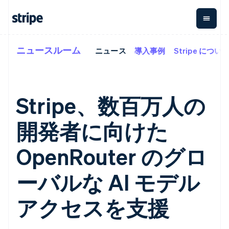
ニュースルーム
ニュース
導入事例
Stripe につい
企業規模別
ドキュメント
学ぶ
支払い
収益
資金管
プラッ
理
フォー
大企業向け
Stripe のドキュメント
ブログ
とマー
Payments
Billing
スタートアップ向け
API リファレンス
導入事例
オンライン決
経常収益
ットプ
Global
ライブラリと SDK
ガイド
Stripe、数百万人の
済
Metronome
Payouts
イス
Stripe Apps
Managed
従量課金
Payments
第三者
開発者に向けた
Connec
ユースケース別
マーチャント
サブスクリ
への入
サポート
プション
オブレコード
金
プラッ
ガイド
エージェンティックコマ
サブスクリ
ソリューショ
Payment links
OpenRouter のグロ
フォー
ース
サポートに問い合わせる
プションの
ン
決済の
E コマース / ECサイト
オンライン決済を受け付
管理サポートプラン
コーディング
管理
Invoicing
築
埋込型金融
け
プロフェッショナルサー
ーバルな AI モデル
1 回限りまた
不要の決済ペ
請求・財務関連
構築済みの決済を実装
ビス
は継続
ージ
Checkout
グローバルビジネス
プラットフォームまたは
構築済み決済
Tax
アクセスを支援
アプリ内決済
マーケットプレイスを構
消費税と
UI
マーケットプレイス
築する
VAT の自動
Elements
アイルランド
資金管理
サブスクリプションを管
柔軟な UI コン
計算
Revenue
会社
English
プラットフォーム
理