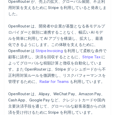
OpenRouter が、売上の拡大、グローバル展開、不正利
ギリシア
パートナー
用対策を支えるために Stripe を利用していると発表しま
Climate
English
Stripe App Marketplace
カーボンリムーバル
クロアチア
した。
English
Italiano
Identity
ジブラルタル
オンライン本人確認
OpenRouter は、開発者や企業が基盤となる各モデルプ
English
ロバイダーと個別に連携することなく、幅広い AI モデ
シンガポール
ルを簡単に利用して AI アプリを構築し、拡大し、最適
English
简体中文
スイス
化できるようにします。この体験を支えるために、
Deutsch
Français
Italiano
English
OpenRouter は
Stripe Invoicing
を利用して柔軟な条件で
スウェーデン
Stripe Sessions 2026
顧客に請求し、決済を回収するとともに、
Stripe Tax
に
Stripe が AI の経済インフラをどのように構築しているかを
Svenska
English
よってグローバルな税額計算と徴収を自動化していま
ご覧ください。
スペイン
す。また OpenRouter は、Stripe ダッシュボードから不
こちらをご覧ください
Español
English
スロバキア
正利用対策ルールを微調整し、リスクパフォーマンスを
English
管理するために、
Radar for Teams
も利用しています。
スロベニア
English
Italiano
OpenRouter は、Alipay、WeChat Pay、Amazon Pay、
タイ
Cash App、Google Pay など、クレジットカードや国内
ไทย
English
チェコ共和国
主要決済手段を通じて、グローバルな顧客基盤からの決
English
済を受け付けるために Stripe を利用しています。