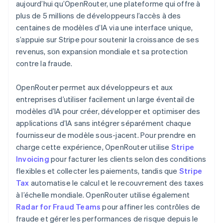
Nederlands
Français
Deutsch
English
aujourd’hui qu’OpenRouter, une plateforme qui offre à
Découvrez les prochaines évolutions
Commerce en ligne
Brésil
plus de 5 millions de développeurs l’accès à des
Radar
Português
English
centaines de modèles d’IA via une interface unique,
Prévention de la fraude
Bulgarie
s’appuie sur Stripe pour soutenir la croissance de ses
English
Écosystème
Atlas
Canada
revenus, son expansion mondiale et sa protection
Constitution de start-up
English
Français
contre la fraude.
Partenaires
Climate
Chine continentale
Stripe App Marketplace
Élimination du carbone
简体中文
English
OpenRouter permet aux développeurs et aux
Chypre
Identity
entreprises d’utiliser facilement un large éventail de
English
Vérification de l'identité
Croatie
modèles d’IA pour créer, développer et optimiser des
English
Italiano
applications d’IA sans intégrer séparément chaque
Danemark
fournisseur de modèle sous-jacent. Pour prendre en
English
charge cette expérience, OpenRouter utilise
Stripe
Émirats arabes unis
Invoicing
pour facturer les clients selon des conditions
English
Stripe Sessions 2026
flexibles et collecter les paiements, tandis que
Stripe
Découvrez comment Stripe construit l’infrastructure écono
Espagne
Regarder la vidéo
Tax
automatise le calcul et le recouvrement des taxes
Español
English
Estonie
à l’échelle mondiale. OpenRouter utilise également
English
Radar for Fraud Teams
pour affiner les contrôles de
États-Unis
fraude et gérer les performances de risque depuis le