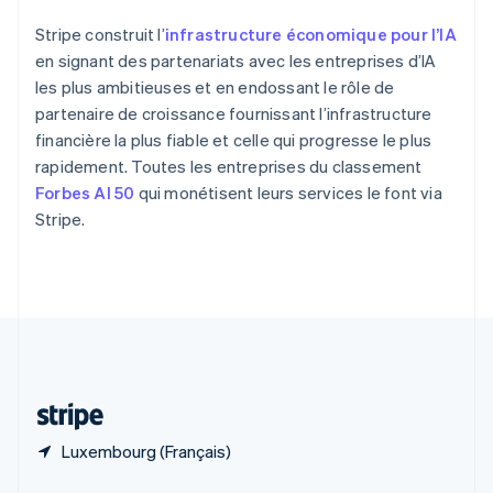
English
简体中文
République tchèque
Stripe construit l’
infrastructure économique pour l’IA
English
en signant des partenariats avec les entreprises d’IA
Roumanie
les plus ambitieuses et en endossant le rôle de
English
Royaume-Uni
partenaire de croissance fournissant l’infrastructure
English
financière la plus fiable et celle qui progresse le plus
Singapour
rapidement. Toutes les entreprises du classement
English
简体中文
Forbes AI 50
qui monétisent leurs services le font via
Slovaquie
Stripe.
English
Slovénie
English
Italiano
Suède
Svenska
English
Suisse
Deutsch
Français
Italiano
English
Thaïlande
ไทย
English
Luxembourg (Français)