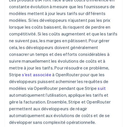
Deutsch
English
Lituanie
constante évolution à mesure que les fournisseurs de
English
modèles mettent à jour leurs tarifs sur différents
Luxembourg
modèles. Si les développeurs n’ajustent pas les prix
Français
Deutsch
English
lorsque les coûts baissent, ils risquent de perdre en
Malaisie
compétitivité. Si les coûts augmentent et que les tarifs
English
简体中文
Malte
ne suivent pas, les marges en pâtissent. Pour gérer
English
cela, les développeurs doivent généralement
Mexique
consacrer un temps et des efforts considérables à
Español
English
suivre manuellement les évolutions de coûts et à
Norvège
mettre à jour les tarifs. Pour résoudre ce problème,
English
Nouvelle-Zélande
Stripe
s’est associée
à OpenRouter pour que les
English
développeurs puissent acheminer les requêtes de
Pays-Bas
modèles via OpenRouter pendant que Stripe
suit
Nederlands
English
automatiquement l’utilisation, applique les tarifs et
Pologne
gère la facturation. Ensemble, Stripe et OpenRouter
English
Portugal
permettent aux développeurs de réagir
Português
English
automatiquement aux évolutions de coûts et de se
R.A.S. de Hong Kong, Chine
développer sans complexité opérationnelle.