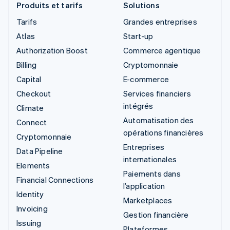
Produits et tarifs
Solutions
Tarifs
Grandes entreprises
Atlas
Start-up
Authorization Boost
Commerce agentique
Billing
Cryptomonnaie
Capital
E-commerce
Checkout
Services financiers
intégrés
Climate
Automatisation des
Connect
opérations financières
Cryptomonnaie
Entreprises
Data Pipeline
internationales
Elements
Paiements dans
Financial Connections
l’application
Identity
Marketplaces
Invoicing
Gestion financière
Issuing
Plateformes