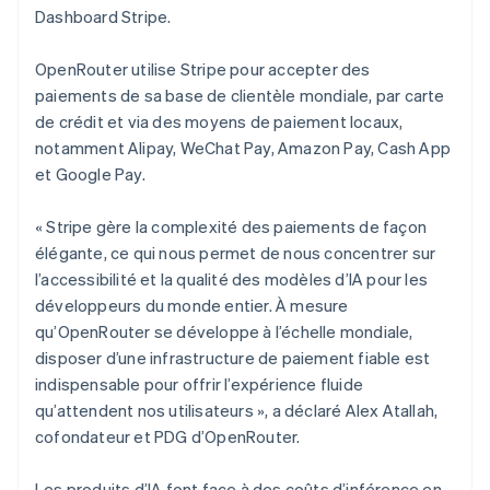
English
Español
简体中文
Dashboard Stripe.
Finlande
English
Svenska
France
OpenRouter utilise Stripe pour accepter des
Français
English
paiements de sa base de clientèle mondiale, par carte
Gibraltar
de crédit et via des moyens de paiement locaux,
English
notamment Alipay, WeChat Pay, Amazon Pay, Cash App
Grèce
et Google Pay.
English
Hongrie
English
« Stripe gère la complexité des paiements de façon
Inde
élégante, ce qui nous permet de nous concentrer sur
English
l’accessibilité et la qualité des modèles d’IA pour les
Irlande
développeurs du monde entier. À mesure
English
Italie
qu’OpenRouter se développe à l’échelle mondiale,
Italiano
English
disposer d’une infrastructure de paiement fiable est
Japon
indispensable pour offrir l’expérience fluide
日本語
English
qu’attendent nos utilisateurs », a déclaré Alex Atallah,
Lettonie
cofondateur et PDG d’OpenRouter.
English
Liechtenstein
Les produits d’IA font face à des coûts d’inférence en