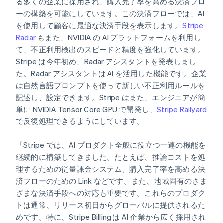
る多くの企業に採用され、購入完了率を高める決済フロ
English
ノルウェー
ーの構築を可能にしています。この決済フローでは、AI
English
を使用して顧客に最適な決済手段を表示します。
Stripe
ハンガリー
Radar
もまた、NVIDIA の AI プラットフォームを利用し
English
て、不正利用検出のスピードと精度を強化しています。
フィンランド
Stripe は今年初め、Radar アシスタントを発表しまし
English
Svenska
ブラジル
た。Radar アシスタントは AI を活用した機能です。企業
Português
English
は自然言語プロンプトを使って新しい不正利用ルールを
フランス
記述し、設定できます。Stripe はまた、エンジニアが簡
Français
English
単に NVIDIA Tensor Core GPU で開発し、
Stripe Railyard
ブルガリア
で反復処理できるようにしています。
English
ベルギー
Nederlands
Français
Deutsch
English
「Stripe では、AI プロダクト全般に役立つ一連の機能を
ポーランド
継続的に構築してきました。たとえば、推論コストを処
English
理するための従量課金システム、購入完了率を高める決
ポルトガル
済フローのための Link などです。また、地域固有のさま
Português
English
マルタ
ざまな決済手段への対応も重要です。これらのプロダク
English
トは通常、リリース初日からグローバルに提供されるた
マレーシア
めです。特に、Stripe Billing は AI 企業から広く採用され