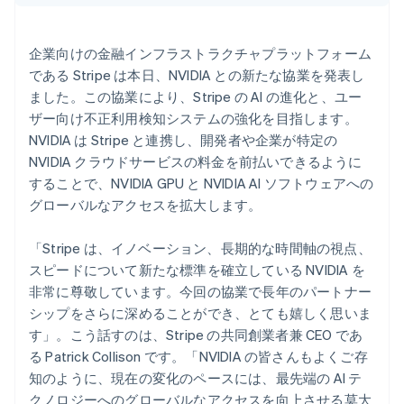
English
パートナー
イタリア
Climate
Stripe App Marketplace
Italiano
English
カーボンリムーバル
企業向けの金融インフラストラクチャプラットフォーム
インド
Identity
である Stripe は本日、NVIDIA との新たな協業を発表し
English
オンライン本人確認
エストニア
ました。この協業により、Stripe の AI の進化と、ユー
English
ザー向け不正利用検知システムの強化を目指します。
オーストラリア
NVIDIA は Stripe と連携し、開発者や企業が特定の
English
NVIDIA クラウドサービスの料金を前払いできるように
オーストリア
することで、NVIDIA GPU と NVIDIA AI ソフトウェアへの
Deutsch
English
Stripe Sessions 2026
オランダ
グローバルなアクセスを拡大します。
Stripe が AI の経済インフラをどのように構築しているかを
Nederlands
English
ご覧ください。
カナダ
こちらをご覧ください
「Stripe は、イノベーション、長期的な時間軸の視点、
English
Français
スピードについて新たな標準を確立している NVIDIA を
キプロス
非常に尊敬しています。今回の協業で長年のパートナー
English
シップをさらに深めることができ、とても嬉しく思いま
ギリシア
す」。こう話すのは、Stripe の共同創業者兼 CEO であ
English
クロアチア
る Patrick Collison です。「NVIDIA の皆さんもよくご存
English
Italiano
知のように、現在の変化のペースには、最先端の AI テ
ジブラルタル
クノロジーへのグローバルなアクセスを向上させる莫大