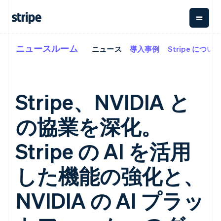
ニュースルーム
ニュース
導入事例
Stripe につい
企業規模別
ドキュメント
学ぶ
支払い
収益
資金管
プラッ
理
フォー
大企業向け
Stripe のドキュメント
ブログ
とマー
Payments
Billing
スタートアップ向け
API リファレンス
導入事例
オンライン決
経常収益
ットプ
Global
ライブラリと SDK
ガイド
Stripe、NVIDIA と
済
Metronome
Payouts
イス
Stripe Apps
Managed
従量課金
Payments
第三者
の協業を深化。
Connec
ユースケース別
マーチャント
サブスクリ
への入
サポート
プション
オブレコード
金
プラッ
ガイド
エージェンティックコマ
サブスクリ
ソリューショ
Payment links
Stripe の AI を活用
フォー
ース
サポートに問い合わせる
プションの
ン
決済の
E コマース / ECサイト
オンライン決済を受け付
管理サポートプラン
コーディング
管理
Invoicing
築
埋込型金融
け
プロフェッショナルサー
した機能の強化と、
1 回限りまた
不要の決済ペ
請求・財務関連
構築済みの決済を実装
ビス
は継続
ージ
Checkout
グローバルビジネス
プラットフォームまたは
構築済み決済
Tax
NVIDIA の AI プラッ
アプリ内決済
マーケットプレイスを構
消費税と
UI
マーケットプレイス
築する
VAT の自動
Elements
資金管理
サブスクリプションを管
柔軟な UI コン
計算
Revenue
会社
プラットフォーム
理