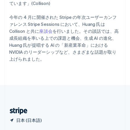
English
简体中文
ています」(Collison)
メキシコ
Español
English
今年の 4 月に開催された Stripe の年次ユーザーカンフ
ラトビア
ァレンス Stripe Sessions において、Huang 氏は
English
リトアニア
Collison と共に
座談会
を行いました。その談話では、高
English
成長組織を率いる上での課題と機会、生成 AI の進化、
リヒテンシュタイン
Huang 氏が提唱する AI の「新産業革命」における
Deutsch
English
NVIDIA のリーダーシップなど、さまざまな話題が取り
ルーマニア
上げられました。
English
ルクセンブルグ
Français
Deutsch
English
中国香港特別行政区
English
简体中文
中国本土
简体中文
English
日本
日本語
English
日本 (日本語)