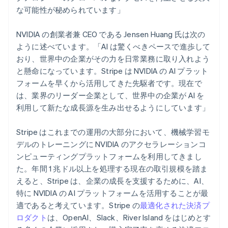
English
な可能性が秘められています」
シンガポール
English
简体中文
スイス
NVIDIA の創業者兼 CEO である Jensen Huang 氏は次の
Deutsch
Français
Italiano
English
ように述べています。「AI は驚くべきペースで進歩して
スウェーデン
おり、世界中の企業がその力を日常業務に取り入れよう
Svenska
English
と懸命になっています。Stripe は NVIDIA の AI プラット
スペイン
フォームを早くから活用してきた先駆者です。現在で
Español
English
スロバキア
は、業界のリーダー企業として、世界中の企業が AI を
English
利用して新たな成長源を生み出せるようにしています」
スロベニア
English
Italiano
Stripe はこれまでの運用の大部分において、機械学習モ
タイ
デルのトレーニングに NVIDIA のアクセラレーションコ
ไทย
English
チェコ共和国
ンピューティングプラットフォームを利用してきまし
English
た。年間 1 兆ドル以上を処理する現在の取引規模を踏ま
デンマーク
えると、Stripe は、企業の成長を支援するために、AI、
English
特に NVIDIA の AI プラットフォームを活用することが最
ドイツ
適であると考えています。Stripe の
最適化された決済プ
Deutsch
English
ロダクト
は、OpenAI、Slack、River Island をはじめとす
ニュージーランド