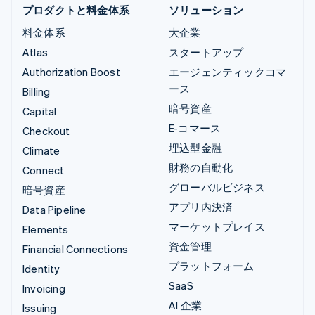
プロダクトと料金体系
ソリューション
料金体系
大企業
Atlas
スタートアップ
Authorization Boost
エージェンティックコマ
ース
Billing
暗号資産
Capital
E-コマース
Checkout
埋込型金融
Climate
財務の自動化
Connect
グローバルビジネス
暗号資産
アプリ内決済
Data Pipeline
マーケットプレイス
Elements
資金管理
Financial Connections
プラットフォーム
Identity
SaaS
Invoicing
AI 企業
Issuing