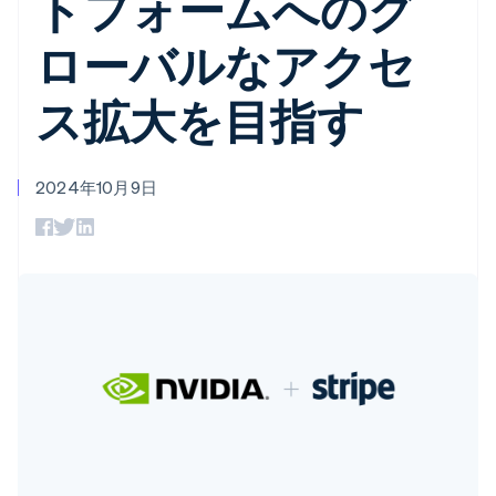
トフォームへのグ
Recognition
ポーネント
SaaS
従量課金請求を提供
決済手段
製品ロードマップ
ステーブルコイン担保型
会計管理の
ローバルなアクセ
125 以上の決
Sessions 年次カンファ
のカードを発行
自動化
済手段を利用
レンス
エージェントによるサー
Stripe
可能
Terminal
採用情報
ビスのプロビジョニング
ス拡大を目指す
Sigma
業種別
対面支払い
ニュースルーム
と管理
カスタムレ
Authorization
Stripe Press
ポート
Boost
AI 企業
Data
決済成功率の
クリエイターエコノミ―
2024年10月9日
Pipeline
最適化
ゲーム
リソース
データの同
Link
ホスピタリティ、旅行、
お問い合わせ
期
スピーディー
レジャー
な決済
保険
アプリへの導入
営業にお問い合わせ
メディアおよびエンター
コードサンプル
パートナーになる
テインメント
開発者のブログ
非営利団体
API ステータス
プロフェッショナルサー
その他
アイルランド
ビス
Product roadmap
パブリックセクター
English
今後の予定を確認
小売業
アメリカ
English
Español
简体中文
Radar
アラブ首長国連邦
不正防止
English
エコシステム
Atlas
イギリス
スタートアップの企業設立