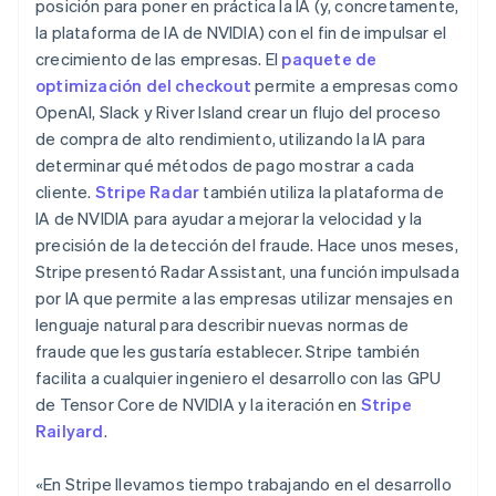
posición para poner en práctica la IA (y, concretamente,
Hungría
la plataforma de IA de NVIDIA) con el fin de impulsar el
English
India
crecimiento de las empresas. El
paquete de
English
optimización del checkout
permite a empresas como
Irlanda
OpenAI, Slack y River Island crear un flujo del proceso
English
de compra de alto rendimiento, utilizando la IA para
Italia
determinar qué métodos de pago mostrar a cada
Italiano
English
cliente.
Stripe Radar
también utiliza la plataforma de
Japón
IA de NVIDIA para ayudar a mejorar la velocidad y la
日本語
English
Letonia
precisión de la detección del fraude. Hace unos meses,
English
Stripe presentó Radar Assistant, una función impulsada
Liechtenstein
por IA que permite a las empresas utilizar mensajes en
Deutsch
English
lenguaje natural para describir nuevas normas de
Lituania
fraude que les gustaría establecer. Stripe también
English
Luxemburgo
facilita a cualquier ingeniero el desarrollo con las GPU
Français
Deutsch
English
de Tensor Core de NVIDIA y la iteración en
Stripe
Malasia
Railyard
.
English
简体中文
Malta
«En Stripe llevamos tiempo trabajando en el desarrollo
English