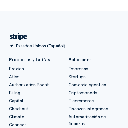
Suecia
Svenska
English
Suiza
Deutsch
Français
Italiano
English
Tailandia
ไทย
English
Estados Unidos (Español)
Productos y tarifas
Soluciones
Precios
Empresas
Atlas
Startups
Authorization Boost
Comercio agéntico
Billing
Criptomoneda
Capital
E-commerce
Checkout
Finanzas integradas
Climate
Automatización de
finanzas
Connect