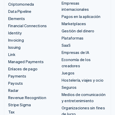
Empresas
Criptomoneda
internacionales
Data Pipeline
Pagos en la aplicación
Elements
Marketplaces
Financial Connections
Gestión del dinero
Identity
Plataformas
Invoicing
SaaS
Issuing
Empresas de IA
Link
Economía de los
Managed Payments
creadores
Enlaces de pago
Juegos
Payments
Hostelería, viajes y ocio
Payouts
Seguros
Radar
Medios de comunicación
Revenue Recognition
y entretenimiento
Stripe Sigma
Organizaciones sin fines
Tax
de lucro