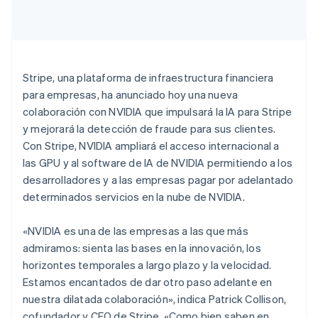
Radar
Prevención de fraude
Alemania
Ecosistema
Atlas
Deutsch
English
Constitución de una startup
Australia
Stripe, una plataforma de infraestructura financiera
Socios
English
Climate
Stripe App Marketplace
para empresas, ha anunciado hoy una nueva
Austria
Eliminación de dióxido de carbono
colaboración con NVIDIA que impulsará la IA para Stripe
Deutsch
English
Identity
Bélgica
y mejorará la detección de fraude para sus clientes.
Verificación de identidad en línea
Nederlands
Français
Deutsch
English
Con Stripe, NVIDIA ampliará el acceso internacional a
Brasil
las GPU y al software de IA de NVIDIA permitiendo a los
Português
English
desarrolladores y a las empresas pagar por adelantado
Bulgaria
determinados servicios en la nube de NVIDIA.
English
Canadá
Sesiones de Stripe 2026
English
Français
«NVIDIA es una de las empresas a las que más
Descubre cómo Stripe construye la infraestructura económi
China continental
Mirar ahora
admiramos: sienta las bases en la innovación, los
简体中文
English
horizontes temporales a largo plazo y la velocidad.
Chipre
Estamos encantados de dar otro paso adelante en
English
Croacia
nuestra dilatada colaboración», indica Patrick Collison,
English
Italiano
cofundador y CEO de Stripe. «Como bien saben en