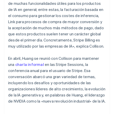
México
de muchas funcionalidades útiles para los productos
Español
English
de IA en general; entre estas, la facturación basada en
Noruega
el consumo para gestionar los costes de inferencia,
English
Link para procesos de compra de mayor conversión y
Nueva Zelandia
la aceptación de muchos más métodos de pago, dado
English
Países Bajos
que estos productos suelen tener un carácter global
Nederlands
English
desde el primer día. Concretamente, Stripe Billing es
Polonia
muy utilizado por las empresas de IA», explica Collison.
English
Portugal
En abril, Huang se reunió con Collison para mantener
Português
English
una
charla informal
en las Stripe Sessions, la
RAE de Hong Kong, China
conferencia anual para el usuario de Stripe. Esa
English
简体中文
Reino Unido
conversación abarcó una gran variedad de temas,
English
incluyendo los desafíos y oportunidades de las
República Checa
organizaciones líderes de alto crecimiento, la evolución
English
de la IA generativa y, en palabras de Huang, el liderazgo
Rumania
de NVIDIA como la «nueva revolución industrial» de la IA.
English
Singapur
English
简体中文