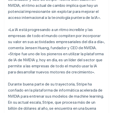
Dinamarca
NVIDIA, el ritmo actual de cambio implica que hay un
English
potencial impresionante sin explotar para mejorar el
Emiratos Árabes Unidos
acceso internacional a la tecnología puntera de la IA».
English
Eslovaquia
«La IA está progresando a un ritmo increíble y las
English
Eslovenia
empresas de todo el mundo compiten por incorporar
English
Italiano
su valor en sus actividades empresariales del día a día»,
España
comenta Jensen Huang, fundador y CEO de NVIDIA.
Español
English
«Stripe fue uno de los pioneros en utilizar la plataforma
Estados Unidos
de IA de NVIDIA y, hoy en día, es un líder del sector que
English
Español
简体中文
Estonia
permite a las empresas de todo el mundo usar la IA
English
para desarrollar nuevos motores de crecimiento».
Finlandia
English
Svenska
Durante buena parte de su trayectoria, Stripe ha
Francia
confiado en la plataforma de informática acelerada de
Français
English
Gibraltar
NVIDIA para entrenar sus modelos de machine learning.
English
En su actual escala, Stripe, que procesa más de un
Grecia
billón de dólares al año, se encuentra en una buena
English