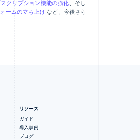
ブスクリプション機能の強化
、そし
English
リヒテンシュタイン
ォームの立ち上げ
など、今後さら
Deutsch
English
ルーマニア
English
ルクセンブルグ
Français
Deutsch
English
中国香港特別行政区
English
简体中文
中国本土
lish
简体中文
English
日本
日本語
English
リソース
ガイド
導入事例
ブログ