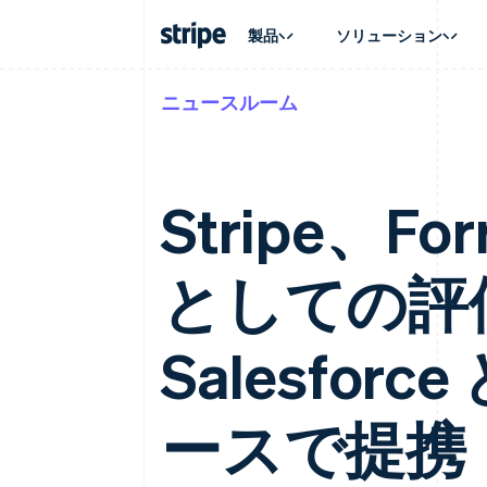
製品
ソリューション
ニュースルーム
企業規模別
ドキュメント
学ぶ
ユースケ
サポート
支払い
収益
大企業向け
Stripe のドキュメント
ブログ
エージェ
サポート
Payments
Billing
スタートアップ向け
API リファレンス
導入事例
E コマー
管理サポ
オンライン決済
経常収益
ライブラリと SDK
ガイド
埋込型
プロフェ
Stripe、Fo
Managed Payments
Metronome
Stripe Apps
請求・
マーチャントオブレコードソリ
従量課金
グローバ
ューション
サブスクリプション
アプリ
サブスクリプション
Payment links
としての評
マーケッ
コーディング不要の決済ページ
Invoicing
資金管
1 回限りまたは継続
Checkout
プラット
構築済み決済 UI
Tax
SaaS
消費税と VAT の自
Elements
Salesfo
柔軟な UI コンポーネント
Revenue Recogniti
会計管理の自動化
決済手段
125 以上の決済手段を利用可能
Stripe Sigma
ースで提携
カスタムレポート
Terminal
対面支払い
Data Pipeline
データの同期
Authorization Boost
決済成功率の最適化