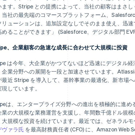
います。Stripe との提携によって、当社の顧客はま
当社の最先端のコマースプラットフォーム、Salesforce C
ソリューションは、追加設定なしでそのまま使え、迅速
めることができます」 (Salesforce、デジタル部門 EVP & G
tripe、企業顧客の急速な成長に合わせて大規模に投資
tripe は今年、大企業がかつてないほど迅速にデジタ
企業分野への展開を一段と加速させています。Atlassian、
が最近 Stripe を導入して、基幹事業の最適化、新市
実現しています。
ギリシア
ドイツ
English
Deutsch
English
tripeは、エンタープライズ分野への進出を積極的に進
クロアチア
ニュージーランド
企業の大規模な業務運営を支援し、年間数千億ドル規模
English
Italiano
English
、大規模な投資を続けています。最近では、ゼネラルモ
ジブラルタル
ノルウェー
English
English
デヴァラ氏
を最高財務責任者 (CFO) に、Amazon Web Se
シンガポール
ハンガリー