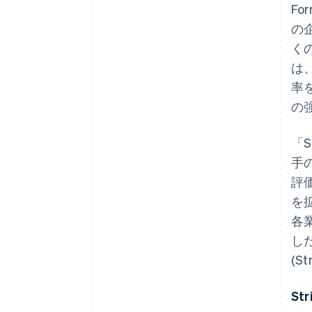
F
の企
く
は
率
の
「S
手
評
を
各
し
(S
St