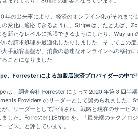
も含まれており、Stripe の顧客となっています。
020 年の出来事により、経済のオンライン化がそれま
の変化に適応できるように、Stripe は、たとえば、Zoom Vi
スを新たなレベルに拡張できるようにしたり、Wayfair の
ルな請求処理を最適化したりしました。そしてこの度、Stripe
の大手顧客基盤が、消費の急速なオンラインへの移行に
することになりました。
tripe、Forrester による加盟店決済プロバイダー
ripe は、調査会社 Forrester によって2020 年第 3 四半期の T
yments Providers のリーダーとして認められました。
たが、リーダーとして評価され、戦略と現在のサービス
ました。Forrester はStripe を、「最先端のテ
サービス」と評しています。