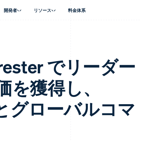
開発者
リソース
料金体系
ース別
ガイド
業種別
会社
資金管理
プラットフォ
プレイス
ンティックコマース
に問い合わせる
オンライン決済を受け付け
AI 企業
製品ロードマップ
Global Payouts
ス / ECサイト
ートプラン
構築済みの決済を実装
クリエイターエコノミ―
Sessions 年次カンファレン
第三者への入金
Connect
金融
ッショナルサービス
プラットフォームまたはマーケットプレイスを構築する
ゲーム
採用情報
rrester でリーダー
プラットフォ
財務関連
ホスピタリティ、旅行、レジ
ニュースルーム
ルビジネス
サブスクリプションを管理
保険
Stripe Press
内決済
従量課金請求を提供
メディアおよびエンターテイ
の管理
価を獲得し、
トプレイス
ステーブルコイン担保型のカードを発行
理
エージェントによるサービスのプロビジョニングと管理
非営利団体
フォーム
プロフェッショナルサービス
パブリックセクター
動計算
rce とグローバルコマ
小売業
on