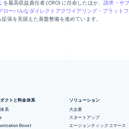
氏
を最高収益責任者 (CRO) に任命したほか、
請求・サ
English
简体中文
English
スイス
フィンランド
グローバルなダイレクトアクワイアリング・プラットフ
Deutsch
Français
Italiano
English
English
Svenska
る拡張を見据えた基盤整備を進めています。
スウェーデン
ブラジル
Svenska
English
Português
English
スペイン
フランス
Español
English
Français
English
スロバキア
ブルガリア
English
English
スロベニア
ベルギー
English
Italiano
Nederlands
Français
Deutsch
Eng
タイ
ポーランド
ไทย
English
English
チェコ共和国
ポルトガル
English
Português
English
デンマーク
マルタ
English
English
ロダクトと料金体系
ソリューション
金体系
大企業
s
スタートアップ
orization Boost
エージェンティックコマース