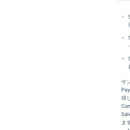
サン
Pa
得し
Co
Sa
ま