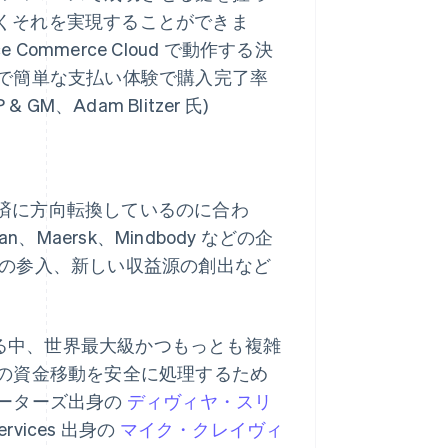
さしくそれを実現することができま
ommerce Cloud で動作する決
で簡単な支払い体験で購入完了率
M、Adam Blitzer 氏)
ル経済に方向転換しているのに合わ
Maersk、Mindbody などの企
場への参入、新しい収益源の創出など
マレーシア
English
简体中文
める中、世界最大級かつもっとも複雑
メキシコ
の資金移動を安全に処理するため
Español
English
ーターズ出身の
ラトビア
ディヴィヤ・スリ
English
rvices 出身の
マイク・クレイヴィ
リトアニア