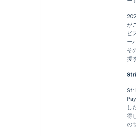
ー
2
がこ
ビ
ーバ
そ
援
S
St
Pa
し
得し
の