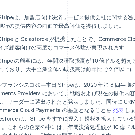
Stripeは、加盟店向け決済サービス提供会社に関する
現行の提供内容の両面で最高評価を獲得しました。
Stripe と Salesforce が提携したことで、Commerce 
イズ顧客向けの高度なコマース体験が実現されます。
Stripe の顧客には、年間決済取扱高が 10 億ドルを超
れており、大手企業全体の取扱高は前年比で 2 倍以上
フランシスコ発—本日 Stripeは、2020 年第 3 四半期
yments Providers において、戦略および現在の
、リーダーに選出されたと発表しました。同時に CRM 大手の S
mmerce Cloud Payments の基盤となることを
発表
しま
lesforce は、Stripe をすでに導入し規模を拡大
す。これらの企業の中には、年間決済処理額が 10 億ドル