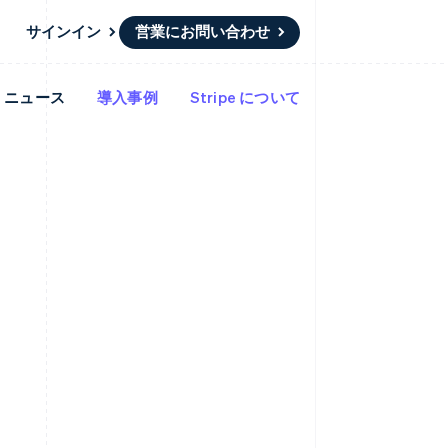
サインイン
営業にお問い合わせ
ニュース
導入事例
Stripe について
リソース
エコシステム
お問い合わせ
ームとマーケット
その他
アプリへの導入
パートナー
営業にお問い合わせ
Product roadmap
ス
コードサンプル
Stripe App Marketplace
パートナーになる
今後の予定を確認
開発者のブログ
ーム決済の構築
ャー
API ステータス
Radar
不正防止
ンメント
Atlas
スタートアップの企業設立
Climate
カーボンリムーバル
Identity
オンライン本人確認