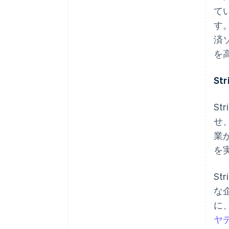
て
す。
済
を高
S
S
せ、
業
を
アイルランド
English
S
アメリカ
な
English
Español
简体中文
アラブ首長国連邦
に
English
ヤ
イギリス