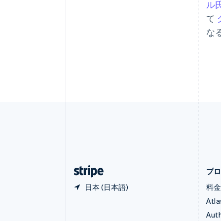
ル
English
イタリア
て
Italiano
English
な
インド
English
エストニア
English
オーストラリア
English
オーストリア
Deutsch
English
オランダ
Nederlands
English
カナダ
English
Français
キプロス
English
プ
日本 (日本語)
料
Atla
Auth