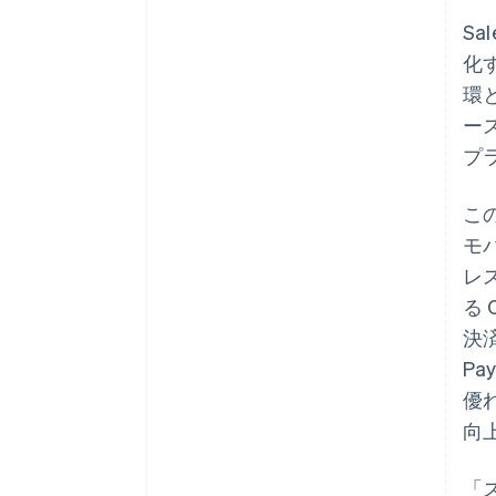
Sa
化す
環と
ー
プ
この
モ
レス
る 
決
P
優
向
「