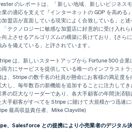
orrester のレポートは、「新しい地域、新しいビジ
業の適応を支えて『インターネットの GDP を高める』という
の加盟店が直面している現実によく合致している」と述べて
、「テクノロジーに敏感な加盟店に好意的に受け入れられ、[
を向上させるアルゴリズムの構築に長けており、[さらに
強みを備えている」と評されています。
tripe は、新しいスタートアップから Fortune 50
の両方にサービスを提供している唯一のインフラストラ
価は、Stripe の数千名の社員が懸命にお客様の満足
拡大し、毎年数百の新機能を追加することに注力してき
業界の巨大なリーダーであり、各大手顧客の年間決済額は
た大手顧客がすべてを Stripe に賭けて大規模かつ迅
tripe 最高収益責任者、Mike Clayville)
ripe、Salesforce との提携により小売業者のデジ