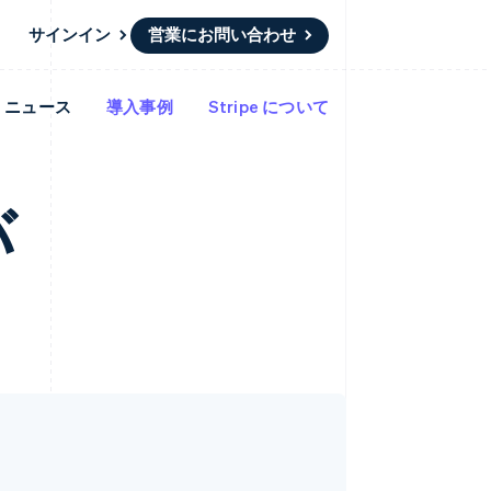
サインイン
営業にお問い合わせ
ニュース
導入事例
Stripe について
リソース
エコシステム
お問い合わせ
ームとマーケット
その他
アプリへの導入
パートナー
営業にお問い合わせ
Product roadmap
ス
コードサンプル
Stripe App Marketplace
パートナーになる
今後の予定を確認
開発者のブログ
バ
ーム決済の構築
ャー
API ステータス
Radar
不正防止
ンメント
Atlas
スタートアップの企業設立
Climate
カーボンリムーバル
Identity
オンライン本人確認