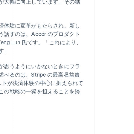
が大幅に向上しています。その結
済体験に変革がもたらされ、新し
すのは、Accor のプロダクト
Keng Lun 氏です。「これにより、
マレーシア
English
简体中文
す」
メキシコ
Español
English
が思うようにいかないときにフラ
ラトビア
English
るのは、Stripe の最高収益責
リトアニア
では、ゲストが決済体験の中心に据えられて
English
リヒテンシュタイン
この戦略の一翼を担えることを誇
Deutsch
English
ルーマニア
English
ルクセンブルグ
Français
Deutsch
English
中国香港特別行政区
English
简体中文