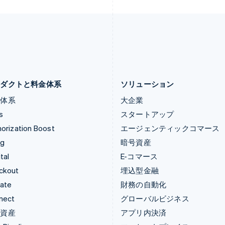
スロベニア
ベルギー
English
Italiano
Nederlands
Français
Deutsch
Eng
タイ
ポーランド
ไทย
English
English
チェコ共和国
ポルトガル
English
Português
English
デンマーク
マルタ
English
English
ロダクトと料金体系
ソリューション
金体系
大企業
s
スタートアップ
orization Boost
エージェンティックコマース
ng
暗号資産
tal
E-コマース
ckout
埋込型金融
mate
財務の自動化
nect
グローバルビジネス
号資産
アプリ内決済