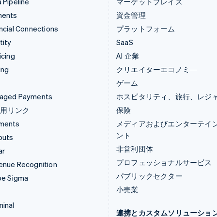
 Pipeline
マーケットプレイス
ments
資金管理
ncial Connections
プラットフォーム
tity
SaaS
icing
AI 企業
ing
クリエイターエコノミ―
ゲーム
aged Payments
ホスピタリティ、旅行、レジ
済用リンク
保険
ments
メディアおよびエンターテイ
ント
outs
非営利団体
ar
プロフェッショナルサービス
enue Recognition
パブリックセクター
pe Sigma
小売業
inal
連携とカスタムソリューショ