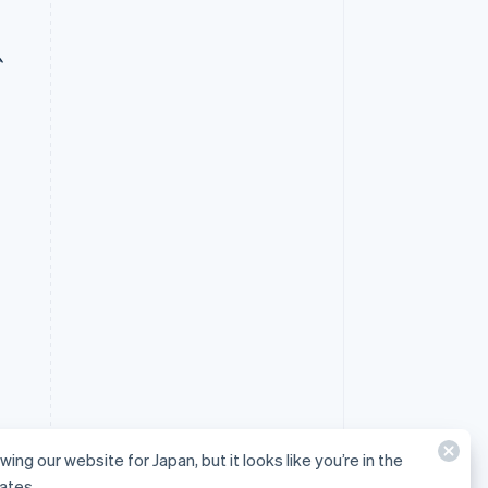
ム
wing our website for Japan, but it looks like you’re in the
ates.