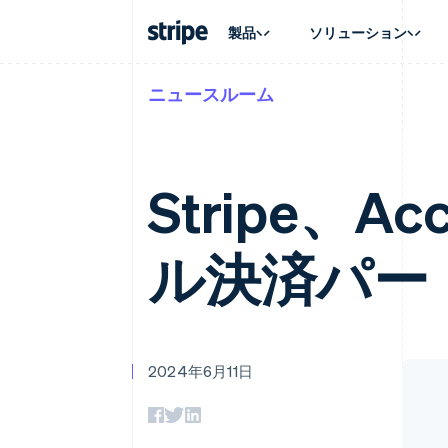
製品
ソリューション
ニュースルーム
企業規模別
ドキュメント
学ぶ
ユースケ
サポート
支払い
収益
大企業向け
Stripe のドキュメント
ブログ
エージェ
サポート
Payments
Billing
スタートアップ向け
API リファレンス
導入事例
E コマー
管理サポ
オンライン決済
経常収益
ライブラリと SDK
ガイド
埋込型
プロフェ
Stripe、
Managed Payments
Metronome
Stripe Apps
請求・
マーチャントオブレコードソリ
従量課金
グローバ
ューション
サブスクリプション
アプリ
サブスクリプション
Payment links
ル決済パー
マーケッ
コーディング不要の決済ページ
Invoicing
資金管
1 回限りまたは継続
Checkout
プラット
構築済み決済 UI
Tax
SaaS
消費税と VAT の自
Elements
柔軟な UI コンポーネント
Revenue Recogniti
会計管理の自動化
決済手段
2024年6月11日
125 以上の決済手段を利用可能
Stripe Sigma
カスタムレポート
Terminal
対面支払い
Data Pipeline
データの同期
Authorization Boost
決済成功率の最適化