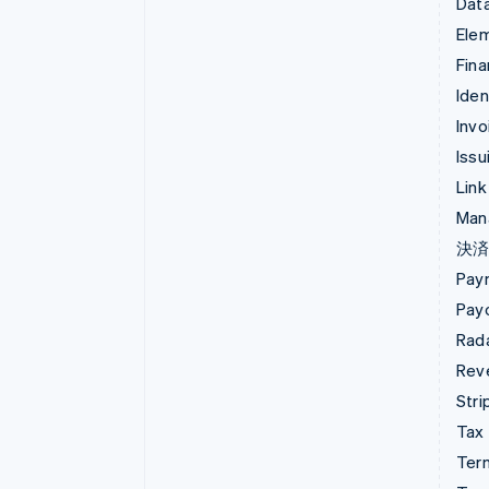
Data
Ele
Fina
Iden
Invo
Issu
Link
Man
決
Pay
Pay
Rad
Rev
Stri
Tax
Term