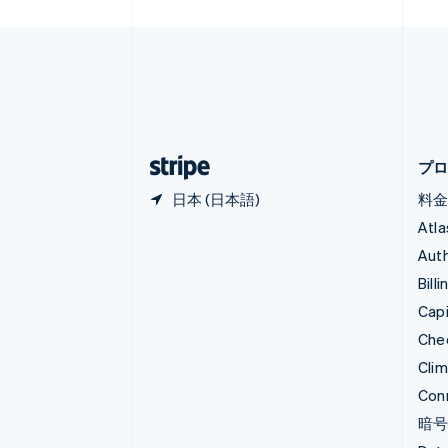
オーストリア
Deutsch
English
オランダ
Nederlands
English
カナダ
English
Français
キプロス
English
プ
日本 (日本語)
料
Atla
Auth
Billi
Capi
Che
Cli
Con
暗