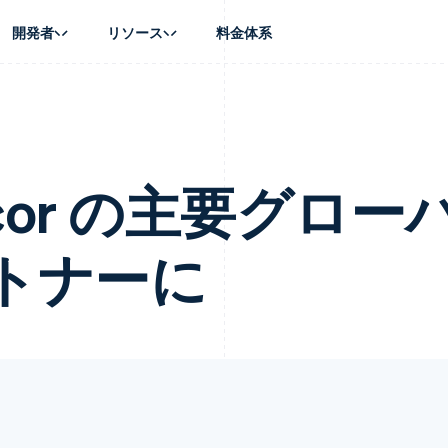
開発者
リソース
料金体系
ース別
ガイド
業種別
会社
資金管理
プラットフォ
プレイス
ンティックコマース
に問い合わせる
オンライン決済を受け付け
AI 企業
製品ロードマップ
Global Payouts
ス / ECサイト
ートプラン
構築済みの決済を実装
クリエイターエコノミ―
Sessions 年次カンファレン
第三者への入金
Connect
金融
ッショナルサービス
プラットフォームまたはマーケットプレイスを構築する
ゲーム
採用情報
Accor の主要グロー
プラットフォ
財務関連
ホスピタリティ、旅行、レジ
ニュースルーム
ルビジネス
サブスクリプションを管理
保険
Stripe Press
内決済
従量課金請求を提供
メディアおよびエンターテイ
の管理
トナーに
トプレイス
ステーブルコイン担保型のカードを発行
理
エージェントによるサービスのプロビジョニングと管理
非営利団体
フォーム
プロフェッショナルサービス
パブリックセクター
動計算
小売業
on