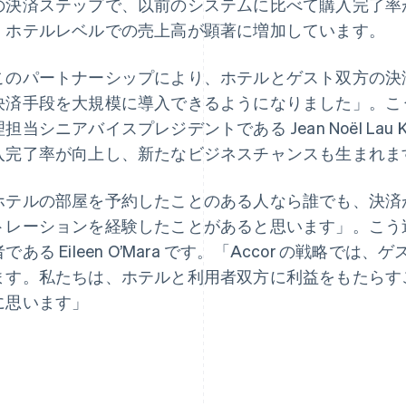
の決済ステップで、以前のシステムに比べて購入完了率
、ホテルレベルでの売上高が顕著に増加しています。
このパートナーシップにより、ホテルとゲスト双方の決
決済手段を大規模に導入できるようになりました」。こう話
担当シニアバイスプレジデントである Jean Noël Lau 
ギリシア
ドイツ
English
Deutsch
English
入完了率が向上し、新たなビジネスチャンスも生まれま
クロアチア
ニュージーランド
English
Italiano
English
ホテルの部屋を予約したことのある人なら誰でも、決済
ジブラルタル
ノルウェー
English
English
トレーションを経験したことがあると思います」。こう述べ
シンガポール
ハンガリー
である Eileen O’Mara です。「Accor の戦略
English
简体中文
English
スイス
フィンランド
ます。私たちは、ホテルと利用者双方に利益をもたらす
Deutsch
Français
Italiano
English
English
Svenska
に思います」
スウェーデン
ブラジル
Svenska
English
Português
English
スペイン
フランス
Español
English
Français
English
スロバキア
ブルガリア
English
English