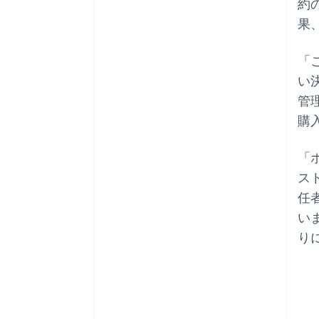
約
果
「
い
アイルランド
管理
English
購
アメリカ
English
Español
简体中文
アラブ首長国連邦
「
English
ス
イギリス
任者
English
イタリア
い
Italiano
English
り
インド
English
エストニア
English
オーストラリア
English