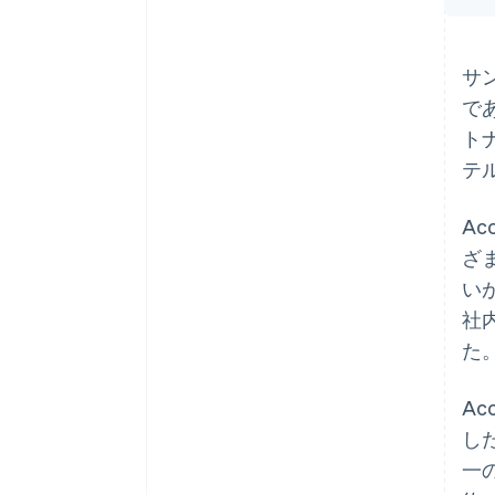
サ
で
トナ
テ
A
ざ
い
社
た
A
し
一