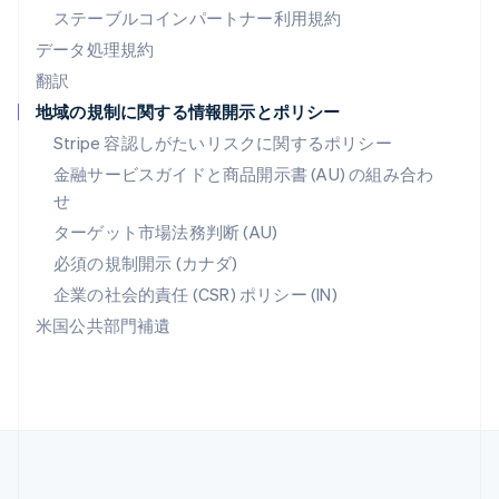
Português
English
ステーブルコインパートナー利用規約
マルタ
データ処理規約
English
翻訳
マレーシア
地域の規制に関する情報開示とポリシー
English
简体中文
メキシコ
Stripe 容認しがたいリスクに関するポリシー
Español
English
金融サービスガイドと商品開示書 (AU) の組み合わ
ラトビア
せ
English
リトアニア
ターゲット市場法務判断 (AU)
English
必須の規制開示 (カナダ)
リヒテンシュタイン
Deutsch
English
企業の社会的責任 (CSR) ポリシー (IN)
ルーマニア
米国公共部門補遺
English
ルクセンブルグ
Français
Deutsch
English
中国香港特別行政区
English
简体中文
中国本土
简体中文
English
日本