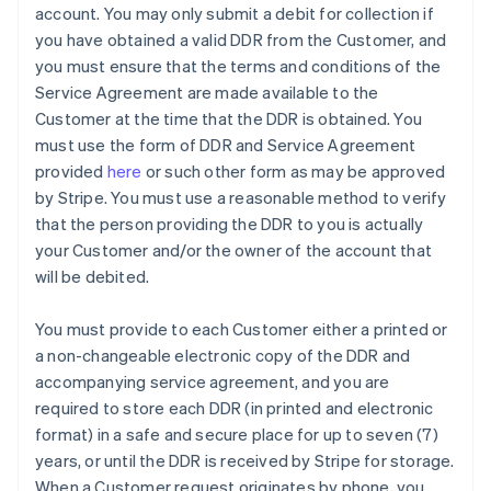
account. You may only submit a debit for collection if
you have obtained a valid DDR from the Customer, and
you must ensure that the terms and conditions of the
Service Agreement are made available to the
Customer at the time that the DDR is obtained. You
must use the form of DDR and Service Agreement
provided
here
or such other form as may be approved
by Stripe. You must use a reasonable method to verify
that the person providing the DDR to you is actually
your Customer and/or the owner of the account that
will be debited.
You must provide to each Customer either a printed or
a non-changeable electronic copy of the DDR and
accompanying service agreement, and you are
required to store each DDR (in printed and electronic
format) in a safe and secure place for up to seven (7)
アイルランド
years, or until the DDR is received by Stripe for storage.
English
When a Customer request originates by phone, you
アメリカ