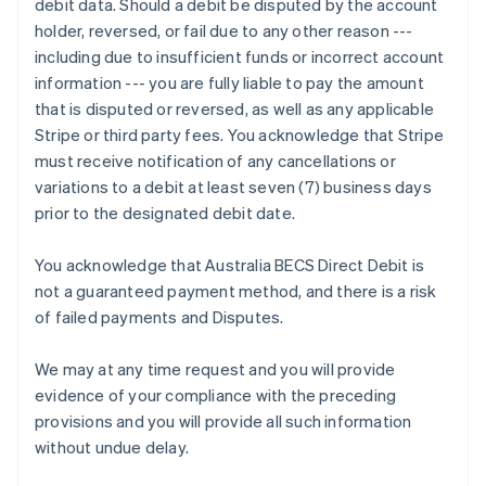
debit data. Should a debit be disputed by the account
English
holder, reversed, or fail due to any other reason ---
クロアチア
including due to insufficient funds or incorrect account
English
Italiano
information --- you are fully liable to pay the amount
ジブラルタル
that is disputed or reversed, as well as any applicable
English
シンガポール
Stripe or third party fees. You acknowledge that Stripe
English
简体中文
must receive notification of any cancellations or
スイス
variations to a debit at least seven (7) business days
Deutsch
Français
Italiano
English
prior to the designated debit date.
スウェーデン
Svenska
English
スペイン
You acknowledge that Australia BECS Direct Debit is
Español
English
not a guaranteed payment method, and there is a risk
スロバキア
of failed payments and Disputes.
English
スロベニア
We may at any time request and you will provide
English
Italiano
タイ
evidence of your compliance with the preceding
ไทย
English
provisions and you will provide all such information
チェコ共和国
without undue delay.
English
デンマーク