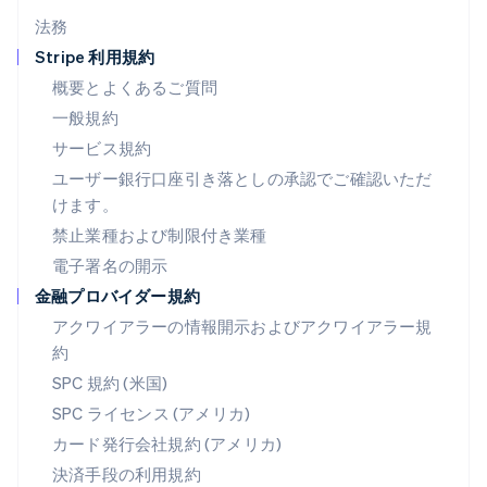
English
法務
ドイツ
Stripe 利用規約
Deutsch
English
ニュージーランド
概要とよくあるご質問
English
一般規約
ノルウェー
サービス規約
English
ハンガリー
ユーザー銀行口座引き落としの承認でご確認いただ
English
けます。
フィンランド
禁止業種および制限付き業種
English
Svenska
ブラジル
電子署名の開示
Português
English
金融プロバイダー規約
フランス
アクワイアラーの情報開示およびアクワイアラー規
Français
English
ブルガリア
約
English
SPC 規約 (米国)
ベルギー
SPC ライセンス (アメリカ)
Nederlands
Français
Deutsch
English
ポーランド
カード発行会社規約 (アメリカ)
English
決済手段の利用規約
ポルトガル