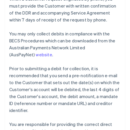
must provide the Customer with written confirmation
English
Español
简体中文
アラブ首長国連邦
of the DDR and accompanying Service Agreement
English
within 7 days of receipt of the request by phone.
イギリス
English
You may only collect debits in compliance with the
イタリア
BECS Procedures which can be downloaded from the
Italiano
English
インド
Australian Payments Network Limited
English
(AusPayNet)
website
.
エストニア
English
Prior to submitting a debit for collection, it is
オーストラリア
recommended that you send a pre-notification e-mail
English
オーストリア
to the Customer that sets out the date(s) on which the
Deutsch
English
Customer's account will be debited, the last 4 digits of
オランダ
the Customer's account, the debit amount, a mandate
Nederlands
English
ID (reference number or mandate URL) and creditor
カナダ
identifier.
English
Français
キプロス
English
You are responsible for providing the correct direct
ギリシア