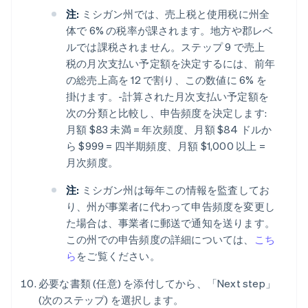
注:
ミシガン州では、売上税と使用税に州全
体で 6% の税率が課されます。地方や郡レベ
ルでは課税されません。ステップ 9 で売上
税の月次支払い予定額を決定するには、前年
の総売上高を 12 で割り、この数値に 6% を
掛けます。-計算された月次支払い予定額を
次の分類と比較し、申告頻度を決定します:
月額 $83 未満 = 年次頻度、月額 $84 ドルか
ら $999 = 四半期頻度、月額 $1,000 以上 =
月次頻度。
注:
ミシガン州は毎年この情報を監査してお
り、州が事業者に代わって申告頻度を変更し
た場合は、事業者に郵送で通知を送ります。
この州での申告頻度の詳細については、
こち
ら
をご覧ください。
必要な書類 (任意) を添付してから、「Next step」
(次のステップ) を選択します。