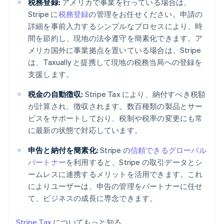
税務登録:
アメリカで事業を行っている場合は、
English
アメリカ
Stripe に
税務登録
の管理をお任せください。申請の
English
Español
简体中文
詳細を事前入力するシンプルなプロセスにより、時
アラブ首長国連邦
間を節約し、現地の法令遵守を簡素化できます。ア
English
メリカ国外に事業拠点を置いている場合は、Stripe
イギリス
は、Taxually と提携して現地の税務当局への登録を
English
イタリア
支援します。
Italiano
English
インド
税金の自動徴収:
Stripe Tax により、納付すべき税額
English
が計算され、徴収されます。数百種類の製品とサー
エストニア
ビスをサポートしており、税制や税率の変更にも常
English
に最新の状態で対応しています。
オーストラリア
English
申告と納付を簡素化:
Stripe の
信頼できるグローバル
オーストリア
パートナー
を利用すると、Stripe の取引データとシ
Deutsch
English
オランダ
ームレスに連携するメリットを活用できます。これ
Nederlands
English
によりユーザーは、申告の管理をパートナーに任せ
カナダ
て、ビジネスの成長に専念できます。
English
Français
キプロス
Stripe Tax
についてもっと知る。
English