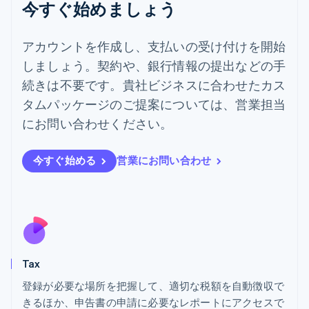
今すぐ始めましょう
デンマーク
English
ドイツ
アカウントを作成し、支払いの受け付けを開始
Deutsch
English
しましょう。契約や、銀行情報の提出などの手
ニュージーランド
続きは不要です。貴社ビジネスに合わせたカス
English
ノルウェー
タムパッケージのご提案については、営業担当
English
にお問い合わせください。
ハンガリー
English
フィンランド
今すぐ始める
営業にお問い合わせ
English
Svenska
ブラジル
Português
English
フランス
Français
English
ブルガリア
English
Tax
ベルギー
Nederlands
Français
Deutsch
English
登録が必要な場所を把握して、適切な税額を自動徴収で
ポーランド
きるほか、申告書の申請に必要なレポートにアクセスで
English