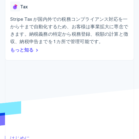
Recognition
ポーネント
SaaS
従量課金請求を提供
Tax
決済手段
製品ロードマップ
ステーブルコイン担保型
会計管理の
125 以上の決
Sessions 年次カンファ
のカードを発行
自動化
Stripe Tax が国内外での税務コンプライアンス対応を一
済手段を利用
レンス
エージェントによるサー
Stripe
可能
Terminal
採用情報
から十まで自動化するため、お客様は事業拡大に専念で
ビスのプロビジョニング
Sigma
業種別
対面支払い
ニュースルーム
と管理
きます。納税義務の特定から税務登録、税額の計算と徴
カスタムレ
Authorization
Stripe Press
収、納税申告までを 1 カ所で管理可能です。
ポート
Boost
AI 企業
Data
決済成功率の
クリエイターエコノミ―
もっと知る
Pipeline
最適化
ゲーム
リソース
データの同
Link
ホスピタリティ、旅行、
お問い合わせ
期
スピーディー
レジャー
な決済
保険
アプリへの導入
営業にお問い合わせ
メディアおよびエンター
コードサンプル
パートナーになる
テインメント
開発者のブログ
非営利団体
API ステータス
プロフェッショナルサー
その他
ビス
Product roadmap
パブリックセクター
今後の予定を確認
小売業
Radar
不正防止
エコシステム
Atlas
はじめに
スタートアップの企業設立