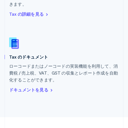
きます。
ポルトガル
Português
English
Tax の詳細を見る
マルタ
English
マレーシア
English
简体中文
メキシコ
Español
English
ラトビア
Tax のドキュメント
English
リトアニア
ローコードまたはノーコードの実装機能を利用して、消
English
費税 / 売上税、VAT、GST の収集とレポート作成を自動
リヒテンシュタイン
化することができます。
Deutsch
English
ルーマニア
ドキュメントを見る
English
ルクセンブルグ
Français
Deutsch
English
中国香港特別行政区
English
简体中文
中国本土
简体中文
English