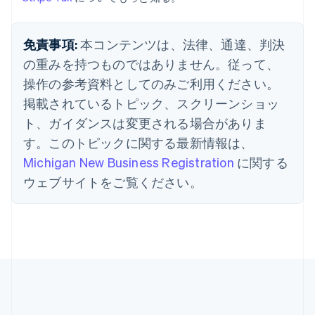
ギリシア
English
免責事項:
本コンテンツは、法律、通達、判決
クロアチア
English
Italiano
の重みを持つものではありません。従って、
ジブラルタル
操作の参考資料としてのみご利用ください。
English
シンガポール
掲載されているトピック、スクリーンショッ
English
简体中文
ト、ガイダンスは変更される場合がありま
スイス
す。このトピックに関する最新情報は、
Deutsch
Français
Italiano
English
スウェーデン
Michigan New Business Registration
に関する
Svenska
English
ウェブサイトをご覧ください。
スペイン
Español
English
スロバキア
English
スロベニア
English
Italiano
タイ
ไทย
English
チェコ共和国
English