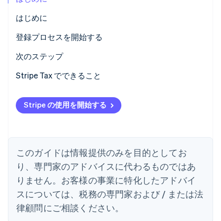
パートナー
Climate
はじめに
Stripe App Marketplace
カーボンリムーバル
登録の必要性を確認する
登録プロセスを開始する
Identity
オンライン本人確認
情報を収集する
次のステップ
Stripe Tax でミシガン州の売上税計算を有効にする
Stripe Tax でできること
売上税と使用税のオンライン申告と支払い
Stripe の使用を開始する
Stripe Sessions 2026
Stripe が AI の経済インフラをどのように構築しているかを
ご覧ください。
こちらをご覧ください
このガイドは情報提供のみを目的としてお
り、専門家のアドバイスに代わるものではあ
りません。お客様の事業に特化したアドバイ
スについては、税務の専門家および / または法
律顧問にご相談ください。