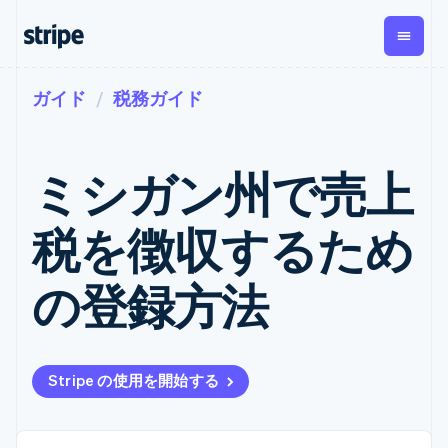
ガイド
税務ガイド
企業規模別
ドキュメント
学ぶ
支払い
収益
資金管
プラッ
理
フォー
大企業向け
Stripe のドキュメント
ブログ
とマー
Payments
Billing
スタートアップ向け
API リファレンス
導入事例
ミシガン州で売上
オンライン決
経常収益
ットプ
Global
ライブラリと SDK
ガイド
済
Metronome
Payouts
イス
Stripe Apps
Managed
税を徴収するため
従量課金
Payments
第三者
Connec
ユースケース別
マーチャント
サブスクリ
への入
サポート
プション
オブレコード
金
プラッ
ガイド
エージェンティックコマ
の登録方法
サブスクリ
ソリューショ
Payment links
フォー
ース
サポートに問い合わせる
プションの
ン
決済の
E コマース / ECサイト
オンライン決済を受け付
管理サポートプラン
コーディング
管理
Invoicing
築
埋込型金融
け
プロフェッショナルサー
1 回限りまた
不要の決済ペ
請求・財務関連
構築済みの決済を実装
ビス
は継続
ージ
Checkout
グローバルビジネス
プラットフォームまたは
構築済み決済
Tax
Stripe の使用を開始する
アプリ内決済
マーケットプレイスを構
消費税と
UI
マーケットプレイス
築する
VAT の自動
Elements
資金管理
サブスクリプションを管
柔軟な UI コン
計算
Revenue
会社
プラットフォーム
理