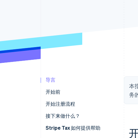
导言
本
开始前
务
确认您是否需要注册
开始注册流程
收集信息
接下来做什么？
在 Stripe Tax 上启用密歇根州的
Stripe Tax 如何提供帮助
销售税计算