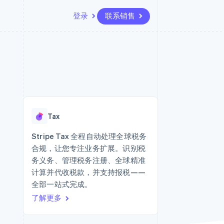
登录
联系销售
资源
生态系统
联系
场
更多
应用集成
合作伙伴
联系销售
Product roadmap
代码示例
Stripe App Marketplace
成为合作伙伴
了解未来规划
开发者博客
API 状态
Radar
欺诈防范
Tax
Atlas
初创企业注册
Stripe Tax 全程自动处理全球税务
合规，让您专注业务扩展。识别税
Climate
碳移除
务义务、管理税务注册、全球精准
计算并代收税款，并支持报税——
全部一站式完成。
了解更多