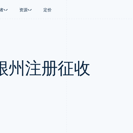
者
资源
定价
景
指南
按行业
公司
资金管理
平台和交易市
商务
持
接受线上付款
AI 企业
产品路线图
Global Payouts
Connect
币
持方案
实施预置结账流程
创作者经济
Sessions 年度大会
向第三方打款
平台支付
务
务
构建平台或交易市场
游戏
招聘
Crypto
金融
管理订阅
酒店、旅游与休闲
资讯中心
根州注册征收
钱包、稳定币发行和发卡基础设
动化
提供按用量计费
保险
Stripe Press
施
企业
发行稳定币支持的支付卡
媒体与娱乐
支付
通过智能体配置和管理服务
非营利组织
场
专业服务
理
公共部门
零售
化
on