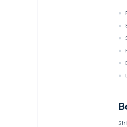
B
Str