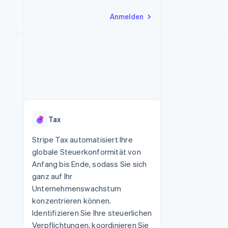
Anmelden
Ressourcen
Ecosystem
Kontakt
nd Marktplätze
Mehr
App-Integrationen
Partner
Sales-Team kontaktieren
Product roadmap
Code-Beispiele
Stripe App-Marktplatz
Partner werden
Ausblick
 Plattformen
Entwickler-Blog
 platforms
eit
API-Status
Radar
Betrugsprävention
eistungen
Tax
Atlas
onen
virtuelle Karten
Start-up-Gründung
Stripe Tax automatisiert Ihre
globale Steuerkonformität von
Climate
CO₂-Entnahme
Anfang bis Ende, sodass Sie sich
ganz auf Ihr
Identity
Online-Identitätsprüfung
Unternehmenswachstum
konzentrieren können.
Identifizieren Sie Ihre steuerlichen
Verpflichtungen, koordinieren Sie