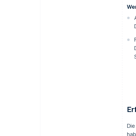
Wer
Er
Die
hab