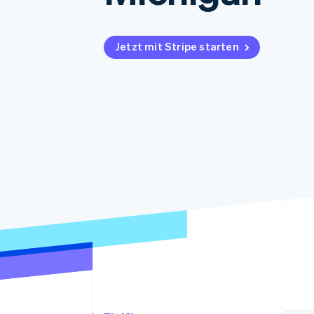
Optimierung der
Datensynchronisier
Autorisierungsraten
Link
Beschleunigter Bezahlvorgang
Jetzt mit Stripe starten
Financial Connections
Verbundene Finanzdaten