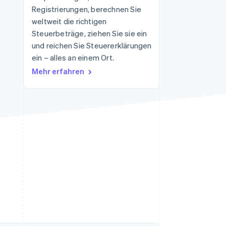
Registrierungen, berechnen Sie
weltweit die richtigen
Steuerbeträge, ziehen Sie sie ein
Stripe-Sessions 2026
Erfahren Sie, wie Stripe
und reichen Sie Steuererklärungen
Lösungen für die
ein – alles an einem Ort.
Wirtschaftsinfrastruktur
Mehr erfahren
für KI aufbaut.
Jetzt ansehen