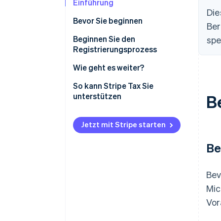
Einführung
Die
Bevor Sie beginnen
Ber
Bestätigen Sie, dass Sie
Beginnen Sie den
spe
registrierungspflichtig sind
Registrierungsprozess
Erfassen Sie die erforderlichen
Wie geht es weiter?
Informationen
Verkaufssteuerberechnungen
So kann Stripe Tax Sie
für Michigan in Stripe Tax
unterstützen
B
aktivieren
Online-Einreichung und
Jetzt mit Stripe starten
Zahlungen für Verkaufs- und
Verbrauchssteuer
Be
Bev
Mic
Vor