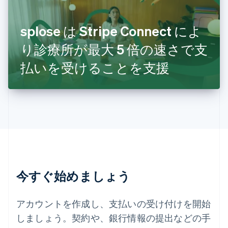
スペイン
Español
English
スロバキア
splose は Stripe Connect によ
English
り診療所が最大 5 倍の速さで支
スロベニア
English
Italiano
払いを受けることを支援
タイ
ไทย
English
チェコ共和国
English
デンマーク
English
ドイツ
Deutsch
English
ニュージーランド
English
今すぐ始めましょう
ノルウェー
English
ハンガリー
アカウントを作成し、支払いの受け付けを開始
English
フィンランド
しましょう。契約や、銀行情報の提出などの手
English
Svenska