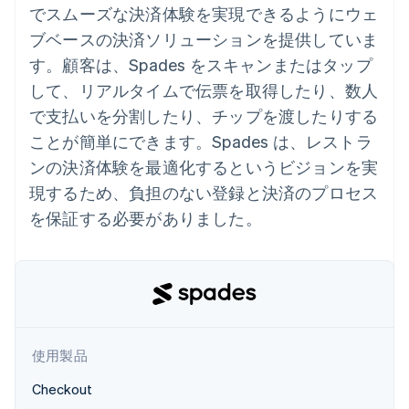
Recognition
ポーネント
でスムーズな決済体験を実現できるようにウェ
SaaS
従量課金請求を提供
決済手段
製品ロードマップ
ステーブルコイン担保型
会計管理の
ブベースの決済ソリューションを提供していま
125 以上の決
Sessions 年次カンファ
のカードを発行
自動化
済手段を利用
レンス
す。顧客は、Spades をスキャンまたはタップ
エージェントによるサー
Stripe
可能
Terminal
採用情報
ビスのプロビジョニング
Sigma
して、リアルタイムで伝票を取得したり、数人
業種別
対面支払い
ニュースルーム
と管理
カスタムレ
Authorization
Stripe Press
で支払いを分割したり、チップを渡したりする
ポート
Boost
AI 企業
Data
ことが簡単にできます。Spades は、レストラ
決済成功率の
クリエイターエコノミ―
Pipeline
最適化
ゲーム
ンの決済体験を最適化するというビジョンを実
リソース
データの同
Link
ホスピタリティ、旅行、
お問い合わせ
期
現するため、負担のない登録と決済のプロセス
スピーディー
レジャー
な決済
保険
アプリへの導入
営業にお問い合わせ
を保証する必要がありました。
メディアおよびエンター
コードサンプル
パートナーになる
テインメント
開発者のブログ
非営利団体
API ステータス
プロフェッショナルサー
その他
ビス
Product roadmap
パブリックセクター
今後の予定を確認
小売業
Radar
使用製品
不正防止
Checkout
エコシステム
Atlas
スタートアップの企業設立