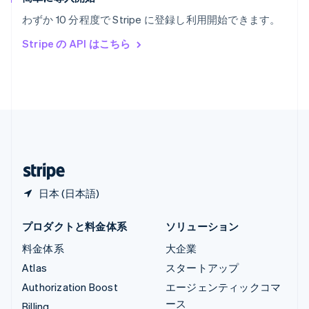
リヒテンシュタイン
わずか 10 分程度で Stripe に登録し利用開始できます。
Deutsch
English
ルーマニア
Stripe の API はこちら
English
ルクセンブルグ
Français
Deutsch
English
中国香港特別行政区
English
简体中文
中国本土
简体中文
English
日本
日本語
English
日本 (日本語)
プロダクトと料金体系
ソリューション
料金体系
大企業
Atlas
スタートアップ
Authorization Boost
エージェンティックコマ
ース
Billing