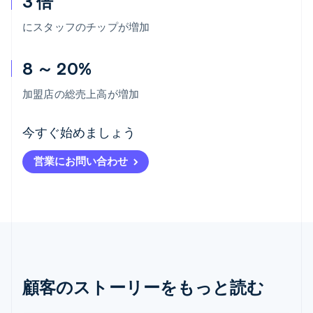
3 倍
にスタッフのチップが増加
8 ～ 20%
加盟店の総売上高が増加
アイルランド
今すぐ始めましょう
English
アメリカ
営業にお問い合わせ
English
Español
简体中文
アラブ首長国連邦
English
イギリス
English
イタリア
Italiano
English
インド
English
顧客のストーリーをもっと読む
エストニア
English