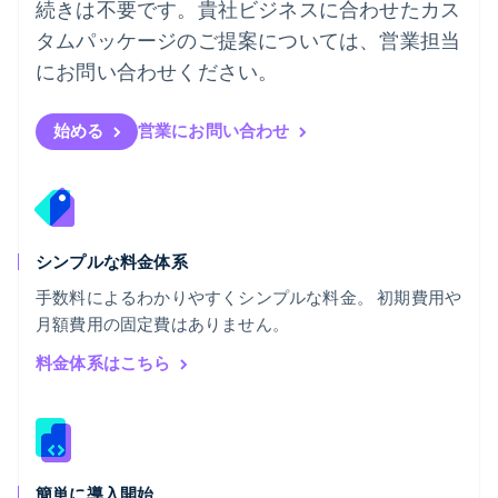
続きは不要です。貴社ビジネスに合わせたカス
ブラジル
タムパッケージのご提案については、営業担当
Português
English
フランス
にお問い合わせください。
Français
English
ブルガリア
English
始める
営業にお問い合わせ
ベルギー
Nederlands
Français
Deutsch
English
ポーランド
English
ポルトガル
Português
English
シンプルな料金体系
マルタ
手数料によるわかりやすくシンプルな料金。 初期費用や
English
月額費用の固定費はありません。
マレーシア
English
简体中文
料金体系はこちら
メキシコ
Español
English
ラトビア
English
リトアニア
English
簡単に導入開始