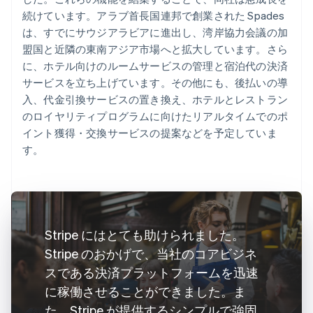
続けています。アラブ首長国連邦で創業された Spades
は、すでにサウジアラビアに進出し、湾岸協力会議の加
盟国と近隣の東南アジア市場へと拡大しています。さら
に、ホテル向けのルームサービスの管理と宿泊代の決済
サービスを立ち上げています。その他にも、後払いの導
入、代金引換サービスの置き換え、ホテルとレストラン
のロイヤリティプログラムに向けたリアルタイムでのポ
イント獲得・交換サービスの提案などを予定していま
す。
Stripe にはとても助けられました。
Stripe のおかげで、当社のコアビジネ
スである決済プラットフォームを迅速
に稼働させることができました。ま
た、Stripe が提供するシンプルで強固