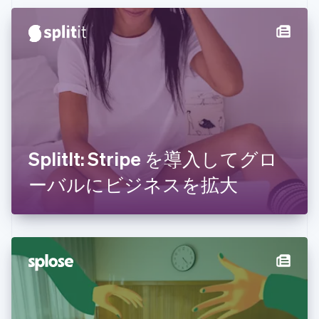
オーストラリア
English
オーストリア
Deutsch
English
オランダ
Nederlands
English
カナダ
English
Français
キプロス
English
SplitIt: Stripe を導入してグロ
ギリシア
English
ーバルにビジネスを拡大
クロアチア
English
Italiano
ジブラルタル
English
シンガポール
English
简体中文
スイス
Deutsch
Français
Italiano
English
スウェーデン
Svenska
English