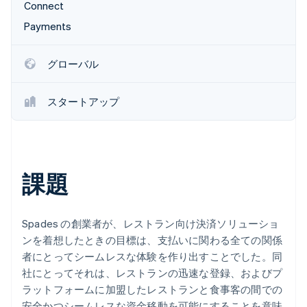
Connect
パートナー
Climate
Payments
Stripe App Marketplace
カーボンリムーバル
Identity
グローバル
オンライン本人確認
スタートアップ
Stripe Sessions 2026
Stripe が AI の経済インフラをどのように構築しているかを
ご覧ください。
課題
こちらをご覧ください
Spades の創業者が、レストラン向け決済ソリューショ
ンを着想したときの目標は、支払いに関わる全ての関係
者にとってシームレスな体験を作り出すことでした。同
社にとってそれは、レストランの迅速な登録、およびプ
ラットフォームに加盟したレストランと食事客の間での
安全かつシームレスな資金移動を可能にすることを意味