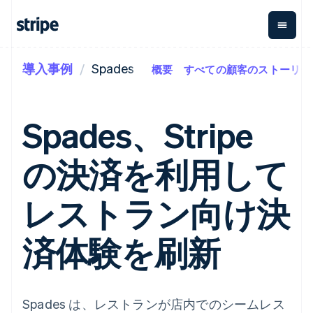
導入事例
Spades
概要
すべての顧客のストーリー
企業規模別
ドキュメント
学ぶ
支払い
収益
資金管
プラッ
理
フォー
大企業向け
Stripe のドキュメント
ブログ
とマー
Payments
Billing
スタートアップ向け
API リファレンス
導入事例
Spades、Stripe
オンライン決
経常収益
ットプ
Global
ライブラリと SDK
ガイド
済
Metronome
Payouts
イス
Stripe Apps
Managed
の決済を利用して
従量課金
Payments
第三者
Connec
ユースケース別
マーチャント
サブスクリ
への入
サポート
プション
オブレコード
金
プラッ
ガイド
エージェンティックコマ
レストラン向け決
サブスクリ
ソリューショ
Payment links
フォー
ース
サポートに問い合わせる
プションの
ン
決済の
E コマース / ECサイト
オンライン決済を受け付
管理サポートプラン
コーディング
管理
Invoicing
築
埋込型金融
け
プロフェッショナルサー
済体験を刷新
1 回限りまた
不要の決済ペ
請求・財務関連
構築済みの決済を実装
ビス
は継続
ージ
Checkout
グローバルビジネス
プラットフォームまたは
構築済み決済
Tax
アプリ内決済
マーケットプレイスを構
消費税と
UI
マーケットプレイス
築する
VAT の自動
Elements
資金管理
サブスクリプションを管
Spades は、レストランが店内でのシームレス
柔軟な UI コン
計算
Revenue
会社
プラットフォーム
理