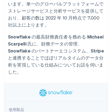
Recognition
ポーネント
います。単一のグローバルプラットフォームで
SaaS
従量課金請求を提供
決済手段
製品ロードマップ
ステーブルコイン担保型
会計管理の
ストレージサービスと分析サービスを提供して
125 以上の決
Sessions 年次カンファ
のカードを発行
自動化
済手段を利用
レンス
おり、顧客の数は 2022 年 10 月時点で 7,000
エージェントによるサー
Stripe
可能
Terminal
採用情報
ビスのプロビジョニング
Sigma
社以上に上ります。
業種別
対面支払い
ニュースルーム
と管理
カスタムレ
Authorization
Stripe Press
ポート
Boost
AI 企業
Snowflake の最高財務責任者を務める Michael
Data
決済成功率の
クリエイターエコノミ―
Pipeline
最適化
Scarpelli 氏に、財務データの管理、
ゲーム
リソース
データの同
Link
ホスピタリティ、旅行、
お問い合わせ
Snowflake のパートナーエコシステム、Stripe
期
スピーディー
レジャー
な決済
保険
アプリへの導入
と連携することでほぼリアルタイムのデータ分
営業にお問い合わせ
メディアおよびエンター
コードサンプル
パートナーになる
析を実現している仕組みについてお話を伺いま
テインメント
開発者のブログ
非営利団体
API ステータス
した。
プロフェッショナルサー
その他
ビス
Product roadmap
パブリックセクター
今後の予定を確認
小売業
Radar
不正防止
エコシステム
Atlas
使用製品
スタートアップの企業設立