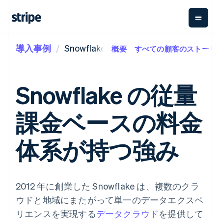
導入事例
Snowflake
概要
すべての顧客のストーリ
企業規模別
ドキュメント
学ぶ
支払い
収益
資金管
プラッ
理
フォー
大企業向け
Stripe のドキュメント
ブログ
とマー
Payments
Billing
スタートアップ向け
API リファレンス
導入事例
Snowflake の従量
オンライン決
経常収益
ットプ
Global
ライブラリと SDK
ガイド
済
Metronome
Payouts
イス
Stripe Apps
Managed
課金ベースの料金
従量課金
Payments
第三者
Connec
ユースケース別
マーチャント
サブスクリ
への入
サポート
プション
オブレコード
金
プラッ
ガイド
エージェンティックコマ
体系が持つ強み
サブスクリ
ソリューショ
Payment links
フォー
ース
サポートに問い合わせる
プションの
ン
決済の
E コマース / ECサイト
オンライン決済を受け付
管理サポートプラン
コーディング
管理
Invoicing
築
埋込型金融
け
プロフェッショナルサー
1 回限りまた
不要の決済ペ
請求・財務関連
構築済みの決済を実装
ビス
は継続
ージ
Checkout
グローバルビジネス
プラットフォームまたは
2012 年に創業した Snowflake は、複数のクラ
構築済み決済
Tax
アプリ内決済
マーケットプレイスを構
消費税と
UI
ウドと地域にまたがって単一のデータエクスペ
マーケットプレイス
築する
VAT の自動
Elements
資金管理
サブスクリプションを管
リエンスを実現する
データクラウド
を提供して
柔軟な UI コン
計算
Revenue
会社
プラットフォーム
理