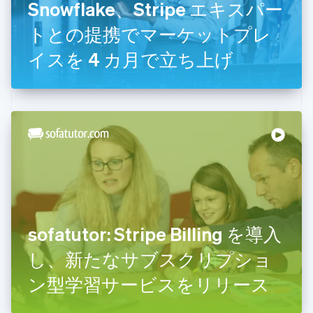
Snowflake、Stripe エキスパー
English
トとの提携でマーケットプレ
ギリシア
English
イスを 4 カ月で立ち上げ
クロアチア
English
Italiano
ジブラルタル
English
シンガポール
English
简体中文
スイス
Deutsch
Français
Italiano
English
スウェーデン
Svenska
English
スペイン
Español
English
スロバキア
sofatutor: Stripe Billing を導入
English
し、新たなサブスクリプショ
スロベニア
English
Italiano
ン型学習サービスをリリース
タイ
ไทย
English
チェコ共和国