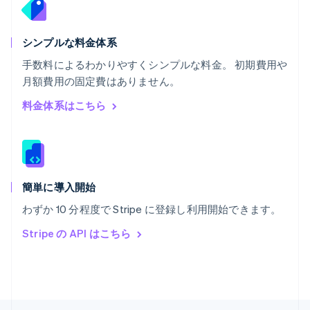
English
ポルトガル
Português
English
シンプルな料金体系
マルタ
手数料によるわかりやすくシンプルな料金。 初期費用や
English
月額費用の固定費はありません。
マレーシア
English
简体中文
料金体系はこちら
メキシコ
Español
English
ラトビア
English
リトアニア
English
簡単に導入開始
リヒテンシュタイン
わずか 10 分程度で Stripe に登録し利用開始できます。
Deutsch
English
ルーマニア
Stripe の API はこちら
English
ルクセンブルグ
Français
Deutsch
English
中国香港特別行政区
English
简体中文
中国本土