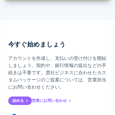
English
デンマーク
English
ドイツ
Deutsch
English
ニュージーランド
English
今すぐ始めましょう
ノルウェー
English
ハンガリー
アカウントを作成し、支払いの受け付けを開始
English
フィンランド
しましょう。契約や、銀行情報の提出などの手
English
Svenska
続きは不要です。貴社ビジネスに合わせたカス
ブラジル
タムパッケージのご提案については、営業担当
Português
English
フランス
にお問い合わせください。
Français
English
ブルガリア
English
始める
営業にお問い合わせ
ベルギー
Nederlands
Français
Deutsch
English
ポーランド