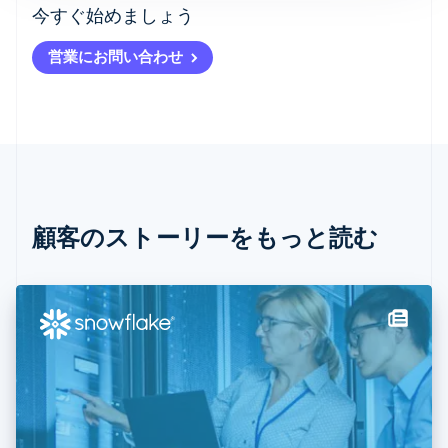
アイルランド
今すぐ始めましょう
English
アメリカ
営業にお問い合わせ
English
Español
简体中文
アラブ首長国連邦
English
イギリス
English
イタリア
Italiano
English
インド
English
顧客のストーリーをもっと読む
エストニア
English
オーストラリア
English
オーストリア
Deutsch
English
オランダ
Nederlands
English
カナダ
English
Français
キプロス