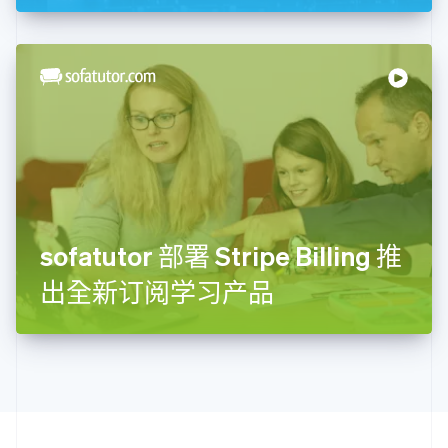
克罗地亚
English
Italiano
拉脱维亚
English
立陶宛
English
列支敦士登
Deutsch
English
卢森堡
Français
Deutsch
English
罗马尼亚
English
sofatutor 部署 Stripe Billing 推
马尔他
English
出全新订阅学习产品
马来西亚
English
简体中文
美国
English
Español
简体中文
墨西哥
Español
English
挪威
English