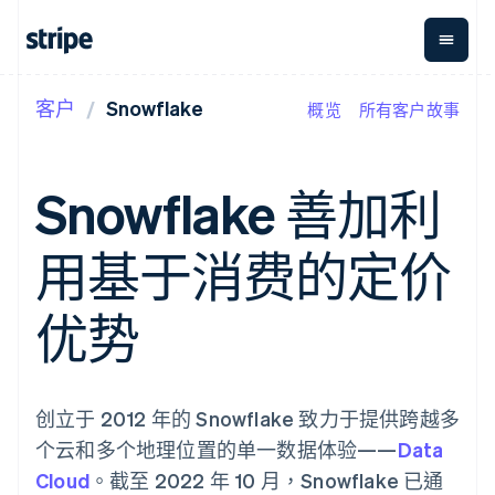
客户
Snowflake
概览
所有客户故事
按企业阶段
文档
学习
支付
营收
资金管
平台
理
易市
大型企业
Stripe 文档
博客
Payments
Billing
初创企业
API 参考文档
客户案例
Snowflake 善加利
在线支付
经常性收入
Global
Conn
库与 SDK
指南
Managed
Metronome
Payouts
Stripe Apps
Payments
按用量计费
平台
用基于消费的定价
备案商家解决
Subscriptions
向第三
按应用场景
方案
方打款
支持
订阅管理
Payment links
Crypto
指南
智能体商务
优势
Invoicing
钱包、
加密货币
获取支持
无代码支付
一次性或定期
稳定币
电子商务
接受线上付款
管理支持方案
Checkout
账单
发行和
嵌入式金融
实施预建结账流程
专业服务
预构建支付界
Tax
发卡基
财务自动化
构建平台或交易市场
面
销售税和增值
础设施
全球化企业
管理订阅
创立于 2012 年的 Snowflake 致力于提供跨越多
Elements
税自动化
应用内支付
提供按用量计费
灵活的 UI 组件
Revenue
个云和多个地理位置的单一数据体验——
Data
交易市场
发行稳定币支持的支付卡
支付方式
Recognition
公司
资金管理
使用代理预配和管理服务
Cloud
Access to
。截至 2022 年 10 月，Snowflake 已通
会计自动化
平台