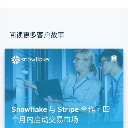
巴西
Português
English
保加利亚
English
比利时
Nederlands
Français
Deutsch
English
阅读更多客户故事
波兰
English
丹麦
English
德国
Deutsch
English
法国
Français
English
芬兰
English
Svenska
荷兰
Nederlands
English
Snowflake 与 Stripe 合作，四
加拿大
English
Français
个月内启动交易市场
捷克
English