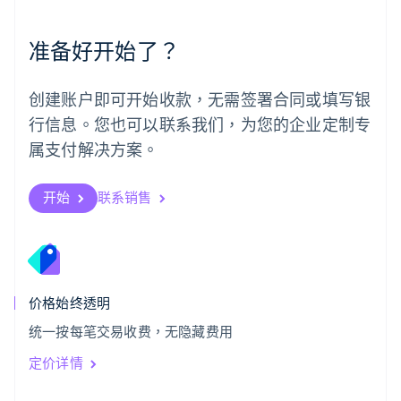
葡萄牙
Português
English
准备好开始了？
日本
日本語
English
瑞典
创建账户即可开始收款，无需签署合同或填写银
Svenska
English
瑞士
行信息。您也可以联系我们，为您的企业定制专
Deutsch
Français
Italiano
English
属支付解决方案。
塞浦路斯
English
斯洛伐克
开始
联系销售
English
斯洛文尼亚
English
Italiano
泰国
ไทย
English
希腊
价格始终透明
English
统一按每笔交易收费，无隐藏费用
西班牙
Español
English
定价详情
新加坡
English
简体中文