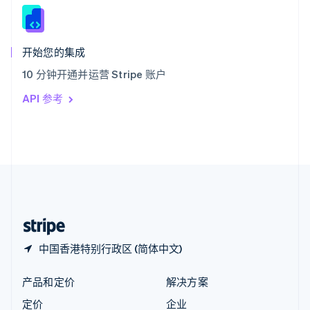
新西兰
English
匈牙利
English
开始您的集成
意大利
10 分钟开通并运营 Stripe 账户
Italiano
English
印度
API 参考
English
英国
English
直布罗陀
English
中国内地
简体中文
English
中国香港特别行政区
English
简体中文
中国香港特别行政区 (简体中文)
产品和定价
解决方案
定价
企业