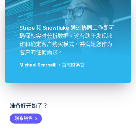
Stripe 和 Snowflake 通过协同工作即可
确保您实时分析数据。这有助于发现欺
诈和确定客户购买模式，并满足您作为
客户的任何需求。
Michael Scarpelli
，首席财务官
阿联酋
English
爱尔兰
English
爱沙尼亚
准备好开始了？
English
奥地利
联系销售
Deutsch
English
澳大利亚
English