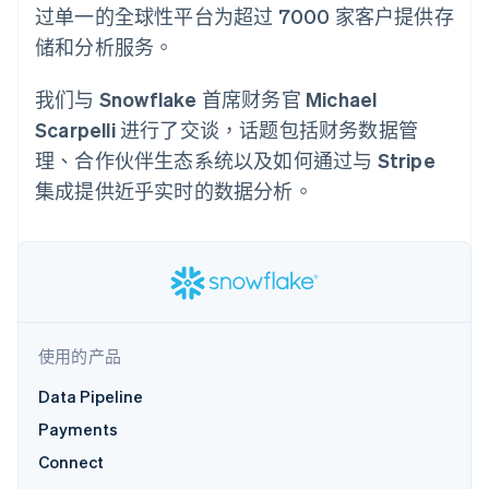
125+
Stripe Sigma
产品路线图
过单一的全球性平台为超过 7000 家客户提供存
SaaS
自定义报告
Authorization
Sessions 年度大会
储和分析服务。
Boost
Data Pipeline
招聘
支付成功率优
数据同步
资源
新闻编辑室
化
Stripe Press
我们与 Snowflake 首席财务官 Michael
Link
按行业
应用程序集成
加速结账
Scarpelli 进行了交谈，话题包括财务数据管
代码示例
AI 企业
开发者博客
理、合作伙伴生态系统以及如何通过与 Stripe
创作者经济
API 状态
联系
集成提供近乎实时的数据分析。
游戏
酒店、旅游与休闲
联系销售
更多
保险
成为合作伙伴
Product roadmap
媒体与娱乐
了解未来规划
非营利组织
专业服务
Radar
公共部门
欺诈防范
零售
Atlas
使用的产品
初创企业注册
Data Pipeline
Climate
生态系统
碳移除
Payments
合作伙伴
Connect
Stripe App Marketplace