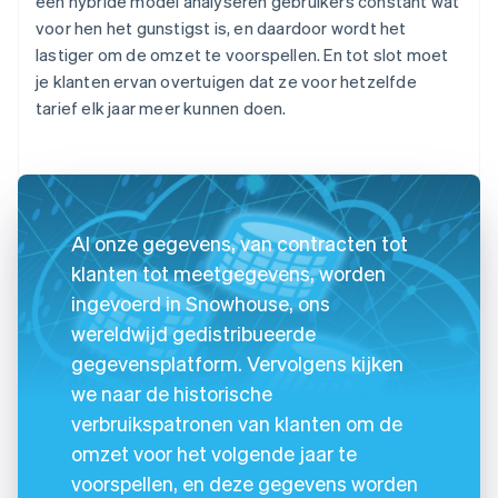
een hybride model analyseren gebruikers constant wat
voor hen het gunstigst is, en daardoor wordt het
lastiger om de omzet te voorspellen. En tot slot moet
je klanten ervan overtuigen dat ze voor hetzelfde
tarief elk jaar meer kunnen doen.
Al onze gegevens, van contracten tot
klanten tot meetgegevens, worden
ingevoerd in Snowhouse, ons
wereldwijd gedistribueerde
gegevensplatform. Vervolgens kijken
we naar de historische
verbruikspatronen van klanten om de
omzet voor het volgende jaar te
voorspellen, en deze gegevens worden