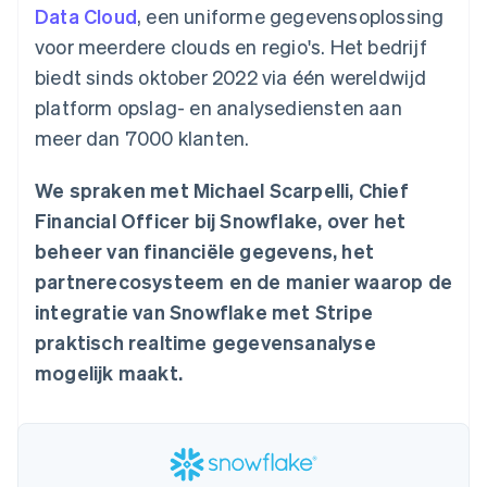
Toegang tot meer
Data Pipeline
Bedrijf
Data Cloud
, een uniforme gegevensoplossing
Marktplaatsen
Gegevenssynchronisatie
dan 125
Geldbeheer
Facturatie naar gebruik
voor meerdere clouds en regio's. Het bedrijf
Terminal
Productroadmap
Platforms
bieden
Fysieke betalingen
Jaarlijks congres
biedt sinds oktober 2022 via één wereldwijd
SaaS
Betaalkaarten uitgeven
Authorization
Sessions
die door stablecoins
platform opslag- en analysediensten aan
Boost
Vacatures
worden gedekt
Optimaliseer de
Stripe Newsroom
Diensten voorzien en
meer dan 7000 klanten.
acceptatie
Stripe Press
beheren met agents
Per branche
Link
Versneld afrekenen
We spraken met Michael Scarpelli, Chief
Financial
AI-bedrijven
Financial Officer bij Snowflake, over het
Connections
Creator economy
Contact
Bronnen
Data gekoppelde
Gaming
beheer van financiële gegevens, het
rekeningen
Horeca, reizen en vrije
Neem contact op
partnerecosysteem en de manier waarop de
tijd
App-integraties
Partner worden
Verzekering
Voorbeelden van code
integratie van Snowflake met Stripe
Media en entertainment
Developerblog
praktisch realtime gegevensanalyse
API-status
Meer
Non-profitorganisaties
mogelijk maakt.
Product roadmap
Ontdek wat er in het verschiet ligt
Professionele
dienstverlening
Radar
Publieke sector
Fraudepreventie
Detailhandel
Atlas