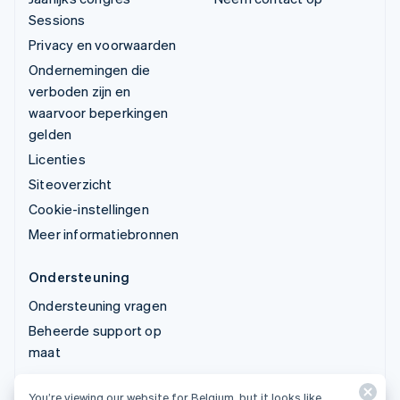
Sessions
Privacy en voorwaarden
Ondernemingen die
verboden zijn en
waarvoor beperkingen
gelden
Licenties
Siteoverzicht
Cookie-instellingen
Meer informatiebronnen
Ondersteuning
Ondersteuning vragen
Beheerde support op
maat
You’re viewing our website for Belgium, but it looks like
© 2026 Stripe, LLC