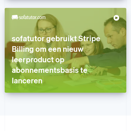
English
简体中文
Ierland
English
India
English
Italië
sofatutor gebruikt Stripe
Italiano
English
Japan
Billing om een nieuw
日本語
English
Kroatië
leerproduct op
English
Italiano
abonnementsbasis te
Letland
English
lanceren
Liechtenstein
Deutsch
English
Litouwen
English
Luxemburg
Français
Deutsch
English
Maleisië
English
简体中文
Malta