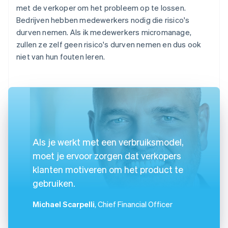
met de verkoper om het probleem op te lossen.
Bedrijven hebben medewerkers nodig die risico's
durven nemen. Als ik medewerkers micromanage,
zullen ze zelf geen risico's durven nemen en dus ook
niet van hun fouten leren.
Als je werkt met een verbruiksmodel,
moet je ervoor zorgen dat verkopers
klanten motiveren om het product te
gebruiken.
Michael Scarpelli
, Chief Financial Officer