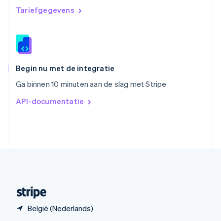
English
Tariefgegevens
Spanje
Español
English
Thailand
ไทย
English
Tsjechië
English
Begin nu met de integratie
Vasteland van China
Ga binnen 10 minuten aan de slag met Stripe
简体中文
English
Verenigd Koninkrijk
API-documentatie
English
Verenigde Arabische Emiraten
English
Verenigde Staten
English
Español
简体中文
Zweden
Svenska
English
Zwitserland
Deutsch
Français
Italiano
English
België (Nederlands)