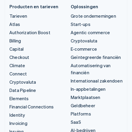
Producten en tarieven
Oplossingen
Tarieven
Grote ondernemingen
Atlas
Start-ups
Authorization Boost
Agentic commerce
Billing
Cryptovaluta
Capital
E-commerce
Checkout
Geïntegreerde financiën
Climate
Automatisering van
financiën
Connect
Internationaal zakendoen
Cryptovaluta
In-appbetalingen
Data Pipeline
Marktplaatsen
Elements
Geldbeheer
Financial Connections
Platforms
Identity
SaaS
Invoicing
AI-bedrijven
Issuing