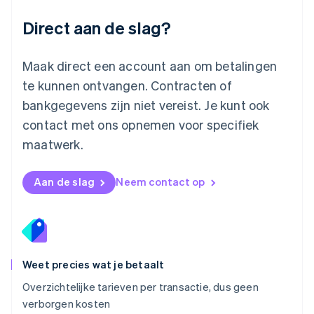
English
Direct aan de slag?
Mexico
Español
English
Nederland
Maak direct een account aan om betalingen
Nederlands
English
Nieuw-Zeeland
te kunnen ontvangen. Contracten of
English
bankgegevens zijn niet vereist. Je kunt ook
Noorwegen
contact met ons opnemen voor specifiek
English
Oostenrijk
maatwerk.
Deutsch
English
Polen
English
Aan de slag
Neem contact op
Portugal
Português
English
Roemenië
English
Singapore
English
简体中文
Weet precies wat je betaalt
Slovenië
Overzichtelijke tarieven per transactie, dus geen
English
Italiano
verborgen kosten
Slowakije