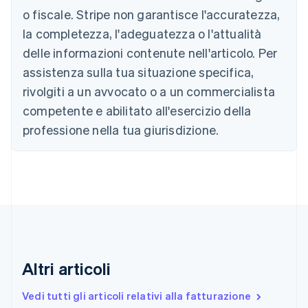
Português
English
o fiscale. Stripe non garantisce l'accuratezza,
Bulgaria
la completezza, l'adeguatezza o l'attualità
English
Canada
delle informazioni contenute nell'articolo. Per
English
Français
assistenza sulla tua situazione specifica,
Cina continentale
简体中文
English
rivolgiti a un avvocato o a un commercialista
Cipro
competente e abilitato all'esercizio della
English
Croazia
professione nella tua giurisdizione.
English
Italiano
Danimarca
English
Emirati Arabi Uniti
English
Estonia
English
Finlandia
English
Svenska
Altri articoli
Francia
Français
English
Vedi tutti gli articoli relativi alla fatturazione
Germania