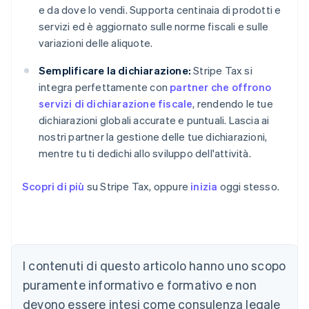
e da dove lo vendi. Supporta centinaia di prodotti e
servizi ed è aggiornato sulle norme fiscali e sulle
variazioni delle aliquote.
Semplificare la dichiarazione:
Stripe Tax si
integra perfettamente con
partner che offrono
servizi di dichiarazione fiscale
, rendendo le tue
dichiarazioni globali accurate e puntuali. Lascia ai
nostri partner la gestione delle tue dichiarazioni,
mentre tu ti dedichi allo sviluppo dell'attività.
Scopri di più
su Stripe Tax, oppure
inizia
oggi stesso.
Australia
English
Austria
Deutsch
English
I contenuti di questo articolo hanno uno scopo
Belgio
puramente informativo e formativo e non
Nederlands
Français
Deutsch
English
Brasile
devono essere intesi come consulenza legale