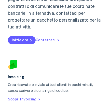
English
简体中文
contratti o di comunicare le tue coordinate
Malta
English
bancarie. In alternativa, contattaci per
Messico
progettare un pacchetto personalizzato per la
Español
English
Norvegia
tua attività.
English
Nuova Zelanda
Inizia ora
Contattaci
English
Paesi Bassi
Nederlands
English
Polonia
English
Portogallo
Português
English
RAS di Hong Kong, Cina
Invoicing
English
简体中文
Crea ricevute e inviale ai tuoi clienti in pochi minuti,
Regno Unito
English
senza scrivere alcuna riga di codice.
Repubblica Ceca
Scopri Invoicing
English
Romania