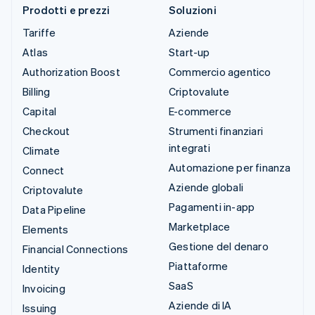
Prodotti e prezzi
Soluzioni
Tariffe
Aziende
Atlas
Start-up
Authorization Boost
Commercio agentico
Billing
Criptovalute
Capital
E-commerce
Checkout
Strumenti finanziari
integrati
Climate
Automazione per finanza
Connect
Aziende globali
Criptovalute
Pagamenti in-app
Data Pipeline
Marketplace
Elements
Gestione del denaro
Financial Connections
Piattaforme
Identity
SaaS
Invoicing
Aziende di IA
Issuing