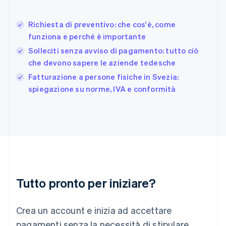
Deutsch
English
Giappone
日本語
English
Richiesta di preventivo: che cos'è, come
Gibilterra
funziona e perché è importante
English
Solleciti senza avviso di pagamento: tutto ciò
Grecia
che devono sapere le aziende tedesche
English
India
Fatturazione a persone fisiche in Svezia:
English
spiegazione su norme, IVA e conformità
Irlanda
English
Italia
Italiano
English
Lettonia
English
Liechtenstein
Deutsch
English
Lituania
Tutto pronto per iniziare?
English
Lussemburgo
Crea un account e inizia ad accettare
Français
Deutsch
English
Malaysia
pagamenti senza la necessità di stipulare