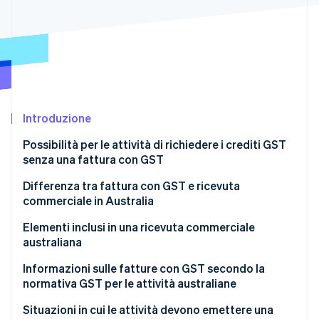
Scopri cosa ti aspetta
Radar
Ecosistema
Prevenzione delle frodi
Partner
Atlas
Stripe App Marketplace
Costituzione di start-up
Climate
Rimozione del carbonio
Introduzione
Identity
Possibilità per le attività di richiedere i crediti GST
Verifica online dell'identità
senza una fattura con GST
Differenza tra fattura con GST e ricevuta
commerciale in Australia
Elementi inclusi in una ricevuta commerciale
Stripe Sessions 2026
australiana
Scopri come Stripe sta costruendo l'infrastruttura economi
Guarda ora
Informazioni sulle fatture con GST secondo la
normativa GST per le attività australiane
Situazioni in cui le attività devono emettere una