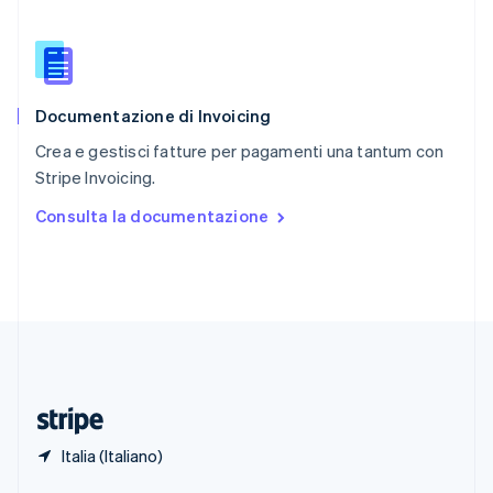
English
Singapore
English
简体中文
Slovacchia
English
Documentazione di Invoicing
Slovenia
English
Italiano
Crea e gestisci fatture per pagamenti una tantum con
Spagna
Stripe Invoicing.
Español
English
Stati Uniti
Consulta la documentazione
English
Español
简体中文
Svezia
Svenska
English
Svizzera
Deutsch
Français
Italiano
English
Thailandia
ไทย
English
Ungheria
English
Italia (Italiano)