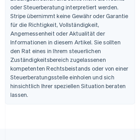
Nederlands
Français
Deutsch
English
oder Steuerberatung interpretiert werden.
Brasilien
Stripe übernimmt keine Gewähr oder Garantie
Português
English
Bulgarien
für die Richtigkeit, Vollständigkeit,
English
Angemessenheit oder Aktualität der
Dänemark
Informationen in diesem Artikel. Sie sollten
English
Deutschland
den Rat eines in Ihrem steuerlichen
Deutsch
English
Zuständigkeitsbereich zugelassenen
Estland
English
kompetenten Rechtsbeistands oder von einer
Festlandchina
Steuerberatungsstelle einholen und sich
简体中文
English
Finnland
hinsichtlich Ihrer speziellen Situation beraten
English
Svenska
lassen.
Frankreich
Français
English
Gibraltar
English
Griechenland
English
Indien