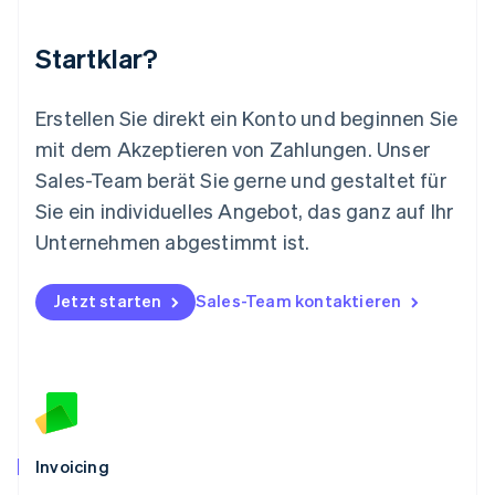
English
Mexiko
Startklar?
Español
English
Neuseeland
English
Erstellen Sie direkt ein Konto und beginnen Sie
Niederlande
mit dem Akzeptieren von Zahlungen. Unser
Nederlands
English
Norwegen
Sales-Team berät Sie gerne und gestaltet für
English
Sie ein individuelles Angebot, das ganz auf Ihr
Österreich
Deutsch
English
Unternehmen abgestimmt ist.
Polen
English
Portugal
Jetzt starten
Sales-Team kontaktieren
Português
English
Rumänien
English
Schweden
Svenska
English
Schweiz
Deutsch
Français
Italiano
English
Invoicing
Singapur