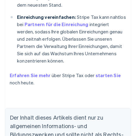
dem neuesten Stand.
Einreichung vereinfachen:
Stripe Tax kann nahtlos
bei
Partnern für die Einreichung
integriert
werden, sodass Ihre globalen Einreichungen genau
und zeitnah erfolgen. Überlassen Sie unseren
Partnern die Verwaltung Ihrer Einreichungen, damit
Sie sich auf das Wachstum Ihres Unternehmens
konzentrieren können.
Erfahren Sie mehr
über Stripe Tax oder
starten Sie
noch heute.
Der Inhalt dieses Artikels dient nur zu
Australien
allgemeinen Informations- und
English
Belgien
Bildungszwecken und sollte nicht als Rechts-