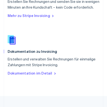
English
简体中文
Erstellen Sie Rechnungen und senden Sie sie in wenigen
Slowakei
Minuten an Ihre Kundschaft – kein Code erforderlich.
English
Mehr zu Stripe Invoicing
Slowenien
English
Italiano
Sonderverwaltungsregion Hongkong,
China
English
简体中文
Spanien
Español
English
Dokumentation zu Invoicing
Thailand
ไทย
English
Erstellen und verwalten Sie Rechnungen für einmalige
Tschechische Republik
Zahlungen mit Stripe Invoicing.
English
Ungarn
Dokumentation im Detail
English
Vereinigte Arabische Emirate
English
Vereinigte Staaten
English
Español
简体中文
Vereinigtes Königreich
English