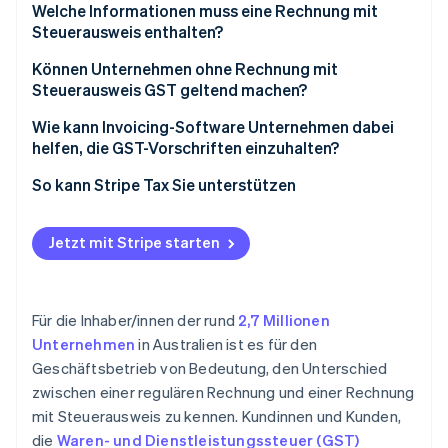
Welche Informationen muss eine Rechnung mit
Steuerausweis enthalten?
Können Unternehmen ohne Rechnung mit
Steuerausweis GST geltend machen?
Wie kann Invoicing-Software Unternehmen dabei
helfen, die GST-Vorschriften einzuhalten?
Integrierte Compliance
So kann Stripe Tax Sie unterstützen
Intelligentere Formatierung
Jetzt mit Stripe starten
Für die Inhaber/innen der rund
2,7 Millionen
Unternehmen
in Australien ist es für den
Geschäftsbetrieb von Bedeutung, den Unterschied
zwischen einer regulären Rechnung und einer Rechnung
mit Steuerausweis zu kennen. Kundinnen und Kunden,
die
Waren- und Dienstleistungssteuer (GST)