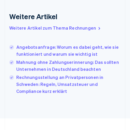
English
Irland
Weitere Artikel
English
Italien
Italiano
English
Weitere Artikel zum Thema Rechnungen
Japan
日本語
English
Kanada
Angebotsanfrage: Worum es dabei geht, wie sie
English
Français
funktioniert und warum sie wichtig ist
Kroatien
English
Italiano
Mahnung ohne Zahlungserinnerung: Das sollten
Lettland
Unternehmen in Deutschland beachten
English
Rechnungsstellung an Privatpersonen in
Liechtenstein
Schweden: Regeln, Umsatzsteuer und
Deutsch
English
Litauen
Compliance kurz erklärt
English
Luxemburg
Français
Deutsch
English
Malaysia
English
简体中文
Malta