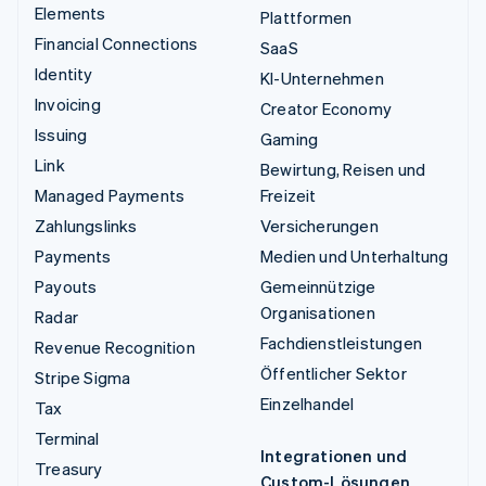
Elements
Plattformen
Financial Connections
SaaS
Identity
KI-Unternehmen
Invoicing
Creator Economy
Issuing
Gaming
Link
Bewirtung, Reisen und
Managed Payments
Freizeit
Zahlungslinks
Versicherungen
Payments
Medien und Unterhaltung
Payouts
Gemeinnützige
Organisationen
Radar
Fachdienstleistungen
Revenue Recognition
Öffentlicher Sektor
Stripe Sigma
Einzelhandel
Tax
Terminal
Integrationen und
Treasury
Custom-Lösungen