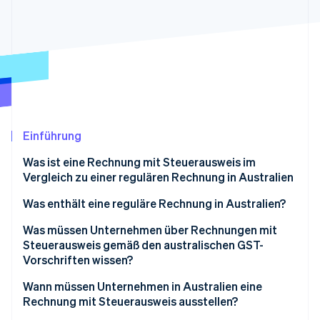
Betrugsprävention
Ecosystem
Atlas
Start-up-Gründung
Partner
Stripe App-Marktplatz
Climate
CO₂-Entnahme
Einführung
Stripe-Sessions 2026
Was ist eine Rechnung mit Steuerausweis im
Erfahren Sie, wie Stripe Lösungen für die Wirtschaft
Vergleich zu einer regulären Rechnung in Australien
Jetzt ansehen
Was enthält eine reguläre Rechnung in Australien?
Was müssen Unternehmen über Rechnungen mit
Steuerausweis gemäß den australischen GST-
Vorschriften wissen?
Wann müssen Unternehmen in Australien eine
Rechnung mit Steuerausweis ausstellen?