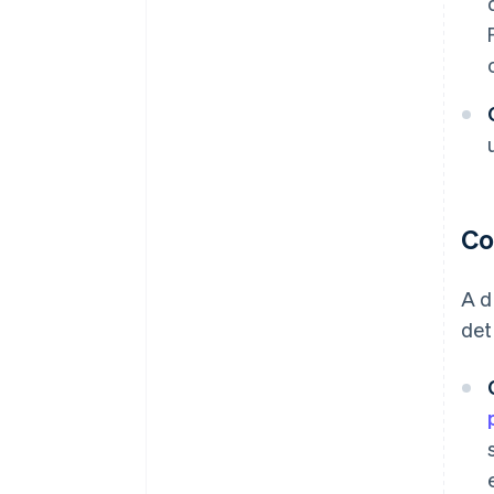
Co
A d
det