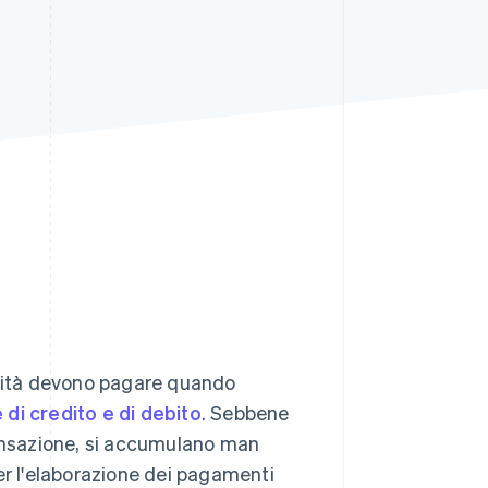
Stripe Sessions 2026
Scopri come Stripe sta
costruendo
l'infrastruttura
economica per l'IA.
Guarda ora
ività devono pagare quando
 di credito e di debito
. Sebbene
ransazione, si accumulano man
er l'elaborazione dei pagamenti