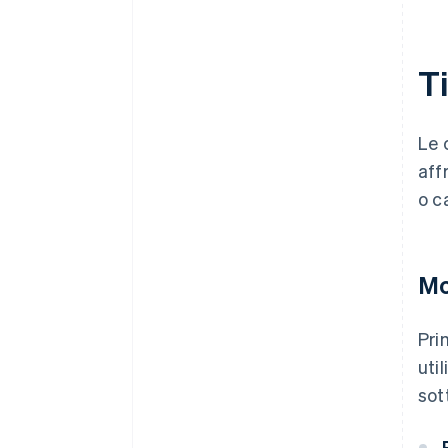
Ti
Le 
aff
o c
Mo
Pri
uti
sot