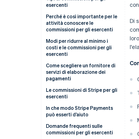
con
esercenti
Modelli tariffari
Perché è così importante per le
Di 
attività conoscere le
Commissioni universali
com
commissioni per gli esercenti
lor
Commissioni situazionali per
Modi per ridurre al minimo i
l’account esercente
l'e
costi e le commissioni per gli
esercenti
Con
Come scegliere un fornitore di
servizi di elaborazione dei
pagamenti
Individua le tue esigenze
Le commissioni di Stripe per gli
esercenti
Fai una ricerca di potenziali
fornitori
Altre commissioni
In che modo Stripe Payments
può esserti d’aiuto
Considera questi fattori chiave
Fattori che possono influire
sulle tariffe Stripe
Domande frequenti sulle
Restringi le scelte e confronta i
commissioni per gli esercenti
preventivi