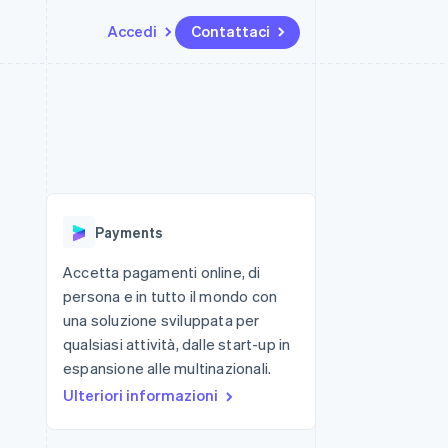
Accedi
Contattaci
Risorse
Ecosistema
Recapiti
me e marketplace
Altro
Integrazioni app
Partner
Contattaci
Product roadmap
ns
Esempi di codice
Stripe App Marketplace
Diventa nostro partner
Scopri cosa ti aspetta
 piattaforme
Blog per sviluppatori
 platforms
ibero
Stato dell'API
Radar
ari integrati
Prevenzione delle frodi
Payments
 fisiche
Atlas
Costituzione di start-up
Accetta pagamenti online, di
persona e in tutto il mondo con
Climate
Rimozione del carbonio
una soluzione sviluppata per
qualsiasi attività, dalle start-up in
Identity
Verifica online dell'identità
espansione alle multinazionali.
Ulteriori informazioni