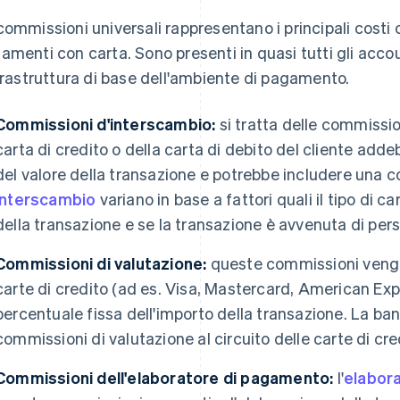
commissioni universali rappresentano i principali costi 
amenti con carta. Sono presenti in quasi tutti gli acco
nfrastruttura di base dell'ambiente di pagamento.
Commissioni d'interscambio:
si tratta delle commissio
carta di credito o della carta di debito del cliente add
del valore della transazione e potrebbe includere una c
interscambio
variano in base a fattori quali il tipo di cart
della transazione e se la transazione è avvenuta di per
Commissioni di valutazione:
queste commissioni vengon
carte di credito (ad es. Visa, Mastercard, American Expr
percentuale fissa dell'importo della transazione. La banc
commissioni di valutazione al circuito delle carte di cre
Commissioni dell'elaboratore di pagamento:
l'
elabor