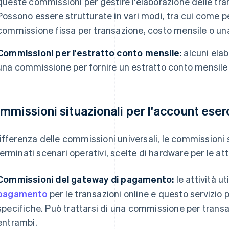
queste commissioni per gestire l'elaborazione delle trans
Possono essere strutturate in vari modi, tra cui come p
commissione fissa per transazione, costo mensile o un
Commissioni per l'estratto conto mensile:
alcuni ela
una commissione per fornire un estratto conto mensile 
mmissioni situazionali per l'account ese
ifferenza delle commissioni universali, le commissioni s
erminati scenari operativi, scelte di hardware per le atti
Commissioni del gateway di pagamento:
le attività u
pagamento
per le transazioni online e questo servizi
specifiche. Può trattarsi di una commissione per transa
entrambi.