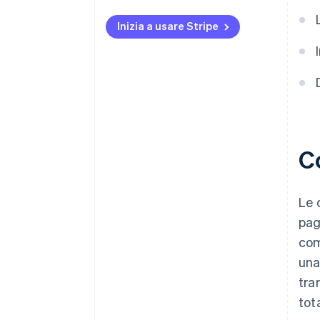
Prendi una decisione
Inizia a usare Stripe
C
Le 
pag
com
una
tra
tot