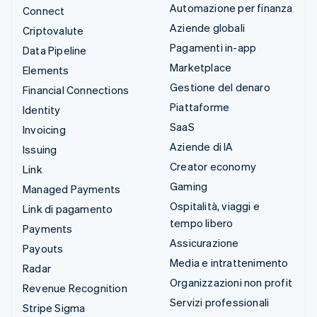
Automazione per finanza
Connect
Aziende globali
Criptovalute
Pagamenti in-app
Data Pipeline
Marketplace
Elements
Gestione del denaro
Financial Connections
Piattaforme
Identity
SaaS
Invoicing
Aziende di IA
Issuing
Creator economy
Link
Gaming
Managed Payments
Ospitalità, viaggi e
Link di pagamento
tempo libero
Payments
Assicurazione
Payouts
Media e intrattenimento
Radar
Organizzazioni non profit
Revenue Recognition
Servizi professionali
Stripe Sigma