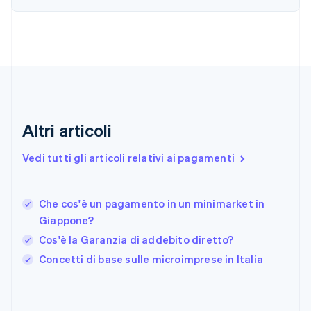
English
Emirati Arabi Uniti
English
Estonia
English
Finlandia
English
Svenska
Francia
Altri articoli
Français
English
Germania
Vedi tutti gli articoli relativi ai pagamenti
Deutsch
English
Giappone
日本語
English
Gibilterra
Che cos'è un pagamento in un minimarket in
English
Giappone?
Grecia
Cos'è la Garanzia di addebito diretto?
English
India
Concetti di base sulle microimprese in Italia
English
Irlanda
English
Italia