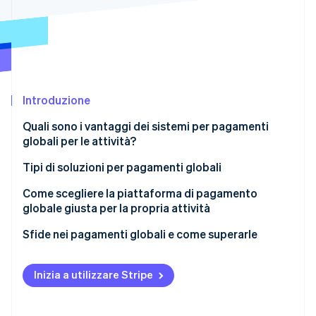
Scopri cosa ti aspetta
Radar
Ecosistema
Prevenzione delle frodi
Partner
Atlas
Stripe App Marketplace
Costituzione di start-up
Introduzione
Climate
Rimozione del carbonio
Quali sono i vantaggi dei sistemi per pagamenti
Identity
globali per le attività?
Verifica online dell'identità
Tipi di soluzioni per pagamenti globali
Come scegliere la piattaforma di pagamento
globale giusta per la propria attività
Stripe Sessions 2026
Sfide nei pagamenti globali e come superarle
Scopri come Stripe sta costruendo l'infrastruttura economi
Guarda ora
Conformità normativa
Inizia a utilizzare Stripe
Gestione multivaluta
Prevenzione delle frodi