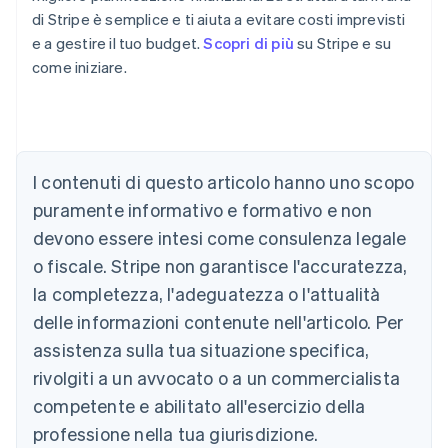
di Stripe è semplice e ti aiuta a evitare costi imprevisti
e a gestire il tuo budget.
Scopri di più
su Stripe e su
come iniziare.
Australia
English
Austria
Deutsch
English
Belgio
I contenuti di questo articolo hanno uno scopo
Nederlands
Français
Deutsch
English
Brasile
puramente informativo e formativo e non
Português
English
devono essere intesi come consulenza legale
Bulgaria
o fiscale. Stripe non garantisce l'accuratezza,
English
Canada
la completezza, l'adeguatezza o l'attualità
English
Français
delle informazioni contenute nell'articolo. Per
Cina continentale
assistenza sulla tua situazione specifica,
简体中文
English
Cipro
rivolgiti a un avvocato o a un commercialista
English
competente e abilitato all'esercizio della
Croazia
English
Italiano
professione nella tua giurisdizione.
Danimarca