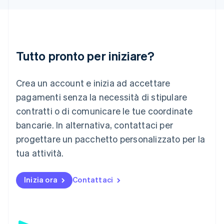
Italiano
English
Lettonia
English
Liechtenstein
Deutsch
English
Tutto pronto per iniziare?
Lituania
English
Crea un account e inizia ad accettare
Lussemburgo
Français
Deutsch
English
pagamenti senza la necessità di stipulare
Malaysia
contratti o di comunicare le tue coordinate
English
简体中文
Malta
bancarie. In alternativa, contattaci per
English
progettare un pacchetto personalizzato per la
Messico
tua attività.
Español
English
Norvegia
English
Inizia ora
Contattaci
Nuova Zelanda
English
Paesi Bassi
Nederlands
English
Polonia