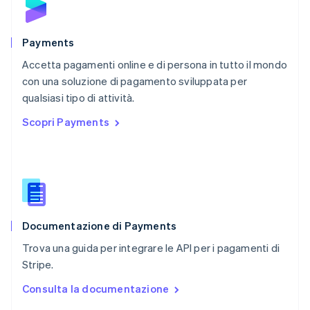
English
Portogallo
Português
English
Payments
RAS di Hong Kong, Cina
Accetta pagamenti online e di persona in tutto il mondo
English
简体中文
con una soluzione di pagamento sviluppata per
Regno Unito
English
qualsiasi tipo di attività.
Repubblica Ceca
Scopri Payments
English
Romania
English
Singapore
English
简体中文
Slovacchia
English
Documentazione di Payments
Slovenia
English
Italiano
Trova una guida per integrare le API per i pagamenti di
Spagna
Stripe.
Español
English
Stati Uniti
Consulta la documentazione
English
Español
简体中文
Svezia