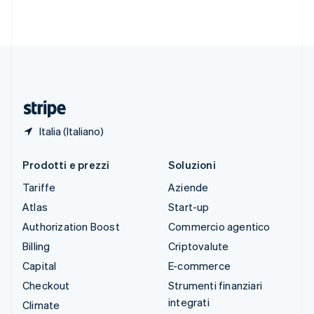
Svenska
English
Svizzera
Deutsch
Français
Italiano
English
Thailandia
ไทย
English
Ungheria
English
Italia (Italiano)
Prodotti e prezzi
Soluzioni
Tariffe
Aziende
Atlas
Start-up
Authorization Boost
Commercio agentico
Billing
Criptovalute
Capital
E-commerce
Checkout
Strumenti finanziari
integrati
Climate