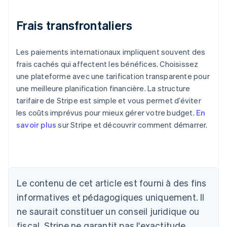
Frais transfrontaliers
Les paiements internationaux impliquent souvent des
frais cachés qui affectent les bénéfices. Choisissez
une plateforme avec une tarification transparente pour
une meilleure planification financière. La structure
tarifaire de Stripe est simple et vous permet d’éviter
les coûts imprévus pour mieux gérer votre budget.
En
savoir plus
sur Stripe et découvrir comment démarrer.
Allemagne
Deutsch
English
Australie
English
Autriche
Le contenu de cet article est fourni à des fins
Deutsch
English
Belgique
informatives et pédagogiques uniquement. Il
Nederlands
Français
Deutsch
English
ne saurait constituer un conseil juridique ou
Brésil
fiscal. Stripe ne garantit pas l'exactitude,
Português
English