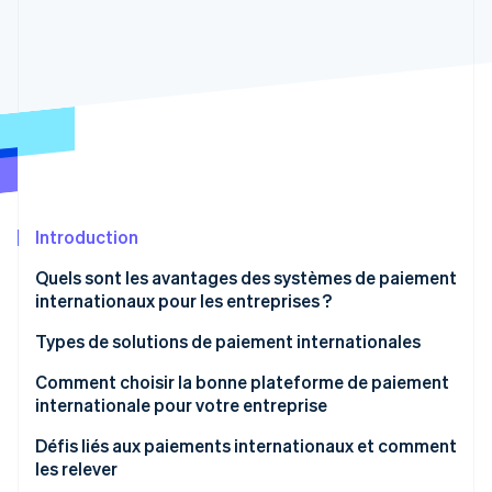
Découvrez les prochaines évolutions
Commerce en ligne
Radar
Prévention de la fraude
Écosystème
Atlas
Constitution de start-up
Partenaires
Climate
Stripe App Marketplace
Élimination du carbone
Identity
Vérification de l'identité
Introduction
Quels sont les avantages des systèmes de paiement
internationaux pour les entreprises ?
Types de solutions de paiement internationales
Stripe Sessions 2026
Découvrez comment Stripe construit l’infrastructure écono
Comment choisir la bonne plateforme de paiement
Regarder la vidéo
internationale pour votre entreprise
Défis liés aux paiements internationaux et comment
les relever