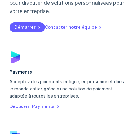
pour discuter de solutions personnalisées pour
Luxembourg
votre entreprise.
Français
Deutsch
English
Malaisie
English
简体中文
Démarrer
Contacter notre équipe
Malte
English
Mexique
Español
English
Norvège
English
Nouvelle-Zélande
English
Payments
Pays-Bas
Acceptez des paiements en ligne, en personne et dans
Nederlands
English
le monde entier, grâce à une solution de paiement
Pologne
English
adaptée à toutes les entreprises.
Portugal
Découvrir Payments
Português
English
R.A.S. de Hong Kong, Chine
English
简体中文
République tchèque
English