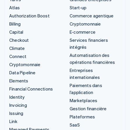
Atlas
Start-up
Authorization Boost
Commerce agentique
Billing
Cryptomonnaie
Capital
E-commerce
Checkout
Services financiers
intégrés
Climate
Automatisation des
Connect
opérations financières
Cryptomonnaie
Entreprises
Data Pipeline
internationales
Elements
Paiements dans
Financial Connections
l’application
Identity
Marketplaces
Invoicing
Gestion financière
Issuing
Plateformes
Link
SaaS
Managed Payments