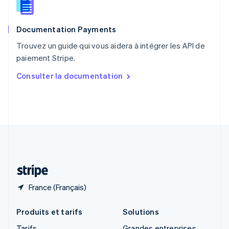
Roumanie
English
Documentation Payments
Royaume-Uni
English
Trouvez un guide qui vous aidera à intégrer les API de
Singapour
paiement Stripe.
English
简体中文
Slovaquie
Consulter la documentation
English
Slovénie
English
Italiano
Suède
Svenska
English
Suisse
Deutsch
Français
Italiano
English
Thaïlande
ไทย
English
France (Français)
Produits et tarifs
Solutions
Tarifs
Grandes entreprises