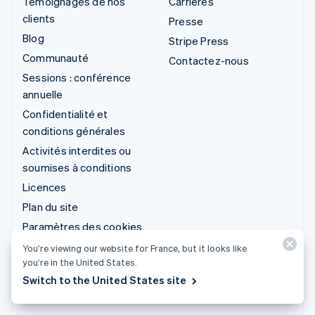
Témoignages de nos
Carrières
clients
Presse
Blog
Stripe Press
Communauté
Contactez-nous
Sessions : conférence
annuelle
Confidentialité et
conditions générales
Activités interdites ou
soumises à conditions
Licences
Plan du site
Paramètres des cookies
Mentions légales
You’re viewing our website for France, but it looks like
you’re in the United States.
Plus de ressources
Switch to the United States site
Service d'assistance