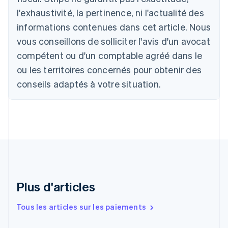
Bulgarie
l'exhaustivité, la pertinence, ni l'actualité des
English
informations contenues dans cet article. Nous
Canada
vous conseillons de solliciter l'avis d'un avocat
English
Français
Chine continentale
compétent ou d'un comptable agréé dans le
简体中文
English
ou les territoires concernés pour obtenir des
Chypre
English
conseils adaptés à votre situation.
Croatie
English
Italiano
Danemark
English
Émirats arabes unis
English
Espagne
Español
English
Estonie
Plus d'articles
English
États-Unis
Tous les articles sur les paiements
English
Español
简体中文
Finlande
English
Svenska