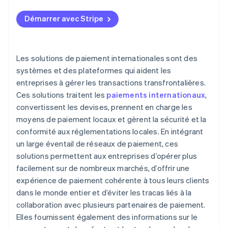
Conformité réglementaire
Démarrer avec Stripe
Gestion de plusieurs devises
Prévention de la fraude
Les solutions de paiement internationales sont des
Expérience client
systèmes et des plateformes qui aident les
entreprises à gérer les transactions transfrontalières.
Défis opérationnels
Ces solutions traitent les
paiements internationaux
,
Frais transfrontaliers
convertissent les devises, prennent en charge les
moyens de paiement locaux et gèrent la sécurité et la
conformité aux réglementations locales. En intégrant
un large éventail de réseaux de paiement, ces
solutions permettent aux entreprises d’opérer plus
facilement sur de nombreux marchés, d’offrir une
expérience de paiement cohérente à tous leurs clients
dans le monde entier et d’éviter les tracas liés à la
collaboration avec plusieurs partenaires de paiement.
Elles fournissent également des informations sur le