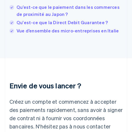
France
Qu’est-ce que le paiement dans les commerces
Français
English
de proximité au Japon ?
Gibraltar
Qu'est-ce que la Direct Debit Guarantee ?
English
Grèce
Vue d’ensemble des micro-entreprises en Italie
English
Hongrie
English
Inde
English
Irlande
English
Italie
Italiano
English
Envie de vous lancer ?
Japon
日本語
English
Créez un compte et commencez à accepter
Lettonie
English
des paiements rapidement, sans avoir à signer
Liechtenstein
de contrat ni à fournir vos coordonnées
Deutsch
English
Lituanie
bancaires. N'hésitez pas à nous contacter
English