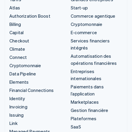
Atlas
Start-up
Authorization Boost
Commerce agentique
Billing
Cryptomonnaie
Capital
E-commerce
Checkout
Services financiers
intégrés
Climate
Automatisation des
Connect
opérations financières
Cryptomonnaie
Entreprises
Data Pipeline
internationales
Elements
Paiements dans
Financial Connections
l’application
Identity
Marketplaces
Invoicing
Gestion financière
Issuing
Plateformes
Link
SaaS
Managed Payments