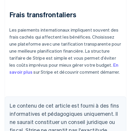
Frais transfrontaliers
Les paiements internationaux impliquent souvent des
frais cachés qui affectent les bénéfices. Choisissez
une plateforme avec une tarification transparente pour
une meilleure planification financière. La structure
tarifaire de Stripe est simple et vous permet d’éviter
les coûts imprévus pour mieux gérer votre budget.
En
savoir plus
sur Stripe et découvrir comment démarrer.
Allemagne
Deutsch
English
Australie
English
Autriche
Le contenu de cet article est fourni à des fins
Deutsch
English
Belgique
informatives et pédagogiques uniquement. Il
Nederlands
Français
Deutsch
English
ne saurait constituer un conseil juridique ou
Brésil
fiscal. Stripe ne garantit pas l'exactitude,
Português
English