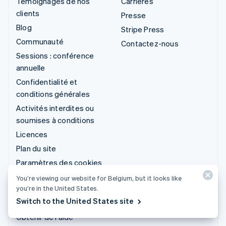
Témoignages de nos
Carrières
clients
Presse
Blog
Stripe Press
Communauté
Contactez-nous
Sessions : conférence
annuelle
Confidentialité et
conditions générales
Activités interdites ou
soumises à conditions
Licences
Plan du site
Paramètres des cookies
Plus de ressources
You’re viewing our website for Belgium, but it looks like
you’re in the United States.
Service d'assistance
Switch to the United States site
Obtenir de l'aide