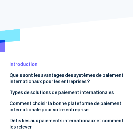
Découvrez les prochaines évolutions
Commerce en ligne
Radar
Prévention de la fraude
Écosystème
Atlas
Constitution de start-up
Partenaires
Climate
Stripe App Marketplace
Élimination du carbone
Identity
Vérification de l'identité
Introduction
Quels sont les avantages des systèmes de paiement
internationaux pour les entreprises ?
Types de solutions de paiement internationales
Stripe Sessions 2026
Découvrez comment Stripe construit l’infrastructure écono
Comment choisir la bonne plateforme de paiement
Regarder la vidéo
internationale pour votre entreprise
Défis liés aux paiements internationaux et comment
les relever