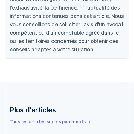
Bulgarie
l'exhaustivité, la pertinence, ni l'actualité des
English
informations contenues dans cet article. Nous
Canada
vous conseillons de solliciter l'avis d'un avocat
English
Français
Chine continentale
compétent ou d'un comptable agréé dans le
简体中文
English
ou les territoires concernés pour obtenir des
Chypre
English
conseils adaptés à votre situation.
Croatie
English
Italiano
Danemark
English
Émirats arabes unis
English
Espagne
Español
English
Estonie
Plus d'articles
English
États-Unis
Tous les articles sur les paiements
English
Español
简体中文
Finlande
English
Svenska