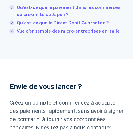
France
Qu’est-ce que le paiement dans les commerces
Français
English
de proximité au Japon ?
Gibraltar
Qu'est-ce que la Direct Debit Guarantee ?
English
Grèce
Vue d’ensemble des micro-entreprises en Italie
English
Hongrie
English
Inde
English
Irlande
English
Italie
Italiano
English
Envie de vous lancer ?
Japon
日本語
English
Créez un compte et commencez à accepter
Lettonie
English
des paiements rapidement, sans avoir à signer
Liechtenstein
de contrat ni à fournir vos coordonnées
Deutsch
English
Lituanie
bancaires. N'hésitez pas à nous contacter
English