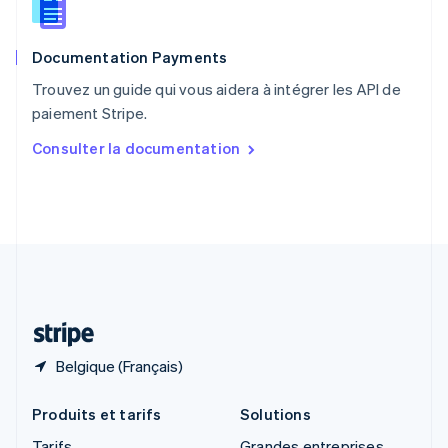
Roumanie
English
Documentation Payments
Royaume-Uni
English
Trouvez un guide qui vous aidera à intégrer les API de
Singapour
paiement Stripe.
English
简体中文
Slovaquie
Consulter la documentation
English
Slovénie
English
Italiano
Suède
Svenska
English
Suisse
Deutsch
Français
Italiano
English
Thaïlande
ไทย
English
Belgique (Français)
Produits et tarifs
Solutions
Tarifs
Grandes entreprises