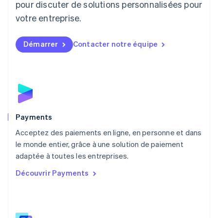
pour discuter de solutions personnalisées pour
Luxembourg
votre entreprise.
Français
Deutsch
English
Malaisie
English
简体中文
Démarrer
Contacter notre équipe
Malte
English
Mexique
Español
English
Norvège
English
Nouvelle-Zélande
English
Payments
Pays-Bas
Acceptez des paiements en ligne, en personne et dans
Nederlands
English
le monde entier, grâce à une solution de paiement
Pologne
English
adaptée à toutes les entreprises.
Portugal
Découvrir Payments
Português
English
R.A.S. de Hong Kong, Chine
English
简体中文
République tchèque
English