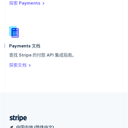
探索 Payments
西班牙
Español
English
新加坡
English
简体中文
新西兰
English
匈牙利
English
Payments 文档
意大利
查找 Stripe 的付款 API 集成指南。
Italiano
English
印度
探索文档
English
英国
English
直布罗陀
English
中国内地
简体中文
English
中国香港特别行政区
English
简体中文
中国内地 (简体中文)