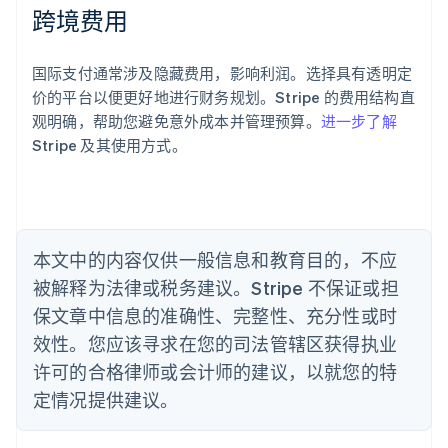
跨境费用
奥地利
Deutsch
English
澳大利亚
国际支付通常涉及隐藏费用，影响利润。选择具有透明定
English
巴西
价的平台以便更好地进行财务规划。Stripe 的费用结构直
Português
English
观明确，帮助您避免意外成本并管理预算。
进一步了解
保加利亚
Stripe 及其使用方式。
English
比利时
Nederlands
Français
Deutsch
English
波兰
English
丹麦
本文中的内容仅供一般信息和教育目的，不应
English
被解释为法律或税务建议。Stripe 不保证或担
德国
保文章中信息的准确性、完整性、充分性或时
Deutsch
English
法国
效性。您应该寻求在您的司法管辖区获得执业
Français
English
许可的合格律师或会计师的建议，以就您的特
芬兰
定情况提供建议。
English
Svenska
荷兰
Nederlands
English