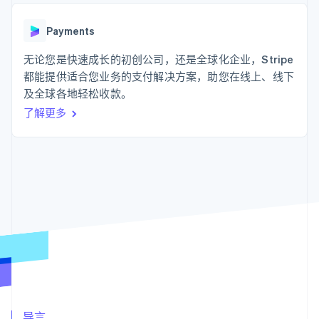
支付成功率优
Stripe Sigma
产品路线图
SaaS
化
自定义报告
Sessions 年度大会
Link
Data Pipeline
Payments
招聘
加速结账
数据同步
资讯中心
资源
无论您是快速成长的初创公司，还是全球化企业，Stripe
Stripe Press
按行业
都能提供适合您业务的支付解决方案，助您在线上、线下
应用集成
及全球各地轻松收款。
AI 企业
代码示例
更多
创作者经济
开发者博客
联系
了解更多
Product roadmap
游戏
API 状态
了解未来规划
酒店、旅游与休闲
联系销售
保险
Radar
成为合作伙伴
媒体与娱乐
欺诈防范
非营利组织
Atlas
专业服务
初创企业注册
公共部门
零售
Climate
碳移除
生态系统
合作伙伴
Stripe App Marketplace
Stripe Sessions 2026
导言