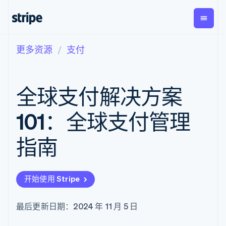
更多资源
支付
按企业阶段
文档
学习
支付
营收
资金管
平台
理
易市
大型企业
Stripe 文档
博客
Payments
Billing
初创企业
API 参考文档
客户案例
全球支付解决方案
在线支付
经常性收入
Global
Conn
库与 SDK
指南
Payment links
Metronome
Payouts
Stripe Apps
按用量计费
平台
101：全球支付管理
无代码支付
Subscriptions
向第三
按应用场景
Checkout
方打款
支持
预构建支付界
订阅管理
指南
指南
智能体商务
面
Invoicing
加密货币
获取支持
一次性或定期
Elements
电子商务
接受线上付款
托管支持方案
灵活的 UI 组件
账单
嵌入式金融
实施预置结账流程
专业服务
Payment
Tax
开始使用 Stripe
财务自动化
构建平台或交易市场
methods
销售税和增值
全球化企业
管理订阅
接入 125+ 种支
税自动化
应用内支付
提供按用量计费
付方式
Revenue
最后更新日期：2024 年 11 月 5 日
交易市场
发行稳定币支持的支付卡
Authorization
Recognition
公司
资金管理
通过智能体配置和管理服
Boost
会计自动化
平台
务