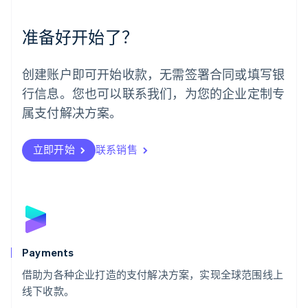
墨西哥
Español
English
准备好开始了？
挪威
English
葡萄牙
创建账户即可开始收款，无需签署合同或填写银
Português
English
行信息。您也可以联系我们，为您的企业定制专
日本
日本語
English
属支付解决方案。
瑞典
Svenska
English
瑞士
立即开始
联系销售
Deutsch
Français
Italiano
English
塞浦路斯
English
斯洛伐克
English
斯洛文尼亚
English
Italiano
Payments
泰国
ไทย
English
借助为各种企业打造的支付解决方案，实现全球范围线上
希腊
线下收款。
English