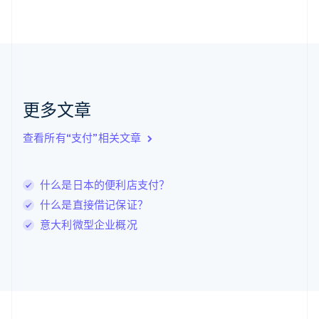
加拿大
English
Français
捷克
English
克罗地亚
English
Italiano
拉脱维亚
更多文章
English
立陶宛
查看所有“支付”相关文章
English
列支敦士登
Deutsch
English
卢森堡
什么是日本的便利店支付？
Français
Deutsch
English
什么是直接借记保证？
罗马尼亚
意大利微型企业概况
English
马尔他
English
马来西亚
English
简体中文
美国
English
Español
简体中文