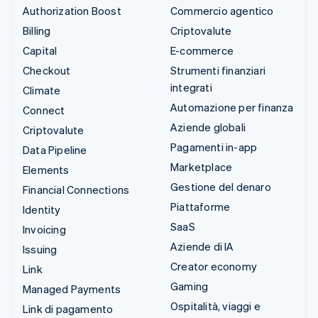
Authorization Boost
Commercio agentico
Billing
Criptovalute
Capital
E-commerce
Checkout
Strumenti finanziari
integrati
Climate
Automazione per finanza
Connect
Aziende globali
Criptovalute
Pagamenti in-app
Data Pipeline
Marketplace
Elements
Gestione del denaro
Financial Connections
Piattaforme
Identity
SaaS
Invoicing
Aziende di IA
Issuing
Creator economy
Link
Gaming
Managed Payments
Ospitalità, viaggi e
Link di pagamento