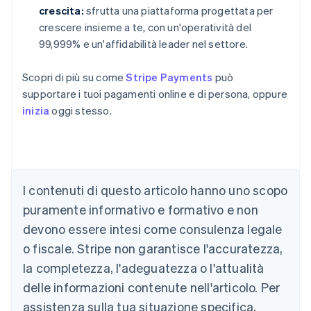
crescita:
sfrutta una piattaforma progettata per
crescere insieme a te, con un'operatività del
99,999% e un'affidabilità leader nel settore.
Scopri di più su come
Stripe Payments
può
supportare i tuoi pagamenti online e di persona, oppure
inizia
oggi stesso.
Australia
English
Austria
I contenuti di questo articolo hanno uno scopo
Deutsch
English
puramente informativo e formativo e non
Belgio
devono essere intesi come consulenza legale
Nederlands
Français
Deutsch
English
Brasile
o fiscale. Stripe non garantisce l'accuratezza,
Português
English
la completezza, l'adeguatezza o l'attualità
Bulgaria
English
delle informazioni contenute nell'articolo. Per
Canada
assistenza sulla tua situazione specifica,
English
Français