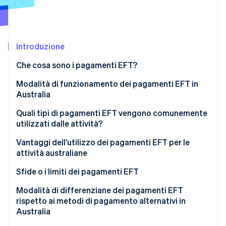
Scopri cosa ti aspetta
Radar
Ecosistema
Prevenzione delle frodi
Introduzione
Partner
Atlas
Stripe App Marketplace
Costituzione di start-up
Che cosa sono i pagamenti EFT?
Climate
Rimozione del carbonio
Modalità di funzionamento dei pagamenti EFT in
Australia
Identity
Verifica online dell'identità
Quali tipi di pagamenti EFT vengono comunemente
utilizzati dalle attività?
Addebito diretto BECS e accredito diretto
Vantaggi dell’utilizzo dei pagamenti EFT per le
attività australiane
PayTo
Stripe Sessions 2026
Sfide o i limiti dei pagamenti EFT
Scopri come Stripe sta costruendo l'infrastruttura economi
BPAY
Guarda ora
Modalità di differenziane dei pagamenti EFT
PayID
rispetto ai metodi di pagamento alternativi in
Australia
Pagamenti con carta