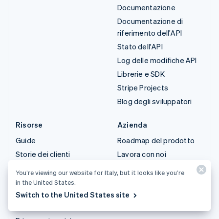
Documentazione
Documentazione di
riferimento dell'API
Stato dell'API
Log delle modifiche API
Librerie e SDK
Stripe Projects
Blog degli sviluppatori
Risorse
Azienda
Guide
Roadmap del prodotto
Storie dei clienti
Lavora con noi
Blog
Sala stampa
You’re viewing our website for Italy, but it looks like you’re
Community
Stripe Press
in the United States.
Switch to the United States site
Conferenza annuale
Contattaci
Sessions