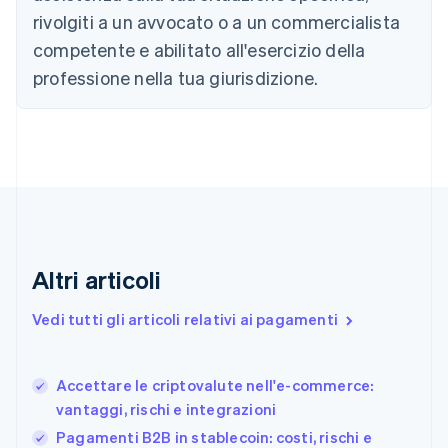
Cina continentale
rivolgiti a un avvocato o a un commercialista
简体中文
English
competente e abilitato all'esercizio della
Cipro
professione nella tua giurisdizione.
English
Croazia
English
Italiano
Danimarca
English
Emirati Arabi Uniti
English
Estonia
English
Finlandia
Altri articoli
English
Svenska
Francia
Vedi tutti gli articoli relativi ai pagamenti
Français
English
Germania
Deutsch
English
Accettare le criptovalute nell'e-commerce:
Giappone
日本語
English
vantaggi, rischi e integrazioni
Gibilterra
Pagamenti B2B in stablecoin: costi, rischi e
English