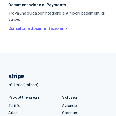
Documentazione di Payments
Slovenia
English
Italiano
Trova una guida per integrare le API per i pagamenti di
Spagna
Stripe.
Español
English
Stati Uniti
Consulta la documentazione
English
Español
简体中文
Svezia
Svenska
English
Svizzera
Deutsch
Français
Italiano
English
Thailandia
ไทย
English
Ungheria
English
Italia (Italiano)
Prodotti e prezzi
Soluzioni
Tariffe
Aziende
Atlas
Start-up