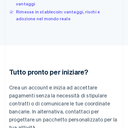
vantaggi
Grecia
English
Rimesse in stablecoin: vantaggi, rischi e
India
adozione nel mondo reale
English
Irlanda
English
Italia
Italiano
English
Lettonia
English
Liechtenstein
Deutsch
English
Tutto pronto per iniziare?
Lituania
English
Crea un account e inizia ad accettare
Lussemburgo
Français
Deutsch
English
pagamenti senza la necessità di stipulare
Malaysia
contratti o di comunicare le tue coordinate
English
简体中文
Malta
bancarie. In alternativa, contattaci per
English
progettare un pacchetto personalizzato per la
Messico
tua attività.
Español
English