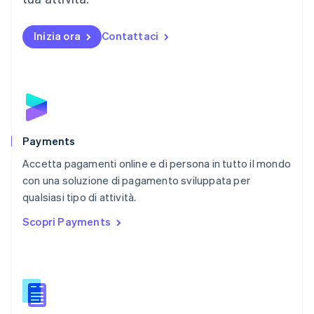
Norvegia
English
Inizia ora
Contattaci
Nuova Zelanda
English
Paesi Bassi
Nederlands
English
Polonia
English
Portogallo
Português
English
Payments
RAS di Hong Kong, Cina
Accetta pagamenti online e di persona in tutto il mondo
English
简体中文
con una soluzione di pagamento sviluppata per
Regno Unito
English
qualsiasi tipo di attività.
Repubblica Ceca
Scopri Payments
English
Romania
English
Singapore
English
简体中文
Slovacchia
English