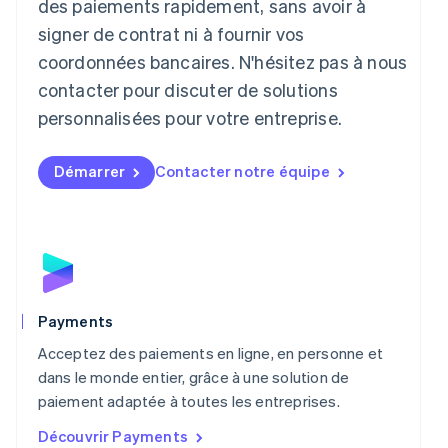
des paiements rapidement, sans avoir à
Liechtenstein
signer de contrat ni à fournir vos
Deutsch
English
Lituanie
coordonnées bancaires. N'hésitez pas à nous
English
contacter pour discuter de solutions
Luxembourg
personnalisées pour votre entreprise.
Français
Deutsch
English
Malaisie
English
简体中文
Démarrer
Contacter notre équipe
Malte
English
Mexique
Español
English
Norvège
English
Nouvelle-Zélande
English
Payments
Pays-Bas
Acceptez des paiements en ligne, en personne et
Nederlands
English
Pologne
dans le monde entier, grâce à une solution de
English
paiement adaptée à toutes les entreprises.
Portugal
Découvrir Payments
Português
English