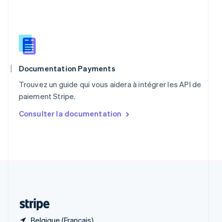
R.A.S. de Hong Kong, Chine
English
简体中文
République tchèque
English
Roumanie
English
Royaume-Uni
Documentation Payments
English
Trouvez un guide qui vous aidera à intégrer les API de
Singapour
paiement Stripe.
English
简体中文
Slovaquie
Consulter la documentation
English
Slovénie
English
Italiano
Suède
Svenska
English
Suisse
Deutsch
Français
Italiano
English
Thaïlande
ไทย
English
Belgique (Français)