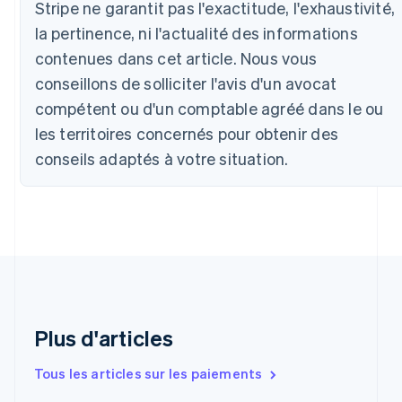
Stripe ne garantit pas l'exactitude, l'exhaustivité,
Belgique
la pertinence, ni l'actualité des informations
Nederlands
Français
Deutsch
English
Brésil
contenues dans cet article. Nous vous
Português
English
conseillons de solliciter l'avis d'un avocat
Bulgarie
English
compétent ou d'un comptable agréé dans le ou
Canada
les territoires concernés pour obtenir des
English
Français
conseils adaptés à votre situation.
Chine continentale
简体中文
English
Chypre
English
Croatie
English
Italiano
Danemark
English
Émirats arabes unis
English
Plus d'articles
Espagne
Español
English
Tous les articles sur les paiements
Estonie
English