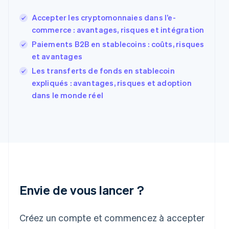
États-Unis
Accepter les cryptomonnaies dans l’e-
English
Español
简体中文
Finlande
commerce : avantages, risques et intégration
English
Svenska
Paiements B2B en stablecoins : coûts, risques
France
et avantages
Français
English
Gibraltar
Les transferts de fonds en stablecoin
English
expliqués : avantages, risques et adoption
Grèce
dans le monde réel
English
Hongrie
English
Inde
English
Irlande
English
Italie
Italiano
English
Envie de vous lancer ?
Japon
日本語
English
Créez un compte et commencez à accepter
Lettonie
English