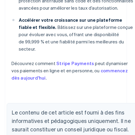
protection antifraude sans code et des fonctionnalités
avancées pour améliorer les taux d’autorisation.
Accélérer votre croissance sur une plateforme
fiable et flexible.
Bâtissez sur une plateforme conçue
pour évoluer avec vous, offrant une disponibilité
de 99,999 % et une fiabilité parmi les meilleures du
secteur.
Découvrez comment
Stripe Payments
peut dynamiser
vos paiements en ligne et en personne, ou
commencez
dès aujourd’hui
.
Allemagne
Deutsch
English
Le contenu de cet article est fourni à des fins
Australie
informatives et pédagogiques uniquement. Il ne
English
Autriche
saurait constituer un conseil juridique ou fiscal.
Deutsch
English