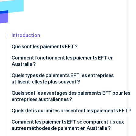
Découvrez les prochaines évolutions
Commerce en ligne
Radar
Prévention de la fraude
Écosystème
Atlas
Constitution de start-up
Introduction
Partenaires
Climate
Stripe App
Que sont les paiements EFT ?
Élimination du carbone
Marketplace
Comment fonctionnent les paiements EFT en
Identity
Vérification de l'identité
Australie ?
Quels types de paiements EFT les entreprises
utilisent-elles le plus souvent ?
Prélèvement automatique BECS et crédit automatique
Quels sont les avantages des paiements EFT pour les
Stripe Sessions 2026
entreprises australiennes ?
PayTo
Découvrez comment Stripe construit l’infrastructure écon
Quels défis ou limites présentent les paiements EFT ?
Regarder la vidéo
BPAY
Comment les paiements EFT se comparent-ils aux
PayID
autres méthodes de paiement en Australie ?