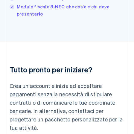
日本語
English
Modulo fiscale 8-NEC: che cos'è e chi deve
Gibilterra
presentarlo
English
Grecia
English
India
English
Irlanda
English
Italia
Italiano
English
Tutto pronto per iniziare?
Lettonia
English
Liechtenstein
Crea un account e inizia ad accettare
Deutsch
English
Lituania
pagamenti senza la necessità di stipulare
English
contratti o di comunicare le tue coordinate
Lussemburgo
bancarie. In alternativa, contattaci per
Français
Deutsch
English
progettare un pacchetto personalizzato per la
Malaysia
English
简体中文
tua attività.
Malta