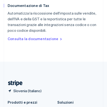
English
简体中文
Documentazione di Tax
Slovacchia
English
Automatizza la riscossione dell'imposta sulle vendite,
Slovenia
dell'IVA e della GST e la reportistica per tutte le
English
Italiano
transazioni grazie alle integrazioni senza codice o con
Spagna
poco codice disponibili.
Español
English
Stati Uniti
Consulta la documentazione
English
Español
简体中文
Svezia
Svenska
English
Svizzera
Deutsch
Français
Italiano
English
Thailandia
ไทย
English
Ungheria
English
Slovenia (Italiano)
Prodotti e prezzi
Soluzioni