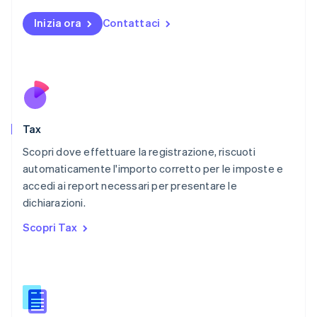
English
Messico
Inizia ora
Contattaci
Español
English
Norvegia
English
Nuova Zelanda
English
Paesi Bassi
Nederlands
English
Tax
Polonia
English
Scopri dove effettuare la registrazione, riscuoti
Portogallo
automaticamente l'importo corretto per le imposte e
Português
English
accedi ai report necessari per presentare le
RAS di Hong Kong, Cina
dichiarazioni.
English
简体中文
Regno Unito
Scopri Tax
English
Repubblica Ceca
English
Romania
English
Singapore