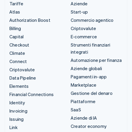
Tariffe
Aziende
Atlas
Start-up
Authorization Boost
Commercio agentico
Billing
Criptovalute
Capital
E-commerce
Checkout
Strumenti finanziari
integrati
Climate
Automazione per finanza
Connect
Aziende globali
Criptovalute
Pagamenti in-app
Data Pipeline
Marketplace
Elements
Gestione del denaro
Financial Connections
Piattaforme
Identity
SaaS
Invoicing
Aziende di IA
Issuing
Creator economy
Link