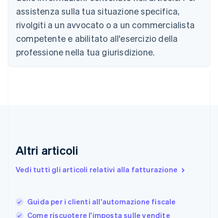
English
assistenza sulla tua situazione specifica,
Canada
rivolgiti a un avvocato o a un commercialista
English
Français
Cina continentale
competente e abilitato all'esercizio della
简体中文
English
professione nella tua giurisdizione.
Cipro
English
Croazia
English
Italiano
Danimarca
English
Emirati Arabi Uniti
English
Estonia
English
Altri articoli
Finlandia
English
Svenska
Vedi tutti gli articoli relativi alla fatturazione
Francia
Français
English
Germania
Guida per i clienti all'automazione fiscale
Deutsch
English
Giappone
Come riscuotere l'imposta sulle vendite