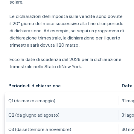
solare.
Le dichiarazioni dell'imposta sulle vendite sono dovute
il 20° giorno del mese successivo alla fine di un periodo
di dichiarazione. Ad esempio, se segui un programma di
dichiarazione trimestrale, la dichiarazione per il quarto
trimestre sarà dovuta il 20 marzo.
Ecco le date di scadenza del 2026 per la dichiarazione
trimestrale nello Stato di New York.
Periodo di dichiarazione
Data 
Q1 (da marzo a maggio)
31 ma
Q2 (da giugno ad agosto)
31 ag
Q3 (da settembre a novembre)
30 n