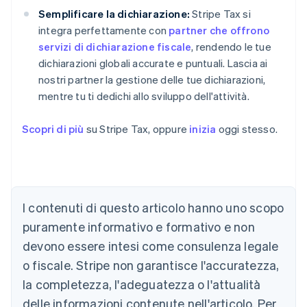
Semplificare la dichiarazione:
Stripe Tax si
integra perfettamente con
partner che offrono
servizi di dichiarazione fiscale
, rendendo le tue
dichiarazioni globali accurate e puntuali. Lascia ai
nostri partner la gestione delle tue dichiarazioni,
mentre tu ti dedichi allo sviluppo dell'attività.
Scopri di più
su Stripe Tax, oppure
inizia
oggi stesso.
Australia
I contenuti di questo articolo hanno uno scopo
English
Austria
puramente informativo e formativo e non
Deutsch
English
devono essere intesi come consulenza legale
Belgio
Nederlands
Français
Deutsch
English
o fiscale. Stripe non garantisce l'accuratezza,
Brasile
la completezza, l'adeguatezza o l'attualità
Português
English
Bulgaria
delle informazioni contenute nell'articolo. Per