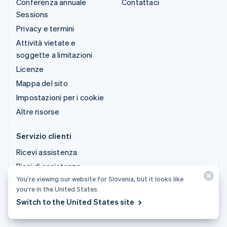
Conferenza annuale
Contattaci
Sessions
Privacy e termini
Attività vietate e
soggette a limitazioni
Licenze
Mappa del sito
Impostazioni per i cookie
Altre risorse
Servizio clienti
Ricevi assistenza
Piani di assistenza
gestita
You’re viewing our website for Slovenia, but it looks like
you’re in the United States.
Switch to the United States site
© 2026 Stripe, LLC