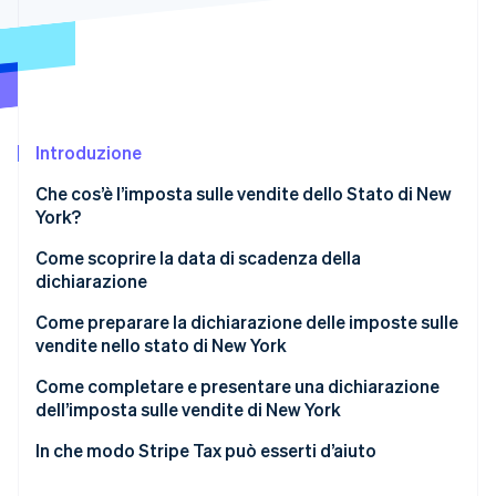
Scopri cosa ti aspetta
Radar
Ecosistema
Prevenzione delle frodi
Partner
Atlas
Stripe App Marketplace
Costituzione di start-up
Introduzione
Climate
Rimozione del carbonio
Che cos’è l’imposta sulle vendite dello Stato di New
Identity
York?
Verifica online dell'identità
Come scoprire la data di scadenza della
dichiarazione
Requisiti di pagamento anticipato dell’imposta sulle
Come preparare la dichiarazione delle imposte sulle
vendite di New York
vendite nello stato di New York
Stripe Sessions 2026
Scopri come Stripe sta costruendo l'infrastruttura economi
Identifica le transazioni di vendita imponibili ed
Come completare e presentare una dichiarazione
Guarda ora
esenti
dell’imposta sulle vendite di New York
Identifica e applica le aliquote dell’imposta sulle
In che modo Stripe Tax può esserti d’aiuto
vendite locali per giurisdizione