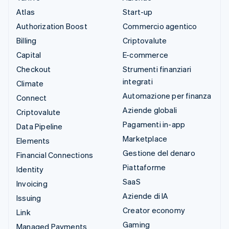
Atlas
Start-up
Authorization Boost
Commercio agentico
Billing
Criptovalute
Capital
E-commerce
Checkout
Strumenti finanziari
integrati
Climate
Automazione per finanza
Connect
Aziende globali
Criptovalute
Pagamenti in-app
Data Pipeline
Marketplace
Elements
Gestione del denaro
Financial Connections
Piattaforme
Identity
SaaS
Invoicing
Aziende di IA
Issuing
Creator economy
Link
Gaming
Managed Payments