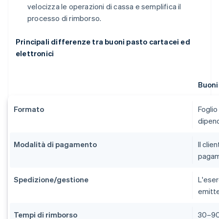
velocizza le operazioni di cassa e semplifica il
processo di rimborso.
Principali differenze tra buoni pasto cartacei ed
elettronici
Buoni
Formato
Foglio
dipen
Modalità di pagamento
Il cli
paga
Spedizione/gestione
L'eser
emitt
Tempi di rimborso
30–90 