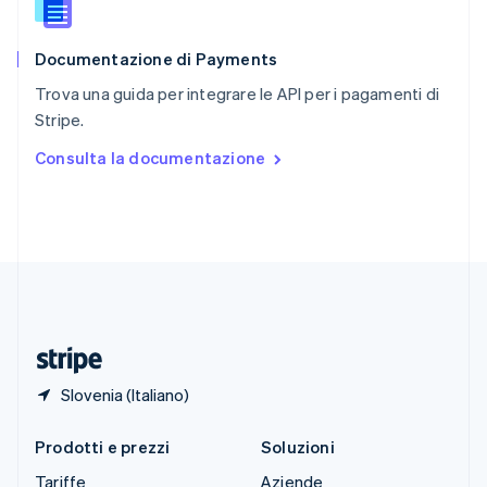
Slovacchia
English
Documentazione di Payments
Slovenia
English
Italiano
Trova una guida per integrare le API per i pagamenti di
Spagna
Stripe.
Español
English
Stati Uniti
Consulta la documentazione
English
Español
简体中文
Svezia
Svenska
English
Svizzera
Deutsch
Français
Italiano
English
Thailandia
ไทย
English
Ungheria
English
Slovenia (Italiano)
Prodotti e prezzi
Soluzioni
Tariffe
Aziende