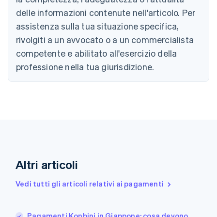
Canada
delle informazioni contenute nell'articolo. Per
English
Français
assistenza sulla tua situazione specifica,
Cina continentale
简体中文
English
rivolgiti a un avvocato o a un commercialista
Cipro
competente e abilitato all'esercizio della
English
Croazia
professione nella tua giurisdizione.
English
Italiano
Danimarca
English
Emirati Arabi Uniti
English
Estonia
English
Finlandia
English
Svenska
Altri articoli
Francia
Français
English
Vedi tutti gli articoli relativi ai pagamenti
Germania
Deutsch
English
Giappone
日本語
English
Pagamenti Konbini in Giappone: cosa devono