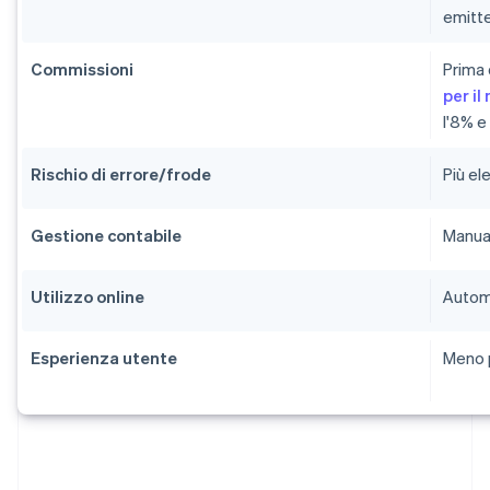
emitt
Commissioni
Prima 
per i
l'8% e
Rischio di errore/frode
Più ele
Gestione contabile
Manual
Utilizzo online
Automa
Esperienza utente
Meno p