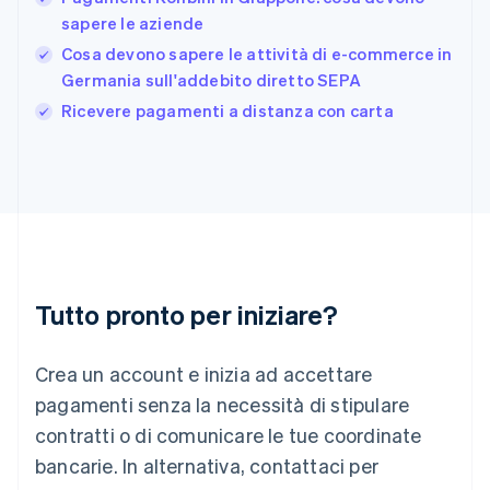
Gibilterra
sapere le aziende
English
Cosa devono sapere le attività di e-commerce in
Grecia
Germania sull'addebito diretto SEPA
English
India
Ricevere pagamenti a distanza con carta
English
Irlanda
English
Italia
Italiano
English
Lettonia
English
Liechtenstein
Deutsch
English
Tutto pronto per iniziare?
Lituania
English
Crea un account e inizia ad accettare
Lussemburgo
Français
Deutsch
English
pagamenti senza la necessità di stipulare
Malaysia
contratti o di comunicare le tue coordinate
English
简体中文
Malta
bancarie. In alternativa, contattaci per
English