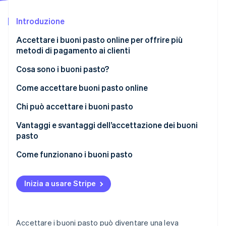
Scopri cosa ti aspetta
Introduzione
Radar
Ecosistema
Prevenzione delle frodi
Accettare i buoni pasto online per offrire più
Partner
Atlas
metodi di pagamento ai clienti
Stripe App Marketplace
Costituzione di start-up
Cosa sono i buoni pasto?
Climate
Rimozione del carbonio
Quali tipi di buoni pasto esistono?
Come accettare buoni pasto online
Identity
Verifica online dell'identità
Cosa fare per accettare buoni pasto?
Chi può accettare i buoni pasto
Quali sono le principali società emittenti di buoni
Vantaggi e svantaggi dell’accettazione dei buoni
pasto
pasto
Quali sono i vantaggi dei buoni pasto?
Come funzionano i buoni pasto
Stripe Sessions 2026
E quali sono invece gli svantaggi dei buoni pasto?
Come funzionano i buoni pasto cartacei
Scopri come Stripe sta costruendo l'infrastruttura economi
Guarda ora
Inizia a usare Stripe
Come funzionano i buoni pasto elettronici
Quanto costa accettare i buoni pasto?
Accettare i buoni pasto può diventare una leva