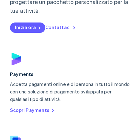
progettare un pacchetto personalizzato per la
Messico
tua attività.
Español
English
Norvegia
English
Inizia ora
Contattaci
Nuova Zelanda
English
Paesi Bassi
Nederlands
English
Polonia
English
Portogallo
Português
English
Payments
RAS di Hong Kong, Cina
Accetta pagamenti online e di persona in tutto il mondo
English
简体中文
con una soluzione di pagamento sviluppata per
Regno Unito
English
qualsiasi tipo di attività.
Repubblica Ceca
Scopri Payments
English
Romania
English
Singapore
English
简体中文