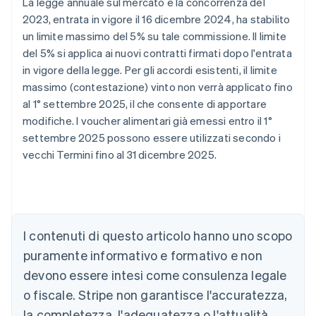
La legge annuale sul mercato e la concorrenza del
2023, entrata in vigore il 16 dicembre 2024, ha stabilito
un limite massimo del 5% su tale commissione. Il limite
del 5% si applica ai nuovi contratti firmati dopo l'entrata
in vigore della legge. Per gli accordi esistenti, il limite
massimo (contestazione) vinto non verrà applicato fino
al 1° settembre 2025, il che consente di apportare
modifiche. I voucher alimentari già emessi entro il 1°
settembre 2025 possono essere utilizzati secondo i
vecchi Termini fino al 31 dicembre 2025.
Australia
English
Austria
Deutsch
English
I contenuti di questo articolo hanno uno scopo
Belgio
puramente informativo e formativo e non
Nederlands
Français
Deutsch
English
Brasile
devono essere intesi come consulenza legale
Português
English
o fiscale. Stripe non garantisce l'accuratezza,
Bulgaria
la completezza, l'adeguatezza o l'attualità
English