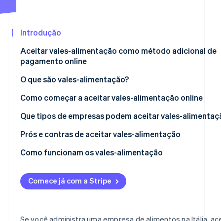
Veja o que está chegando
Radar
Prevenção de fraudes
Introdução
Ecossistema
Atlas
Aceitar vales-alimentação como método adicional de
Parceiros
Incorporação de startups
pagamento online
Stripe App
Climate
Marketplace
O que são vales-alimentação?
Remoção de carbono
Identity
Qual a diferença entre os vales-alimentação impressos
Como começar a aceitar vales-alimentação online
Verificação de identidade
digitais?
Que tipos de empresas podem aceitar vales-alimentaç
O que você precisa fazer para começar a aceitar vales-
Quais são as principais empresas emissoras de vales-
Prós e contras de aceitar vales-alimentação
alimentação?
alimentação na Itália?
Vantagens dos vales-alimentação
Como funcionam os vales-alimentação
Stripe Sessions 2026
Veja como a Stripe está construindo a infraestrutura eco
Desvantagens dos vales-alimentação
Vales-alimentação impressos
Assista agora
Comece já com a Stripe
Vales-alimentação digitais
Quanto custa aceitar vales-alimentação?
Se você administra uma empresa de alimentos na Itália, ace