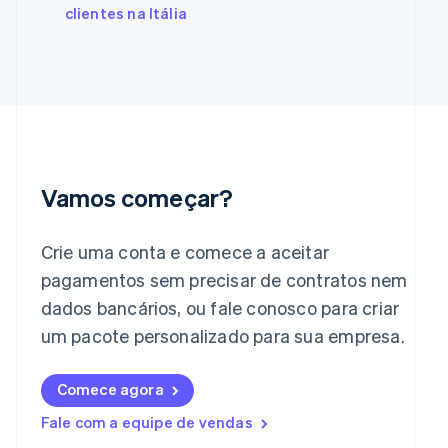
clientes na Itália
Gibraltar
English
Grécia
English
Hungria
English
Índia
English
Irlanda
Vamos começar?
English
Itália
Italiano
English
Crie uma conta e comece a aceitar
Japão
pagamentos sem precisar de contratos nem
日本語
English
dados bancários, ou fale conosco para criar
Letônia
English
um pacote personalizado para sua empresa.
Liechtenstein
Deutsch
English
Lituânia
Comece agora
English
Fale com a equipe de vendas
Luxemburgo
Français
Deutsch
English