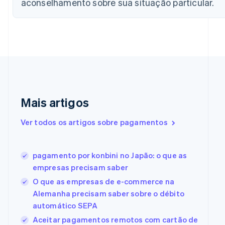
aconselhamento sobre sua situação particular.
Chipre
English
Croácia
English
Italiano
Dinamarca
English
Emirados Árabes Unidos
English
Eslováquia
Mais artigos
English
Eslovênia
Ver todos os artigos sobre pagamentos
English
Italiano
Espanha
Español
English
Estados Unidos
pagamento por konbini no Japão: o que as
English
Español
简体中文
empresas precisam saber
Estônia
O que as empresas de e-commerce na
English
Alemanha precisam saber sobre o débito
Finlândia
English
Svenska
automático SEPA
França
Aceitar pagamentos remotos com cartão de
Français
English