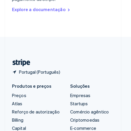
Romênia
Explore a documentação
English
Singapura
English
简体中文
Suécia
Svenska
English
Suíça
Deutsch
Français
Italiano
English
Tailândia
ไทย
English
Portugal (Português)
Produtos e preços
Soluções
Preços
Empresas
Atlas
Startups
Reforço de autorização
Comércio agêntico
Billing
Criptomoedas
Capital
E-commerce