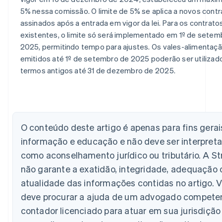
5% nessa comissão. O limite de 5% se aplica a novos cont
assinados após a entrada em vigor da lei. Para os contrato
existentes, o limite só será implementado em 1º de setem
2025, permitindo tempo para ajustes. Os vales-alimentaçã
emitidos até 1º de setembro de 2025 poderão ser utilizad
termos antigos até 31 de dezembro de 2025.
Alemanha
Deutsch
English
Austrália
English
Áustria
Deutsch
English
O conteúdo deste artigo é apenas para fins gerai
Bélgica
informação e educação e não deve ser interpret
Nederlands
Français
Deutsch
English
Brasil
como aconselhamento jurídico ou tributário. A St
Português
English
não garante a exatidão, integridade, adequação 
Bulgária
atualidade das informações contidas no artigo. 
English
Canadá
deve procurar a ajuda de um advogado compete
English
Français
contador licenciado para atuar em sua jurisdição
China continental
简体中文
English