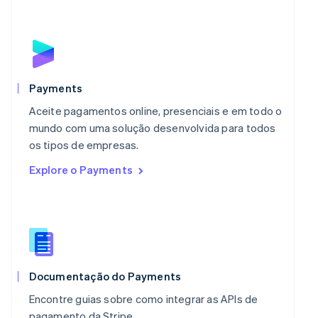
Malásia
English
简体中文
Malta
English
México
Español
English
Payments
Noruega
Aceite pagamentos online, presenciais e em todo o
English
Nova Zelândia
mundo com uma solução desenvolvida para todos
English
os tipos de empresas.
Países Baixos
Explore o Payments
Nederlands
English
Polônia
English
Portugal
Português
English
RAE de Hong Kong, China
English
简体中文
Reino Unido
Documentação do Payments
English
Encontre guias sobre como integrar as APIs de
República Tcheca
pagamento da Stripe.
English