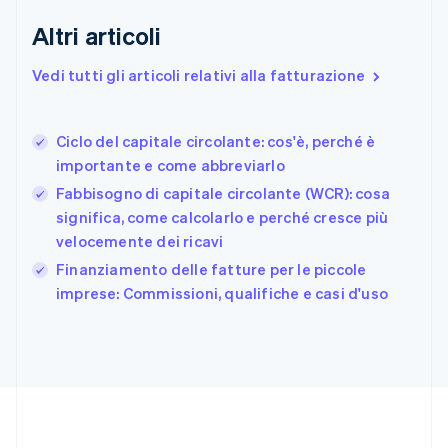
English
Altri articoli
Finlandia
English
Svenska
Vedi tutti gli articoli relativi alla fatturazione
Francia
Français
English
Germania
Ciclo del capitale circolante: cos'è, perché è
Deutsch
English
importante e come abbreviarlo
Giappone
日本語
English
Fabbisogno di capitale circolante (WCR): cosa
Gibilterra
significa, come calcolarlo e perché cresce più
English
velocemente dei ricavi
Grecia
English
Finanziamento delle fatture per le piccole
India
imprese: Commissioni, qualifiche e casi d'uso
English
Irlanda
English
Italia
Italiano
English
Lettonia
English
Liechtenstein