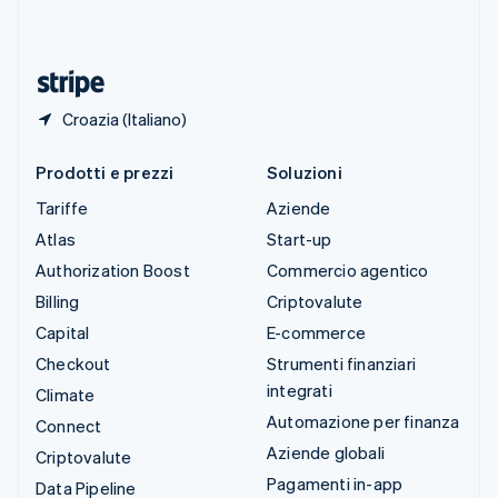
ไทย
English
Ungheria
English
Croazia (Italiano)
Prodotti e prezzi
Soluzioni
Tariffe
Aziende
Atlas
Start-up
Authorization Boost
Commercio agentico
Billing
Criptovalute
Capital
E-commerce
Checkout
Strumenti finanziari
integrati
Climate
Automazione per finanza
Connect
Aziende globali
Criptovalute
Pagamenti in-app
Data Pipeline