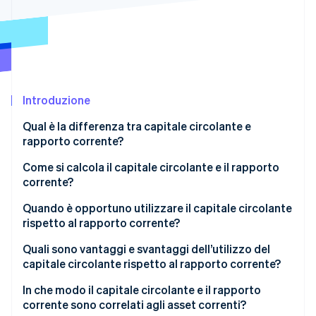
Scopri cosa ti aspetta
Radar
Ecosistema
Prevenzione delle frodi
Partner
Atlas
Stripe App Marketplace
Costituzione di start-up
Introduzione
Climate
Rimozione del carbonio
Qual è la differenza tra capitale circolante e
Identity
rapporto corrente?
Verifica online dell'identità
Come si calcola il capitale circolante e il rapporto
corrente?
Capitale circolante
Quando è opportuno utilizzare il capitale circolante
rispetto al rapporto corrente?
Stripe Sessions 2026
Rapporto corrente
Scopri come Stripe sta costruendo l'infrastruttura economi
Utilizza il capitale circolante per le decisioni
Quali sono vantaggi e svantaggi dell’utilizzo del
Guarda ora
quotidiane
capitale circolante rispetto al rapporto corrente?
Usa il rapporto corrente quando confronti o riporti
Capitale circolante
In che modo il capitale circolante e il rapporto
dati.
corrente sono correlati agli asset correnti?
Rapporto corrente