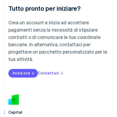
Deutsch
English
Tutto pronto per iniziare?
Lituania
English
Crea un account e inizia ad accettare
Lussemburgo
Français
Deutsch
English
pagamenti senza la necessità di stipulare
Malaysia
contratti o di comunicare le tue coordinate
English
简体中文
Malta
bancarie. In alternativa, contattaci per
English
progettare un pacchetto personalizzato per la
Messico
tua attività.
Español
English
Norvegia
English
Inizia ora
Contattaci
Nuova Zelanda
English
Paesi Bassi
Nederlands
English
Polonia
English
Portogallo
Português
English
Capital
RAS di Hong Kong, Cina