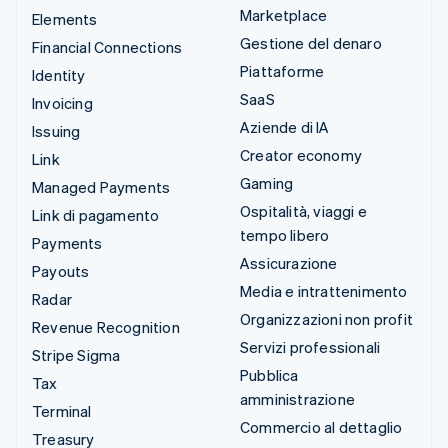
Marketplace
Elements
Gestione del denaro
Financial Connections
Piattaforme
Identity
SaaS
Invoicing
Aziende di IA
Issuing
Creator economy
Link
Gaming
Managed Payments
Ospitalità, viaggi e
Link di pagamento
tempo libero
Payments
Assicurazione
Payouts
Media e intrattenimento
Radar
Organizzazioni non profit
Revenue Recognition
Servizi professionali
Stripe Sigma
Pubblica
Tax
amministrazione
Terminal
Commercio al dettaglio
Treasury