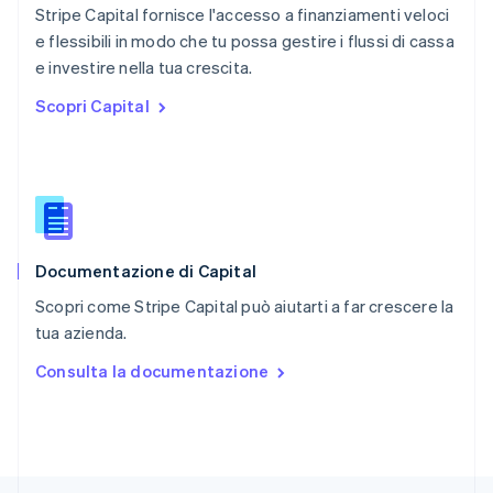
Stripe Capital fornisce l'accesso a finanziamenti veloci
English
简体中文
e flessibili in modo che tu possa gestire i flussi di cassa
Regno Unito
English
e investire nella tua crescita.
Repubblica Ceca
Scopri Capital
English
Romania
English
Singapore
English
简体中文
Slovacchia
English
Documentazione di Capital
Slovenia
English
Italiano
Scopri come Stripe Capital può aiutarti a far crescere la
Spagna
tua azienda.
Español
English
Stati Uniti
Consulta la documentazione
English
Español
简体中文
Svezia
Svenska
English
Svizzera
Deutsch
Français
Italiano
English
Thailandia