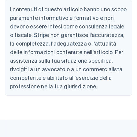
Australia
I contenuti di questo articolo hanno uno scopo
English
Austria
puramente informativo e formativo e non
Deutsch
English
devono essere intesi come consulenza legale
Belgio
Nederlands
Français
Deutsch
English
o fiscale. Stripe non garantisce l'accuratezza,
Brasile
la completezza, l'adeguatezza o l'attualità
Português
English
Bulgaria
delle informazioni contenute nell'articolo. Per
English
assistenza sulla tua situazione specifica,
Canada
rivolgiti a un avvocato o a un commercialista
English
Français
Cina continentale
competente e abilitato all'esercizio della
简体中文
English
professione nella tua giurisdizione.
Cipro
English
Croazia
English
Italiano
Danimarca
English
Emirati Arabi Uniti
English
Estonia