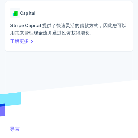
Boost
Stripe Sigma
产品路线图
SaaS
支付成功率优
自定义报告
Sessions 年度大会
化
Data Pipeline
Capital
招聘
数据同步
Link
资源
新闻编辑室
加速结账
Stripe Capital 提供了快速灵活的借款方式，因此您可以
Stripe Press
按行业
应用程序集成
用其来管理现金流并通过投资获得增长。
代码示例
了解更多
AI 企业
开发者博客
创作者经济
API 状态
联系
更多
游戏
Product roadmap
酒店、旅游与休闲
联系销售
了解未来规划
保险
成为合作伙伴
媒体与娱乐
Radar
非营利组织
欺诈防范
专业服务
Atlas
公共部门
初创企业注册
零售
Climate
碳移除
生态系统
合作伙伴
导言
Stripe App Marketplace