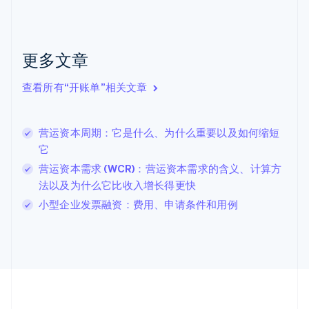
English
Français
捷克
English
克罗地亚
更多文章
English
Italiano
拉脱维亚
查看所有“开账单”相关文章
English
立陶宛
English
营运资本周期：它是什么、为什么重要以及如何缩短
列支敦士登
它
Deutsch
English
卢森堡
营运资本需求 (WCR)：营运资本需求的含义、计算方
Français
Deutsch
English
法以及为什么它比收入增长得更快
罗马尼亚
小型企业发票融资：费用、申请条件和用例
English
马尔他
English
马来西亚
English
简体中文
美国
English
Español
简体中文
墨西哥