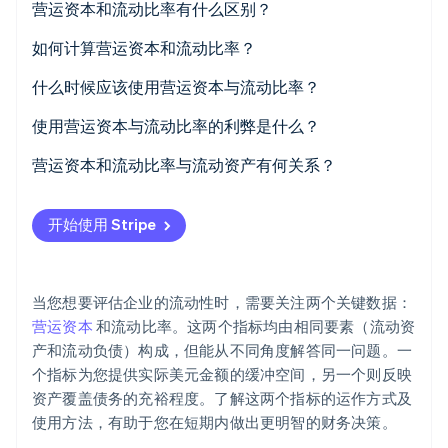
营运资本和流动比率有什么区别？
Stripe Sessions 2026
了解 Stripe 如何为 AI 构建经济基础设施。
如何计算营运资本和流动比率？
立即观看
营运资本
什么时候应该使用营运资本与流动比率？
流动比率
根据营运资本做日常决策
使用营运资本与流动比率的利弊是什么？
根据流动比率进行比较或报告
营运资本
营运资本和流动比率与流动资产有何关系？
流动比率
开始使用 Stripe
当您想要评估企业的流动性时，需要关注两个关键数据：
营运资本
和流动比率。这两个指标均由相同要素（流动资
产和流动负债）构成，但能从不同角度解答同一问题。一
个指标为您提供实际美元金额的缓冲空间，另一个则反映
资产覆盖债务的充裕程度。了解这两个指标的运作方式及
使用方法，有助于您在短期内做出更明智的财务决策。