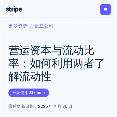
更多资源
设立公司
按企业阶段
文档
学习
支付
营收
资金管
平台
理
易市
大型企业
Stripe 文档
博客
Payments
Billing
初创企业
API 参考文档
客户案例
营运资本与流动比
在线支付
经常性收入
Global
Conn
库与 SDK
指南
Payment links
Metronome
Payouts
Stripe Apps
按用量计费
平台
率：如何利用两者了
无代码支付
Subscriptions
向第三
按应用场景
Checkout
方打款
支持
预构建支付界
订阅管理
Crypto
解流动性
指南
智能体商务
面
Invoicing
钱包、
加密货币
获取支持
一次性或定期
Elements
稳定币
电子商务
接受线上付款
管理支持方案
灵活的 UI 组件
账单
发行和
嵌入式金融
实施预建结账流程
专业服务
支付方式
Tax
发卡基
开始使用 Stripe
财务自动化
构建平台或交易市场
Access to
销售税和增值
础设施
全球化企业
管理订阅
125+
税自动化
应用内支付
提供按用量计费
Terminal
Revenue
最后更新日期：2025 年 7 月 30 日
交易市场
发行稳定币支持的支付卡
线下支付
Recognition
公司
资金管理
使用代理预配和管理服务
会计自动化
Authorization
平台