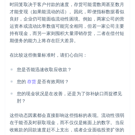
时回笼取决于客户付款的速度，存货可能需数周甚至数月
才能变现（如果能流动的话）。因此，即便指标数据看似
良好，企业仍可能面临流动性困境。例如，两家公司的营
运资本或流动比率数值可能完全相同，但若一家公司主要
持有现金，而另一家则囤积大量滞销存货，二者在偿付短
期债务的能力上将存在巨大差异。
在比较这些衡量标准时，请扪心自问：
您是否能迅速收取应收款？
您的
存货
是否有效周转？
您的现金状况是在改善，还是为了弥补缺口而捉襟见
阿联酋
肘？
English
爱尔兰
这些动态因素都会直接影响这些指标的表现。流动性强弱
English
爱沙尼亚
在于能否及时获取现金，而不仅仅是账面上的数字。当应
English
收账款的回款速度赶不上支出，或者企业面临投资扩张的
奥地利