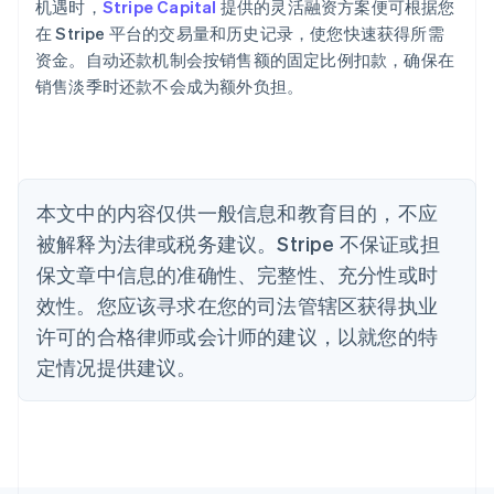
机遇时，
Stripe Capital
提供的灵活融资方案便可根据您
Deutsch
English
在 Stripe 平台的交易量和历史记录，使您快速获得所需
澳大利亚
资金。自动还款机制会按销售额的固定比例扣款，确保在
English
巴西
销售淡季时还款不会成为额外负担。
Português
English
保加利亚
English
比利时
Nederlands
Français
Deutsch
English
本文中的内容仅供一般信息和教育目的，不应
波兰
被解释为法律或税务建议。Stripe 不保证或担
English
丹麦
保文章中信息的准确性、完整性、充分性或时
English
效性。您应该寻求在您的司法管辖区获得执业
德国
Deutsch
English
许可的合格律师或会计师的建议，以就您的特
法国
定情况提供建议。
Français
English
芬兰
English
Svenska
荷兰
Nederlands
English
加拿大