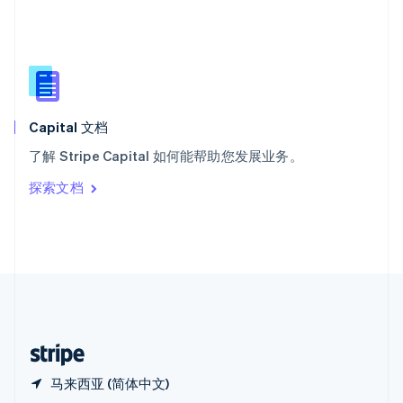
Español
English
新加坡
English
简体中文
新西兰
English
匈牙利
English
Capital 文档
意大利
了解 Stripe Capital 如何能帮助您发展业务。
Italiano
English
印度
探索文档
English
英国
English
直布罗陀
English
中国内地
简体中文
English
中国香港特别行政区
English
简体中文
马来西亚 (简体中文)