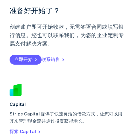
Español
English
准备好开始了？
挪威
English
葡萄牙
创建账户即可开始收款，无需签署合同或填写银
Português
English
行信息。您也可以联系我们，为您的企业定制专
日本
日本語
English
属支付解决方案。
瑞典
Svenska
English
瑞士
立即开始
联系销售
Deutsch
Français
Italiano
English
塞浦路斯
English
斯洛伐克
English
斯洛文尼亚
English
Italiano
Capital
泰国
ไทย
English
Stripe Capital 提供了快速灵活的借款方式，让您可以用
希腊
其来管理现金流并通过投资获得增长。
English
探索 Capital
西班牙