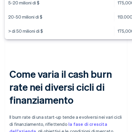
5-20 milioni di $
175,00
20-50 milioni di $
113.00
> di 50 milioni di $
175,00
Come varia il cash burn
rate nei diversi cicli di
finanziamento
Il burn rate di una start-up tende a evolversi nei vari cicli
di finanziamento, riflettendo
la fase di crescita
dell'azienda
, gli obiettivi e le condizioni di mercato.