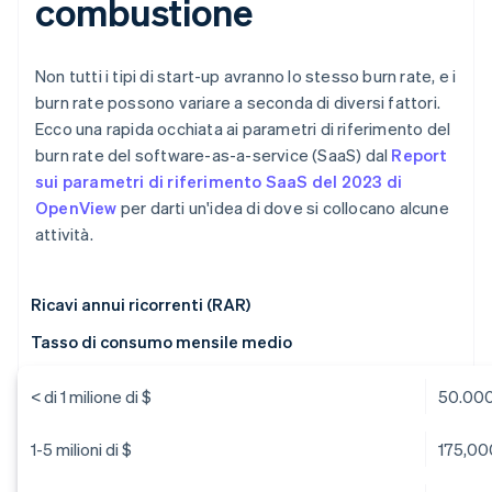
combustione
Non tutti i tipi di start-up avranno lo stesso burn rate, e i
burn rate possono variare a seconda di diversi fattori.
Ecco una rapida occhiata ai parametri di riferimento del
burn rate del software-as-a-service (SaaS) dal
Report
sui parametri di riferimento SaaS del 2023 di
OpenView
per darti un'idea di dove si collocano alcune
attività.
Ricavi annui ricorrenti (RAR)
Tasso di consumo mensile medio
< di 1 milione di $
50.000
1-5 milioni di $
175,00