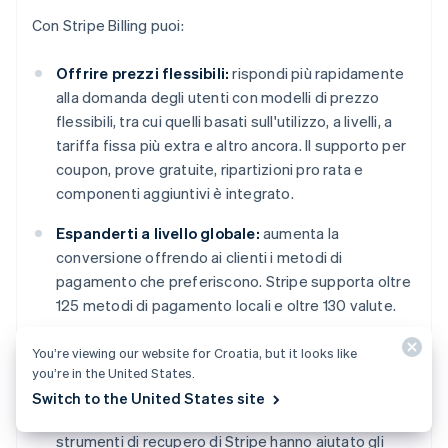
Con Stripe Billing puoi:
Offrire prezzi flessibili:
rispondi più rapidamente
alla domanda degli utenti con modelli di prezzo
flessibili, tra cui quelli basati sull'utilizzo, a livelli, a
tariffa fissa più extra e altro ancora. Il supporto per
coupon, prove gratuite, ripartizioni pro rata e
componenti aggiuntivi è integrato.
Espanderti a livello globale:
aumenta la
conversione offrendo ai clienti i metodi di
pagamento che preferiscono. Stripe supporta oltre
125 metodi di pagamento locali e oltre 130 valute.
Aumentare i ricavi e ridurre l'abbandono:
migliora
You’re viewing our website for Croatia, but it looks like
l'acquisizione dei ricavi e riduci il tasso di
you’re in the United States.
abbandono involontario con Smart Retries e le
Switch to the United States site
automazioni del flusso di lavoro di recupero. Gli
strumenti di recupero di Stripe hanno aiutato gli