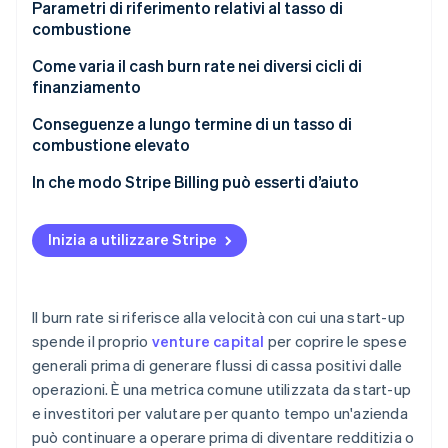
Parametri di riferimento relativi al tasso di
combustione
Come varia il cash burn rate nei diversi cicli di
finanziamento
Fase seed
Conseguenze a lungo termine di un tasso di
combustione elevato
Serie A
In che modo Stripe Billing può esserti d’aiuto
Serie B e oltre
Post-IPO o fase avanzata
Inizia a utilizzare Stripe
Il burn rate si riferisce alla velocità con cui una start-up
spende il proprio
venture capital
per coprire le spese
generali prima di generare flussi di cassa positivi dalle
operazioni. È una metrica comune utilizzata da start-up
e investitori per valutare per quanto tempo un'azienda
può continuare a operare prima di diventare redditizia o