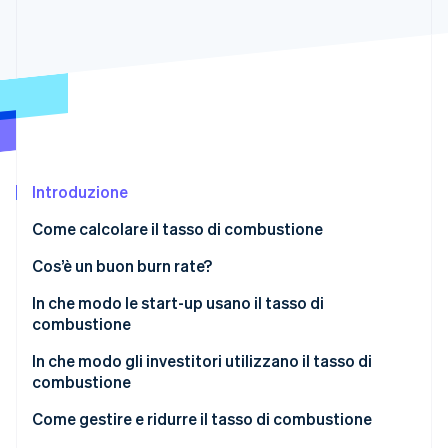
Scopri cosa ti aspetta
Radar
Ecosistema
Prevenzione delle frodi
Partner
Atlas
Stripe App Marketplace
Costituzione di start-up
Climate
Rimozione del carbonio
Identity
Introduzione
Verifica online dell'identità
Come calcolare il tasso di combustione
Tasso di combustione lordo
Cos’è un buon burn rate?
Tasso di combustione netto
In che modo le start-up usano il tasso di
combustione
Stripe Sessions 2026
Scopri come Stripe sta costruendo l'infrastruttura economi
In che modo gli investitori utilizzano il tasso di
Guarda ora
combustione
Come gestire e ridurre il tasso di combustione