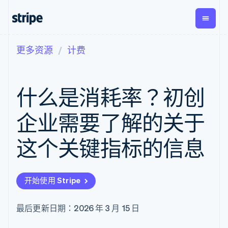
更多资源
计费
按企业阶段
文档
学习
支付
营收
资金管
平台
理
易市
大型企业
Stripe 文档
博客
Payments
Billing
初创企业
API 参考文档
客户案例
什么是消耗率？初创
在线支付
经常性收入
Global
Conn
库与 SDK
指南
Managed
Metronome
Payouts
Stripe Apps
Payments
按用量计费
平台
企业需要了解的关于
备案商家解决
Subscriptions
向第三
按应用场景
方案
方打款
支持
订阅管理
Payment links
Crypto
这个关键指标的信息
指南
智能体商务
Invoicing
钱包、
加密货币
获取支持
无代码支付
一次性或定期
稳定币
电子商务
接受线上付款
托管支持方案
Checkout
账单
发行和
嵌入式金融
实施预置结账流程
专业服务
预构建支付界
Tax
发卡基
开始使用 Stripe
财务自动化
构建平台或交易市场
面
销售税和增值
础设施
全球化企业
管理订阅
Elements
税自动化
应用内支付
提供按用量计费
灵活的 UI 组件
Revenue
最后更新日期：2026 年 3 月 15 日
交易市场
发行稳定币支持的支付卡
Payment
Recognition
公司
资金管理
通过智能体配置和管理服
methods
会计自动化
平台
务