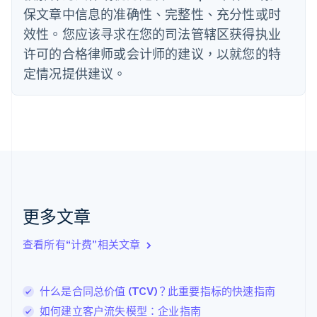
德国
保文章中信息的准确性、完整性、充分性或时
Deutsch
English
法国
效性。您应该寻求在您的司法管辖区获得执业
Français
English
许可的合格律师或会计师的建议，以就您的特
芬兰
定情况提供建议。
English
Svenska
荷兰
Nederlands
English
加拿大
English
Français
捷克
English
克罗地亚
English
Italiano
拉脱维亚
更多文章
English
立陶宛
查看所有“计费”相关文章
English
列支敦士登
Deutsch
English
卢森堡
什么是合同总价值 (TCV)？此重要指标的快速指南
Français
Deutsch
English
如何建立客户流失模型：企业指南