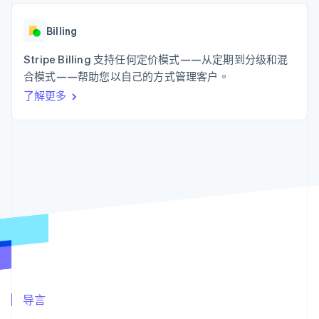
接入 125+ 种支
Stripe Sigma
产品路线图
SaaS
付方式
自定义报告
Sessions 年度大会
Authorization
Data Pipeline
Billing
招聘
Boost
数据同步
资讯中心
支付成功率优
资源
Stripe Billing 支持任何定价模式——从定期到分级和混
Stripe Press
化
按行业
合模式——帮助您以自己的方式管理客户。
Link
应用集成
加速结账
了解更多
AI 企业
代码示例
创作者经济
开发者博客
联系
游戏
API 状态
酒店、旅游与休闲
联系销售
保险
成为合作伙伴
更多
媒体与娱乐
Product roadmap
非营利组织
了解未来规划
专业服务
公共部门
Radar
零售
欺诈防范
Atlas
初创企业注册
生态系统
Climate
碳移除
合作伙伴
导言
Stripe App Marketplace