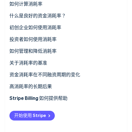
如何计算消耗率
总消耗率
什么是良好的资金消耗率？
Stripe Sessions 2026
了解 Stripe 如何为 AI 构建经济基础设施。
净消耗率
初创企业如何使用消耗率
立即观看
投资者如何使用消耗率
如何管理和降低消耗率
关于消耗率的基准
资金消耗率在不同融资周期的变化
种子阶段
高消耗率的长期后果
A 轮
Stripe Billing 如何提供帮助
B 轮及以后
开始使用 Stripe
IPO 后或后期