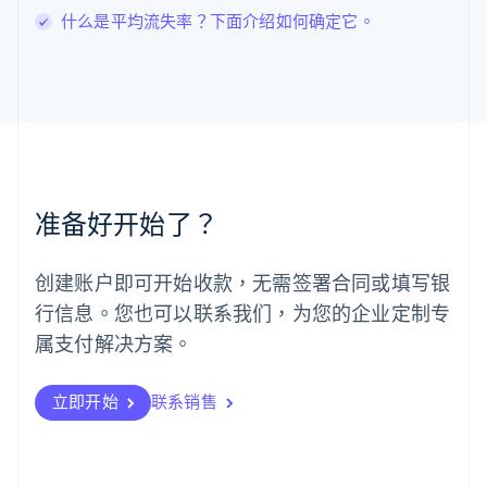
罗马尼亚
什么是平均流失率？下面介绍如何确定它。
English
马尔他
English
马来西亚
English
简体中文
美国
English
Español
简体中文
墨西哥
Español
English
准备好开始了？
挪威
English
葡萄牙
创建账户即可开始收款，无需签署合同或填写银
Português
English
行信息。您也可以联系我们，为您的企业定制专
日本
日本語
English
属支付解决方案。
瑞典
Svenska
English
瑞士
立即开始
联系销售
Deutsch
Français
Italiano
English
塞浦路斯
English