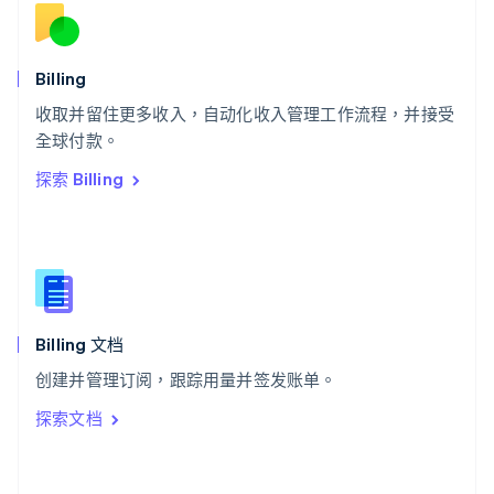
斯洛伐克
English
斯洛文尼亚
English
Italiano
Billing
泰国
ไทย
English
收取并留住更多收入，自动化收入管理工作流程，并接受
希腊
全球付款。
English
探索 Billing
西班牙
Español
English
新加坡
English
简体中文
新西兰
English
匈牙利
English
Billing 文档
意大利
创建并管理订阅，跟踪用量并签发账单。
Italiano
English
印度
探索文档
English
英国
English