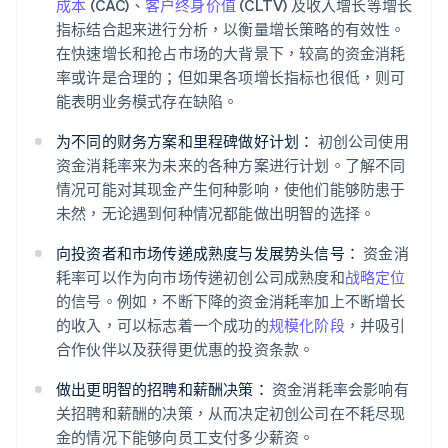
成本
(CAC)、
客户终身价值
(CLTV) 及收入增长等增长
指标结合起来进行分析，以衡量增长策略的有效性。
在快速增长和抢占市场的大背景下，较高的资金消耗
率或许是合理的；但如果各项增长指标也很低，则可
能表明业务模式存在缺陷。
为不同的财务方案和里程碑做好计划：
初创公司使用
资金消耗率来为未来的各种方案进行计划。了解不同
情况可能对其现金产生何种影响，使他们能够防患于
未然，无论遇到何种情况都能做出明智的选择。
向投资者和市场传递成熟度与发展势头信号：
资金消
耗率可以作为向市场传递初创公司成熟度和
战略定位
的信号。例如，不断下降的资金消耗率加上不断增长
的收入，可以标志着一个成功的
规模化阶段
，并吸引
合作伙伴以及获得更优惠的投资条款。
做出更明智的招聘和薪酬决策：
资金消耗率会影响有
关招聘和薪酬的决策，从而决定初创公司在不耗尽现
金的情况下能够向员工支付多少薪资。