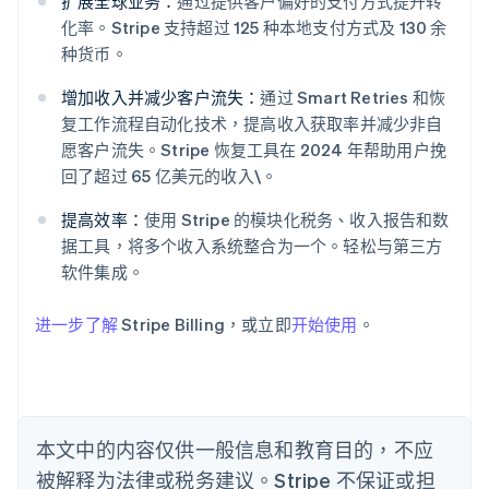
扩展全球业务：
通过提供客户偏好的支付方式提升转
化率。Stripe 支持超过 125 种本地支付方式及 130 余
阿联酋
种货币。
English
爱尔兰
增加收入并减少客户流失：
通过 Smart Retries 和恢
English
复工作流程自动化技术，提高收入获取率并减少非自
爱沙尼亚
愿客户流失。Stripe 恢复工具在 2024 年帮助用户挽
English
回了超过 65 亿美元的收入\。
奥地利
Deutsch
English
提高效率：
使用 Stripe 的模块化税务、收入报告和数
澳大利亚
据工具，将多个收入系统整合为一个。轻松与第三方
English
巴西
软件集成。
Português
English
保加利亚
进一步了解
Stripe Billing，或立即
开始使用
。
English
比利时
Nederlands
Français
Deutsch
English
波兰
English
丹麦
本文中的内容仅供一般信息和教育目的，不应
English
被解释为法律或税务建议。Stripe 不保证或担