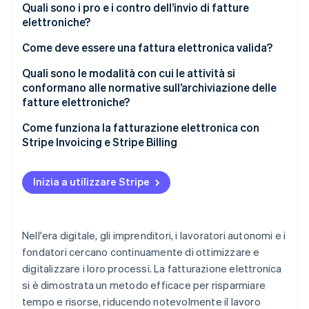
Quali sono i pro e i contro dell’invio di fatture
elettroniche?
Pro
Come deve essere una fattura elettronica valida?
Contro
Quali sono le modalità con cui le attività si
conformano alle normative sull’archiviazione delle
fatture elettroniche?
Principali aspetti delle leggi sull’archiviazione delle
Come funziona la fatturazione elettronica con
fatture elettroniche
Stripe Invoicing e Stripe Billing
Inizia a utilizzare Stripe
Nell'era digitale, gli imprenditori, i lavoratori autonomi e i
fondatori cercano continuamente di ottimizzare e
digitalizzare i loro processi. La fatturazione elettronica
si è dimostrata un metodo efficace per risparmiare
tempo e risorse, riducendo notevolmente il lavoro