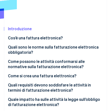
Scopri cosa ti aspetta
Radar
Ecosistema
Prevenzione delle frodi
Partner
Atlas
Stripe App Marketplace
Costituzione di start-up
Introduzione
Climate
Cos’è una fattura elettronica?
Rimozione del carbonio
XRechnung: la legge tedesca sulla fatturazione
Quali sono le norme sulla fatturazione elettronica
Identity
Verifica online dell'identità
elettronica
obbligatoria?
Come possono le attività conformarsi alle
normative sulla fatturazione elettronica?
Come si crea una fattura elettronica?
Stripe Sessions 2026
Guida dettagliata alla creazione di una fattura
Quali requisiti devono soddisfare le attività in
Scopri come Stripe sta costruendo l'infrastruttura economi
Guarda ora
elettronica in formato XML
termini di fatturazione elettronica?
Quale impatto ha sulle attività la legge sull’obbligo
di fatturazione elettronica?