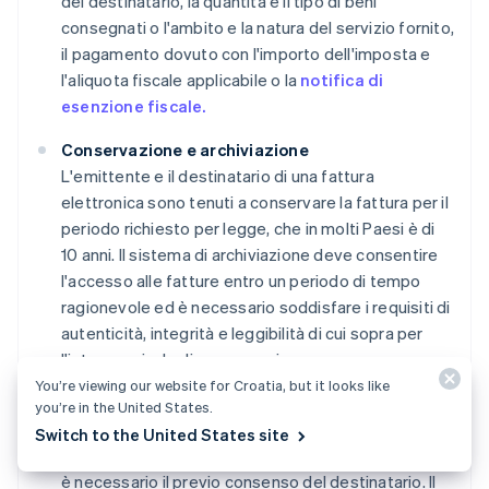
del destinatario, la quantità e il tipo di beni
consegnati o l'ambito e la natura del servizio fornito,
il pagamento dovuto con l'importo dell'imposta e
l'aliquota fiscale applicabile o la
notifica di
esenzione fiscale.
Conservazione e archiviazione
L'emittente e il destinatario di una fattura
elettronica sono tenuti a conservare la fattura per il
periodo richiesto per legge, che in molti Paesi è di
10 anni. Il sistema di archiviazione deve consentire
l'accesso alle fatture entro un periodo di tempo
ragionevole ed è necessario soddisfare i requisiti di
autenticità, integrità e leggibilità di cui sopra per
l'intero periodo di conservazione.
You’re viewing our website for Croatia, but it looks like
Consenso del destinatario
you’re in the United States.
In molti sistemi legali, per avere la possibilità di
Switch to the United States site
inviare fatture elettroniche invece di copie cartacee
è necessario il previo consenso del destinatario. Il