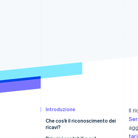
Link
Pagamento accelerato
Financial Connections
Conti finanziari collegati
Introduzione
Il 
Ser
Che cos’è il riconoscimento dei
ricavi?
agg
tari