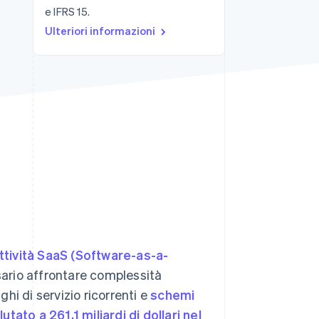
e IFRS 15.
Ulteriori informazioni
Stripe Sessions 2026
Scopri come Stripe sta
costruendo
l'infrastruttura
economica per l'IA.
Guarda ora
ttività SaaS (Software-as-a-
ssario affrontare complessità
ighi di servizio ricorrenti e
schemi
lutato a 261,1 miliardi di dollari nel