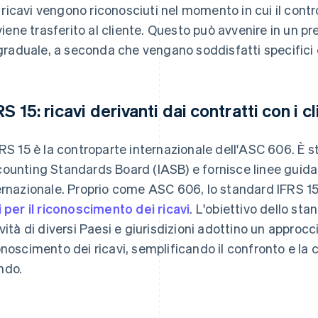
I ricavi vengono riconosciuti nel momento in cui il contr
viene trasferito al cliente. Questo può avvenire in un p
graduale, a seconda che vengano soddisfatti specifici c
S 15: ricavi derivanti dai contratti con i cl
FRS 15 è la controparte internazionale dell'ASC 606. È s
ounting Standards Board (IASB) e fornisce linee guida p
ernazionale. Proprio come ASC 606, lo standard IFRS 15
i per il riconoscimento dei ricavi
. L'obiettivo dello sta
ività di diversi Paesi e giurisdizioni adottino un approcc
onoscimento dei ricavi, semplificando il confronto e la c
ndo.