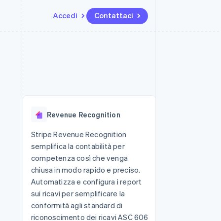
Accedi
Contattaci
Risorse
Ecosistema
Recapiti
me e marketplace
Altro
Integrazioni app
Partner
Contattaci
Product roadmap
ns
Esempi di codice
Stripe App Marketplace
Diventa nostro partner
Scopri cosa ti aspetta
 piattaforme
Blog per sviluppatori
 platforms
ibero
Stato dell'API
Radar
ari integrati
Prevenzione delle frodi
Revenue Recognition
 fisiche
Atlas
Costituzione di start-up
Stripe Revenue Recognition
semplifica la contabilità per
Climate
Rimozione del carbonio
competenza così che venga
chiusa in modo rapido e preciso.
Identity
Verifica online dell'identità
Automatizza e configura i report
sui ricavi per semplificare la
conformità agli standard di
riconoscimento dei ricavi ASC 606