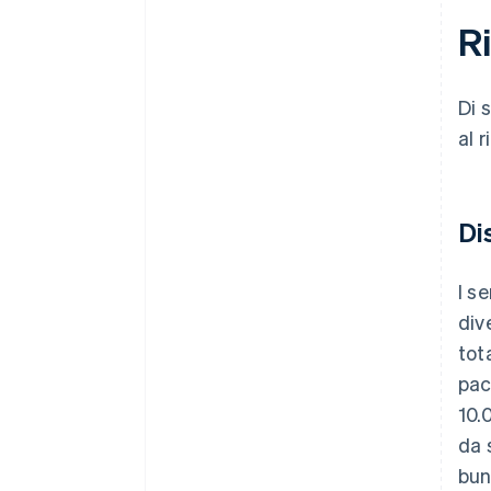
R
Di 
al 
Di
I s
div
tot
pac
10.
da 
bun