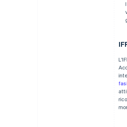
IFR
L'I
Acc
int
fas
att
ric
mo