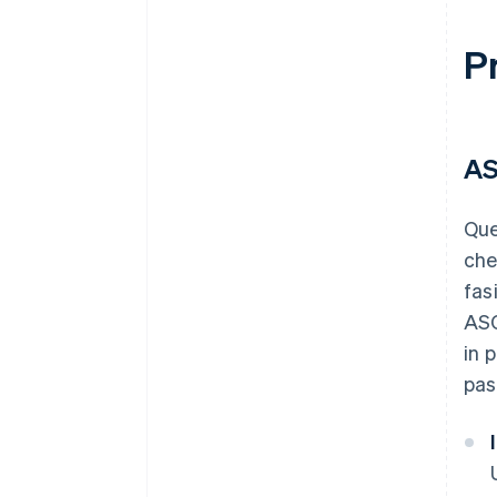
Preparati a eventuali imprevisti
Pr
AS
Que
che
fas
ASC
in 
pas