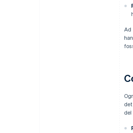
Ad 
han
fos
C
Ogn
det
del