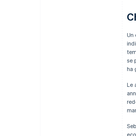
C
Un 
ind
tem
se 
ha 
Le 
ann
red
mar
Seb
eco