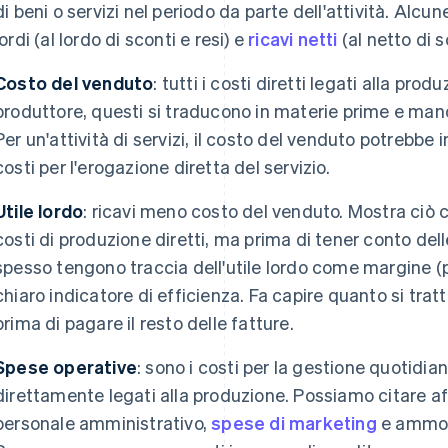
di beni o servizi nel periodo da parte dell'attività. Alcu
lordi (al lordo di sconti e resi) e
ricavi netti
(al netto di s
Costo del venduto
: tutti i costi diretti legati alla pro
produttore, questi si traducono in materie prime e man
Per un'attività di servizi, il costo del venduto potrebbe i
costi per l'erogazione diretta del servizio.
Utile lordo
: ricavi meno costo del venduto. Mostra ciò 
costi di produzione diretti, ma prima di tener conto del
spesso tengono traccia dell'utile lordo come margine (p
chiaro indicatore di efficienza. Fa capire quanto si trat
prima di pagare il resto delle fatture.
Spese operative
: sono i costi per la gestione quotidia
direttamente legati alla produzione. Possiamo citare affi
personale amministrativo,
spese di marketing
e ammor