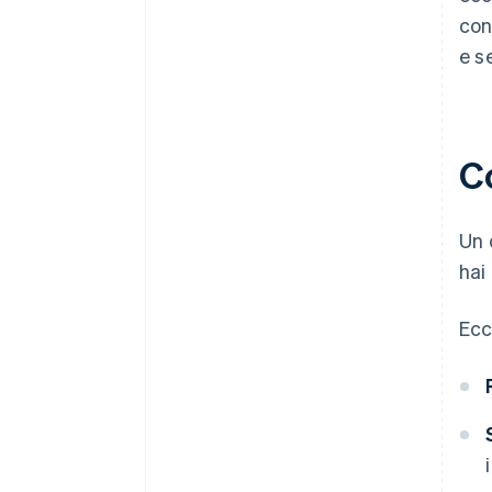
con
e s
C
Un 
hai
Ecc