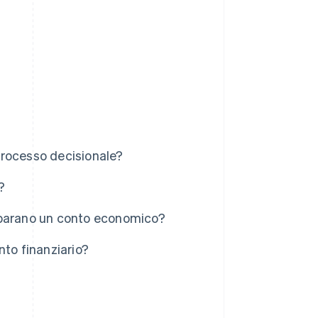
 processo decisionale?
?
eparano un conto economico?
nto finanziario?