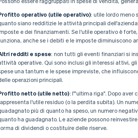
Possono essere raggruppati in spese di vendita, genera
Profitto operativo (utile operativo)
: utile lordo meno
quanto siano redditizie le attività principali dell'aziend
imposte e dei finanziamenti. Se l'utile operativo è forte, 
funziona, anche se i debiti e le imposte diminuiscono anc
Altri redditi e spese
: non tutti gli eventi finanziari si
attività operative. Qui sono inclusi gli interessi attivi, gli 
spese una tantum e le spese impreviste, che influiscono s
delle operazioni principali.
Profitto netto (utile netto)
: l'"ultima riga". Dopo aver 
rappresenta l'utile residuo (o la perdita subita). Un nume
guadagnato più di quanto ha speso, un numero negativo
quanto ha guadagnato. Le aziende possono reinvestire q
forma di dividendi o costituire delle riserve.