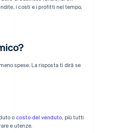
e, i costi e i profitti nel tempo,
mico?
meno spese. La risposta ti dirà se
nduto o
costo del venduto
, più tutti
ware e utenze.