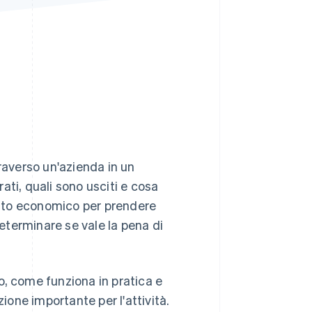
Stripe Sessions 2026
Scopri come Stripe sta
costruendo
l'infrastruttura
economica per l'IA.
Guarda ora
averso un'azienda in un
ati, quali sono usciti e cosa
conto economico per prendere
r determinare se vale la pena di
o, come funziona in pratica e
one importante per l'attività.