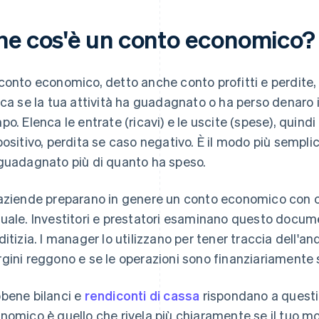
he cos'è un conto economico?
conto economico, detto anche conto profitti e perdite, 
ica se la tua attività ha guadagnato o ha perso denaro 
po. Elenca le entrate (ricavi) e le uscite (spese), quin
positivo, perdita se caso negativo. È il modo più semplice
guadagnato più di quanto ha speso.
aziende preparano in genere un conto economico con c
uale. Investitori e prestatori esaminano questo documen
ditizia. I manager lo utilizzano per tener traccia dell'an
gini reggono e se le operazioni sono finanziariamente s
bene bilanci e
rendiconti di cassa
rispondano a questio
nomico è quello che rivela più chiaramente se il tuo mo