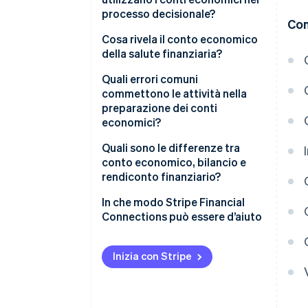
processo decisionale?
Con
Individuazione delle tendenze
Cosa rivela il conto economico
nelle prestazioni
della salute finanziaria?
Definizione del budget e
Redditività e margini
Quali errori comuni
previsioni
commettono le attività nella
Tendenze nel tempo
preparazione dei conti
Definizione della strategia in
economici?
Efficienza operativa
base ai risultati
Quali sono le differenze tra
Utile netto
Comunicazione con gli
conto economico, bilancio e
organismi esterni
rendiconto finanziario?
In che modo Stripe Financial
Connections può essere d’aiuto
Inizia con Stripe