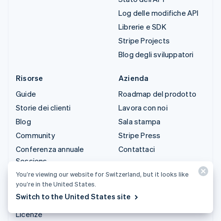
Log delle modifiche API
Librerie e SDK
Stripe Projects
Blog degli sviluppatori
Risorse
Azienda
Guide
Roadmap del prodotto
Storie dei clienti
Lavora con noi
Blog
Sala stampa
Community
Stripe Press
Conferenza annuale
Contattaci
Sessions
Privacy e termini
You’re viewing our website for Switzerland, but it looks like
you’re in the United States.
Attività vietate e
Switch to the United States site
soggette a limitazioni
Licenze