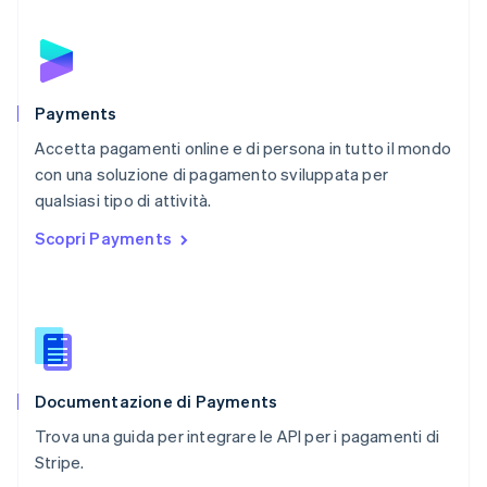
Paesi Bassi
Nederlands
English
Polonia
English
Portogallo
Português
English
Payments
RAS di Hong Kong, Cina
Accetta pagamenti online e di persona in tutto il mondo
English
简体中文
con una soluzione di pagamento sviluppata per
Regno Unito
English
qualsiasi tipo di attività.
Repubblica Ceca
Scopri Payments
English
Romania
English
Singapore
English
简体中文
Slovacchia
English
Documentazione di Payments
Slovenia
English
Italiano
Trova una guida per integrare le API per i pagamenti di
Spagna
Stripe.
Español
English