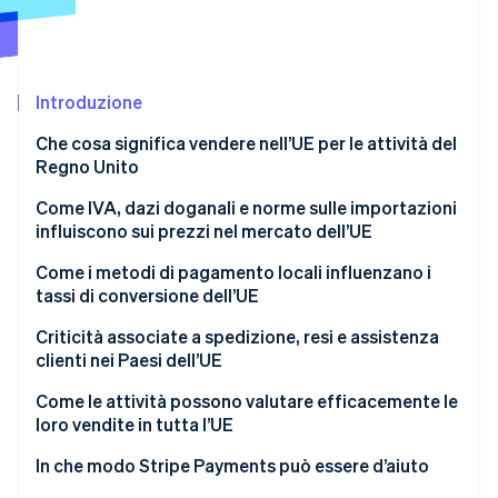
Scopri cosa ti aspetta
Radar
Ecosistema
Prevenzione delle frodi
Introduzione
Partner
Atlas
Stripe App Marketplace
Costituzione di start-up
Che cosa significa vendere nell’UE per le attività del
Climate
Regno Unito
Rimozione del carbonio
Come IVA, dazi doganali e norme sulle importazioni
Identity
influiscono sui prezzi nel mercato dell’UE
Verifica online dell'identità
IVA e importazioni
Come i metodi di pagamento locali influenzano i
tassi di conversione dell’UE
Dazi doganali
Criticità associate a spedizione, resi e assistenza
Normative che si applicano alle attività che vendono
clienti nei Paesi dell’UE
Stripe Sessions 2026
nell’UE
Scopri come Stripe sta costruendo l'infrastruttura economi
Come le attività possono valutare efficacemente le
Guarda ora
Conformità dei prodotti e standard di sicurezza
loro vendite in tutta l’UE
Trasparenza e informazioni sull’attività
In che modo Stripe Payments può essere d’aiuto