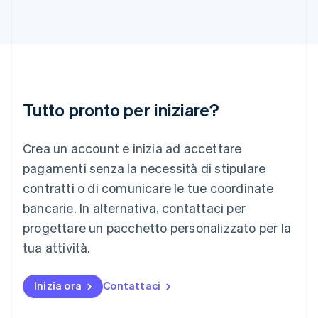
Irlanda
English
Italia
Italiano
English
Lettonia
English
Liechtenstein
Deutsch
English
Tutto pronto per iniziare?
Lituania
English
Crea un account e inizia ad accettare
Lussemburgo
Français
Deutsch
English
pagamenti senza la necessità di stipulare
Malaysia
contratti o di comunicare le tue coordinate
English
简体中文
Malta
bancarie. In alternativa, contattaci per
English
progettare un pacchetto personalizzato per la
Messico
tua attività.
Español
English
Norvegia
English
Inizia ora
Contattaci
Nuova Zelanda
English