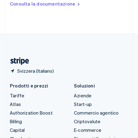
Stati Uniti
Consulta la documentazione
English
Español
简体中文
Svezia
Svenska
English
Svizzera
Deutsch
Français
Italiano
English
Thailandia
ไทย
English
Ungheria
English
Svizzera (Italiano)
Prodotti e prezzi
Soluzioni
Tariffe
Aziende
Atlas
Start-up
Authorization Boost
Commercio agentico
Billing
Criptovalute
Capital
E-commerce