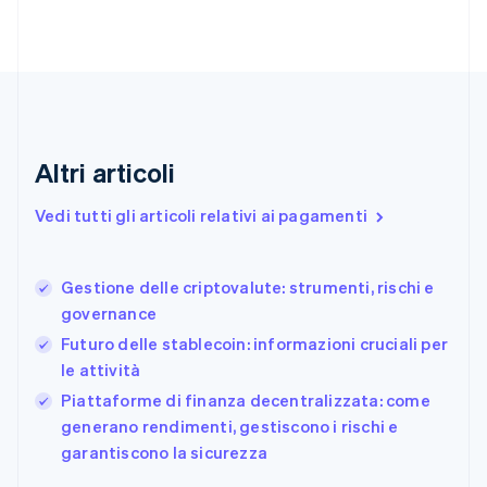
Croazia
English
Italiano
Danimarca
English
Emirati Arabi Uniti
English
Estonia
English
Altri articoli
Finlandia
English
Svenska
Vedi tutti gli articoli relativi ai pagamenti
Francia
Français
English
Germania
Gestione delle criptovalute: strumenti, rischi e
Deutsch
English
governance
Giappone
日本語
English
Futuro delle stablecoin: informazioni cruciali per
Gibilterra
le attività
English
Piattaforme di finanza decentralizzata: come
Grecia
English
generano rendimenti, gestiscono i rischi e
India
garantiscono la sicurezza
English