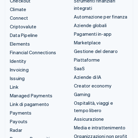
Checkout
Strumenti finanziari
integrati
Climate
Automazione per finanza
Connect
Aziende globali
Criptovalute
Pagamenti in-app
Data Pipeline
Marketplace
Elements
Gestione del denaro
Financial Connections
Piattaforme
Identity
SaaS
Invoicing
Aziende di IA
Issuing
Creator economy
Link
Gaming
Managed Payments
Ospitalità, viaggi e
Link di pagamento
tempo libero
Payments
Assicurazione
Payouts
Media e intrattenimento
Radar
Organizzazioni non profit