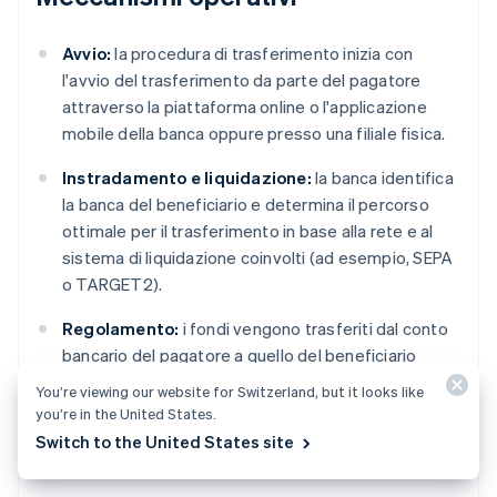
Avvio:
la procedura di trasferimento inizia con
l'avvio del trasferimento da parte del pagatore
attraverso la piattaforma online o l'applicazione
mobile della banca oppure presso una filiale fisica.
Instradamento e liquidazione:
la banca identifica
la banca del beneficiario e determina il percorso
ottimale per il trasferimento in base alla rete e al
sistema di liquidazione coinvolti (ad esempio, SEPA
o TARGET2).
Regolamento:
i fondi vengono trasferiti dal conto
bancario del pagatore a quello del beneficiario
attraverso la rete scelta. Il regolamento avviene in
You’re viewing our website for Switzerland, but it looks like
tempo reale per i trasferimenti SEPA e TARGET2,
you’re in the United States.
mentre per le altre reti le tempistiche possono
Switch to the United States site
variare.